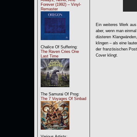
Forever (1992) – Vinyl-
Remaster
Ein weiteres Werk aus
aber, wenn man einmal 
düsteren Klangwänden, 
klingen – als eine laut
Chalice Of Suffering:
der französischen Pos
The Raven Cries One
Cover klingt.
Last Time
The Samurai Of Prog:
The 7 Voyages Of Sinbad
Various Artists: