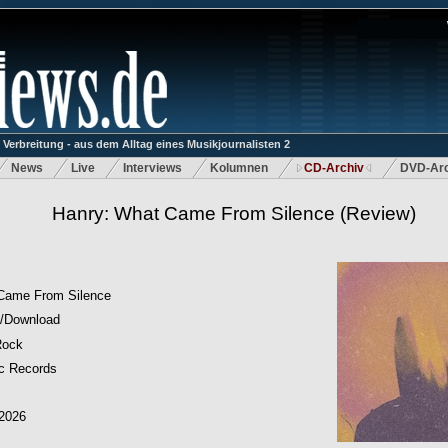
rbreitung - aus dem Alltag eines Musikjournalisten 2
News
Live
Interviews
Kolumnen
CD-Archiv
DVD-Arc
Hanry: What Came From Silence
(Review)
Came From Silence
/Download
Rock
c Records
.2026