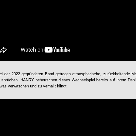
bei der 2022 gegründeten Band getragen atmosphärische, zurückhaltende 
Ausbrüchen.
HANRY
beherrschen dieses Wechselspiel bereits auf ihrem Deb
was verwaschen und zu verhallt klingt.