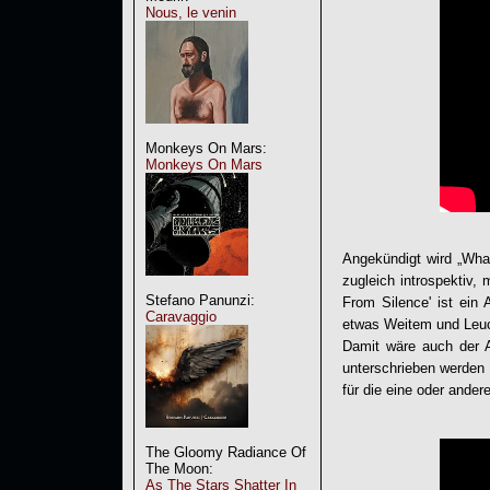
Nous, le venin
Monkeys On Mars:
Monkeys On Mars
Angekündigt wird „
Wha
zugleich introspektiv, m
Stefano Panunzi:
From Silence
' ist ein
Caravaggio
etwas Weitem und Leu
Damit wäre auch der A
unterschrieben werden 
für die eine oder ande
The Gloomy Radiance Of
The Moon:
As The Stars Shatter In