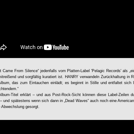
t Came From Silence
“ jedenfalls vom Platten-Label 'Pelagic Records' als „e
itreißend und sorgfältig kuratiert ist.
HANRY
verwandeln Zurückhaltung in R
 Album, das zum Eintauchen einlädt; es beginnt in Stille und entfaltet sic
chtendem.“
lbum-Titel erklärt – und aus Post-Rock-Sicht können diese Label-Zeilen d
– und spätestens wenn sich dann in „Dead Waves“ auch noch eine Americana-
re Abwechslung gesorgt.