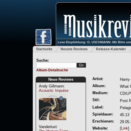
Lese-Empfehlung: O. USCHMANN: Mit Bitte um Ve
Startseite
Neuste Reviews
Release-Kalender
Suche:
Album-Detailsuche
Artist:
Neue Reviews
Hanry
Album:
Andy Gillmann:
What 
Acoustic Impulse
Medium:
CD/LP
Stil:
Post 
Label:
Pelagi
Spieldauer:
45:13
Erschienen:
29.05
Vanderlust:
Website:
[
Link
]