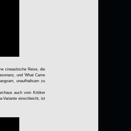
ine cineastische Reise, die
esonanz, und '
What Came
h langsam, unaufhaltsam zu
urchaus auch vom Kritiker
Variante einschleicht, ist