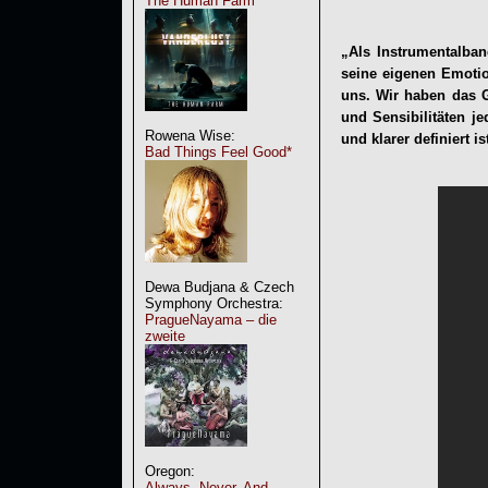
The Human Farm
„Als Instrumentalba
seine eigenen Emotio
uns. Wir haben das G
und Sensibilitäten je
Rowena Wise:
und klarer definiert is
Bad Things Feel Good*
Dewa Budjana & Czech
Symphony Orchestra:
PragueNayama – die
zweite
Oregon:
Always, Never, And