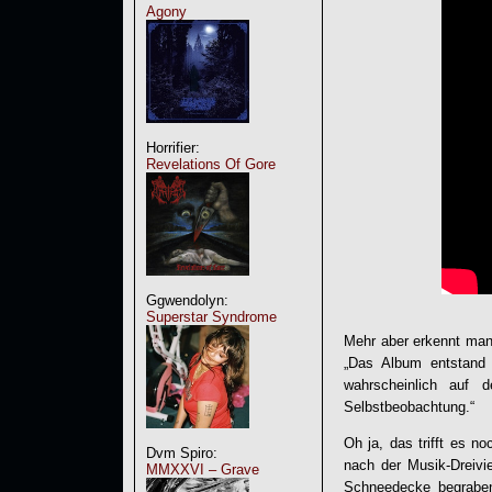
Agony
Horrifier:
Revelations Of Gore
Ggwendolyn:
Superstar Syndrome
Mehr aber erkennt man 
„Das Album entstand 
wahrscheinlich auf 
Selbstbeobachtung.“
Oh ja, das trifft es n
Dvm Spiro:
nach der Musik-Dreivie
MMXXVI – Grave
Schneedecke begraben