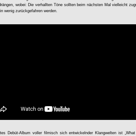
rängen, wobei: Die verhallten Töne sollten beim nächsten Mal vielleicht zugu
in wenig zurückgefahren werden.
tes Debüt-Album voller filmisch sich entwickelnder Klangwelten ist „
What