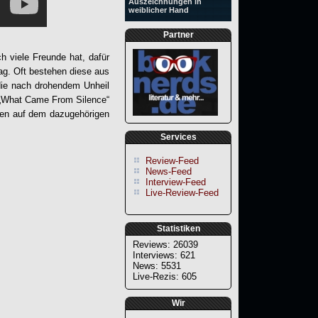
Auszeichnungen in
weiblicher Hand
Partner
 viele Freunde hat, dafür
ag. Oft bestehen diese aus
 die nach drohendem Unheil
„
What Came From Silence
“
ken auf dem dazugehörigen
Services
Review-Feed
News-Feed
Interview-Feed
Live-Review-Feed
Statistiken
Reviews: 26039
Interviews: 621
News: 5531
Live-Rezis: 605
Wir