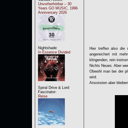
Unvorherhörbar – 30
Years GO MUSIC, 1996
Anniversary 2026
Nightshade:
Hier treffen also d
In Essence Divided
angereichert mit me
klingenden, rein instru
Nichts Neues. Aber wer
Obwohl man bei der p
wird.
Ansonsten aber bleiben
Spiral Drive & Lord
Fascinator:
Reise