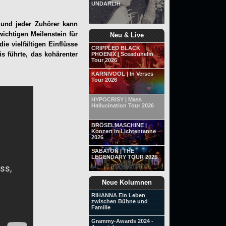
UNDARLIH
 und jeder Zuhörer kann
ichtigen Meilenstein für
Neu & Live
e vielfältigen Einflüsse
CRIPPLED BLACK
is führte, das kohärenter
PHOENIX | Sceaduhelm
Tour 2026
KARNIVOOL | In Verses
Tour 2026
HYPOCRISY | Mass
Hallucination Tour 2026
BRÖSELMASCHINE |
Konzert in Lichtentanne
2026
SABATON | THE
LEGENDARY TOUR 2025
Neue Kolumnen
RIHANNA Ein Leben
zwischen Bühne und
Familie
Grammy-Awards 2024 -