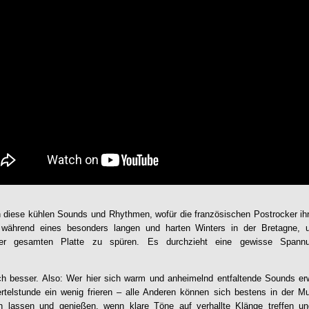
diese kühlen Sounds und Rhythmen, wofür die französischen Postrocker ihre
während eines besonders langen und harten Winters in der Bretagne, 
der gesamten Platte zu spüren. Es durchzieht eine gewisse Spannu
och besser. Also: Wer hier sich warm und anheimelnd entfaltende Sounds er
rtelstunde ein wenig frieren – alle Anderen können sich bestens in der Mu
 lassen und genießen, wenn klare Töne auf verhallte Klänge treffen u