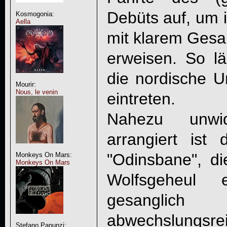
Debüts auf, um 
Kosmogonia:
Aella
mit klarem Gesa
erweisen. So lä
die nordische Un
Mourir:
Nous, le venin
eintreten.
Nahezu unwide
arrangiert ist 
"Odinsbane", die
Monkeys On Mars:
Monkeys On Mars
Wolfsgeheul 
gesangli
abwechslungsrei
Stefano Panunzi: