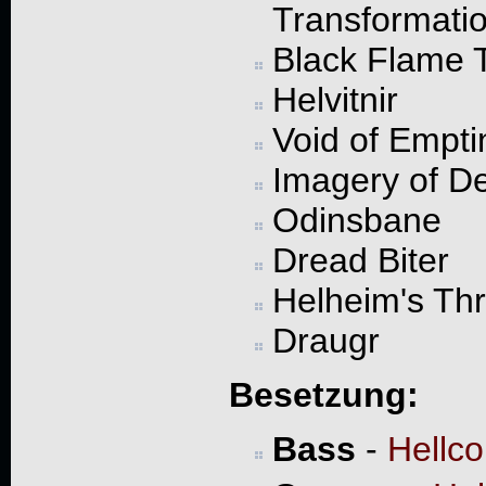
Transformati
Black Flame T
Helvitnir
Void of Empti
Imagery of De
Odinsbane
Dread Biter
Helheim's Th
Draugr
Besetzung:
Bass
-
Hellc