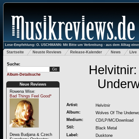
Lese-Empfehlung: O. USCHMANN: Mit Bitte um Verbreitung - aus dem Alltag eines
Startseite
Neuste Reviews
Release-Kalender
News
Live
Suche:
Helvitnir
Album-Detailsuche
Underw
Neue Reviews
Rowena Wise:
Bad Things Feel Good*
Artist:
Helvitnir
Album:
Wolves Of The Underwo
Medium:
CD/LP/MC/Download
Stil:
Black Metal
Dewa Budjana & Czech
Label:
Dusktone