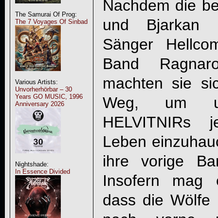
Nachdem die bei
The Samurai Of Prog:
und Bjarkan 
The 7 Voyages Of Sinbad
Sänger Hellco
Band Ragnaro
machten sie s
Various Artists:
Unvorherhörbar – 30
Years GO MUSIC, 1996
Weg, um u
Anniversary 2026
HELVITNIR
s j
Leben einzuhauch
ihre vorige Ba
Nightshade:
In Essence Divided
Insofern mag 
dass die Wölfe