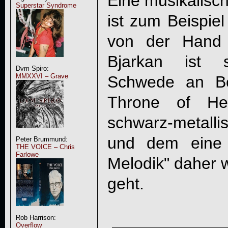
Eine musikalisc
Superstar Syndrome
ist zum Beispiel
von der Hand 
Bjarkan ist s
Dvm Spiro:
MMXXVI – Grave
Schwede an Bo
Throne of He
schwarz-metall
und dem eine 
Peter Brummund:
THE VOICE – Chris
Farlowe
Melodik" daher w
geht.
Rob Harrison:
Overflow