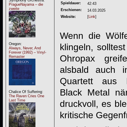
Symphony Orchestra:
Spieldauer:
42:43
PragueNayama – die
zweite
Erschienen:
14.03.2025
Website:
[
Link
]
Wenn die Wölf
Oregon:
klingeln, sollte
Always, Never, And
Forever (1992) – Vinyl-
Ohropax greif
Remaster
alsbald auch 
Quartett aus N
Black Metal nä
Chalice Of Suffering:
The Raven Cries One
Last Time
druckvoll, es bl
kritische Gegenf