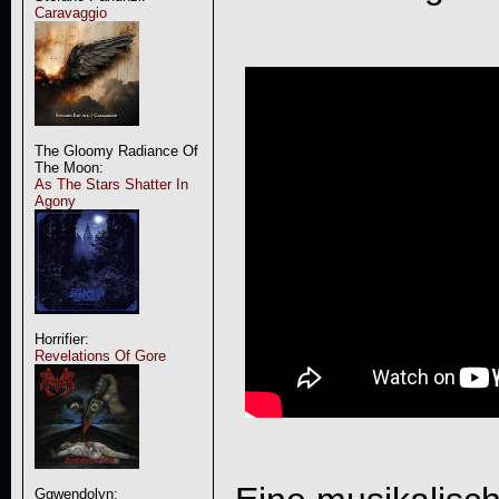
Caravaggio
The Gloomy Radiance Of
The Moon:
As The Stars Shatter In
Agony
Horrifier:
Revelations Of Gore
Ggwendolyn: