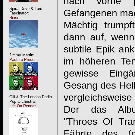
nach vorne 
Spiral Drive & Lord
Gefangenen ma
Fascinator:
Reise
Mächtig trumpf
dann auf, wenn
subtile Epik ank
Jimmy Martin:
im höheren Tem
Past To Present
gewisse Eingä
Gesang des Hel
vergleichsweise 
Olli & The London Radio
Pop Orchestra:
Life On Rennes
Der das Alb
"Throes Of Tra
Fährte des (g