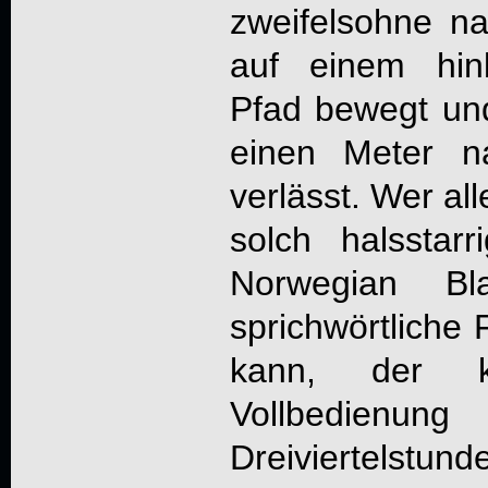
zweifelsohne n
auf einem hinl
Pfad bewegt un
einen Meter n
verlässt. Wer all
solch halsstar
Norwegian B
sprichwörtliche
kann, der k
Vollbedienu
Dreiviertelstu