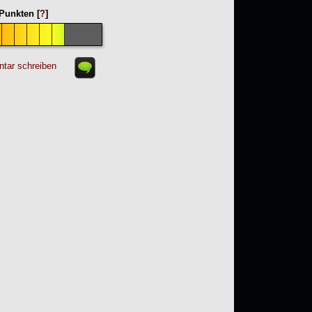
Punkten [
?
]
tar schreiben