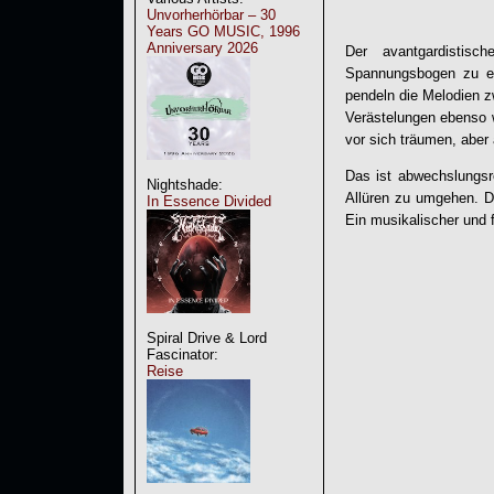
Unvorherhörbar – 30
Years GO MUSIC, 1996
Anniversary 2026
Der avantgardistis
Spannungsbogen zu er
pendeln die Melodien z
Verästelungen ebenso 
vor sich träumen, aber
Das ist abwechslungsr
Nightshade:
Allüren zu umgehen. D
In Essence Divided
Ein musikalischer und 
Spiral Drive & Lord
Fascinator:
Reise