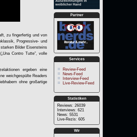
Auszeichnungen in
weiblicher Hand
Partner
t, zu fingerfertig und von
klassik, Progressive- und
starken Bilder Eisensteins
(„Una Contro Tutte”, volle
Services
Review-Feed
elaktionen ergeben eine
News-Feed
eine weichgespülte Readers
Interview-Feed
iebhabern ohne großartige
Live-Review-Feed
Statistiken
Reviews: 26039
Interviews: 621
News: 5531
Live-Rezis: 605
Wir