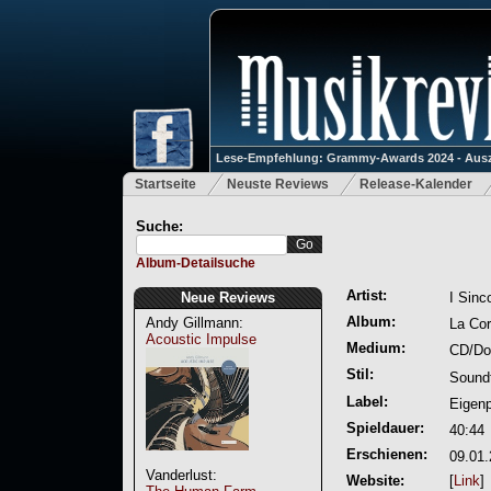
Lese-Empfehlung: Grammy-Awards 2024 - Ausz
Startseite
Neuste Reviews
Release-Kalender
Suche:
Album-Detailsuche
Artist:
Neue Reviews
I Sinc
Album:
Andy Gillmann:
La Co
Acoustic Impulse
Medium:
CD/Do
Stil:
Soundt
Label:
Eigen
Spieldauer:
40:44
Erschienen:
09.01
Vanderlust:
Website:
[
Link
]