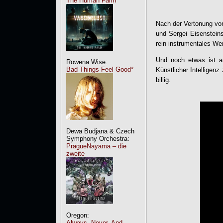
The Human Farm
Nach der Vertonung von
und Sergei Eisenstein
rein instrumentales We
Und noch etwas ist an
Rowena Wise:
Bad Things Feel Good*
Künstlicher Intelligenz
billig.
Dewa Budjana & Czech
Symphony Orchestra:
PragueNayama – die
zweite
Oregon:
Always, Never, And