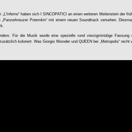
 „L’Inferno“ haben sich
I SINCOPATICI
an einen weiteren Meilenstein der fr
s „Panzerkreuzer Potemkin“ mit einem neuen Soundtrack versehen. Diesmal
rk.
ders: Für die Musik wurde eine spezielle rund vierzigminütige Fassung de
 zusätzlich koloriert. Was Giorgio Moroder und QUEEN bei „Metropolis“ recht 