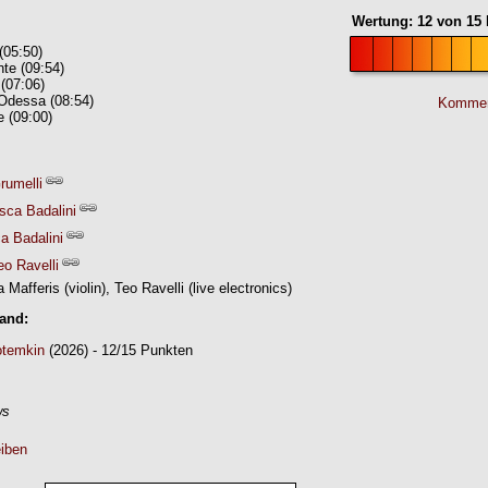
Wertung:
12
von
15
(05:50)
te (09:54)
(07:06)
 Odessa (08:54)
Kommen
e (09:00)
rumelli
sca Badalini
a Badalini
eo Ravelli
a Mafferis (violin), Teo Ravelli (live electronics)
Band:
otemkin
(2026) - 12/15 Punkten
ws
iben