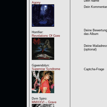
Dein Name
Agony
Dein Kommentar
Deine Bewertung
Horrifier:
das Album
Revelations Of Gore
Deine Mailadres
(optional)
Ggwendolyn:
Superstar Syndrome
Captcha-Frage
Dvm Spiro:
MMXXVI – Grave