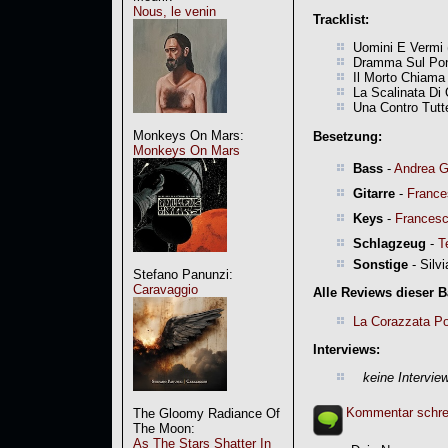
Nous, le venin
Tracklist:
Uomini E Vermi 
Dramma Sul Pon
Il Morto Chiama 
La Scalinata Di
Una Contro Tutt
Monkeys On Mars:
Besetzung:
Monkeys On Mars
Bass
-
Andrea G
Gitarre
-
France
Keys
-
Francesc
Schlagzeug
-
T
Sonstige
- Silvi
Stefano Panunzi:
Caravaggio
Alle Reviews dieser 
La Corazzata P
Interviews:
keine Intervie
Kommentar schre
The Gloomy Radiance Of
The Moon:
As The Stars Shatter In