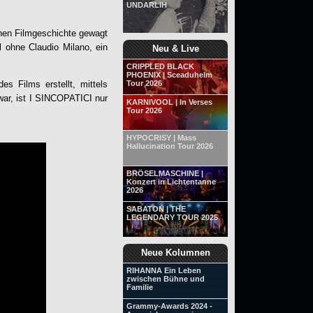
UNDARLIH
ühen Filmgeschichte gewagt
 ohne Claudio Milano, ein
Neu & Live
CRIPPLED BLACK
PHOENIX | Sceaduhelm
s Films erstellt, mittels
Tour 2026
war, ist
I SINCOPATICI
nur
KARNIVOOL | In Verses
Tour 2026
HYPOCRISY | Mass
Hallucination Tour 2026
BRÖSELMASCHINE |
Konzert in Lichtentanne
2026
SABATON | THE
LEGENDARY TOUR 2025
Neue Kolumnen
RIHANNA Ein Leben
zwischen Bühne und
Familie
Grammy-Awards 2024 -