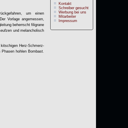
Kontakt
Schreiber gesucht
Werbung bei uns
rückgefahren, um einen
Mitarbeiter
 Der Vorlage angemessen,
Impressum
eitung beherrscht filigrane
 seufzen und melancholisch
 kitschigen Herz-Schmerz-
en Phasen hohlen Bombast.