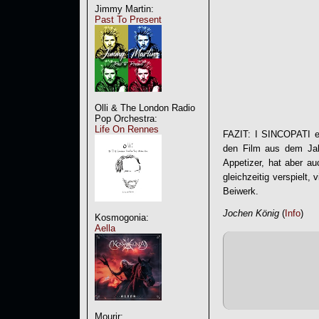
Jimmy Martin:
Past To Present
Olli & The London Radio
Pop Orchestra:
Life On Rennes
FAZIT: I SINCOPATI er
den Film aus dem Jahr
Appetizer, hat aber au
gleichzeitig verspielt,
Beiwerk.
Jochen König
(
Info
)
Kosmogonia:
Aella
Mourir: