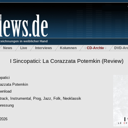
eichnungen in weiblicher Hand
News
Live
Interviews
Kolumnen
CD-Archiv
DVD-Arc
I Sincopatici: La Corazzata Potemkin
(Review)
opatici
razzata Potemkin
wnload
rack, Instrumental, Prog, Jazz, Folk, Neoklassik
pressung
.2026