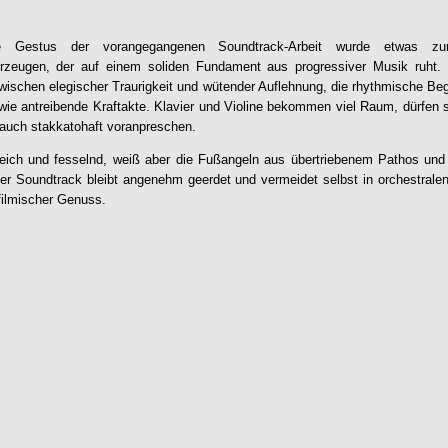
che Gestus der vorangegangenen Soundtrack-Arbeit wurde etwas zu
zeugen, der auf einem soliden Fundament aus progressiver Musik ruht.
wischen elegischer Traurigkeit und wütender Auflehnung, die rhythmische Begl
wie antreibende Kraftakte. Klavier und Violine bekommen viel Raum, dürfen
 auch stakkatohaft voranpreschen.
eich und fesselnd, weiß aber die Fußangeln aus übertriebenem Pathos und
er Soundtrack bleibt angenehm geerdet und vermeidet selbst in orchestral
filmischer Genuss.