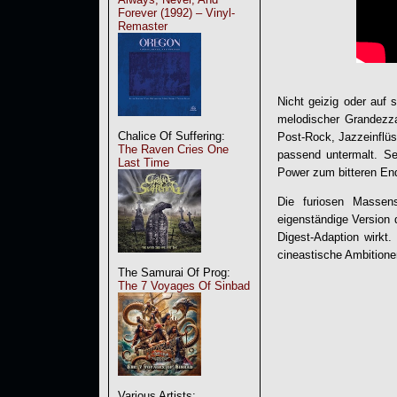
Forever (1992) – Vinyl-
Remaster
Nicht geizig oder auf 
melodischer Grandezza
Chalice Of Suffering:
Post-Rock, Jazzeinflüs
The Raven Cries One
passend untermalt. Sel
Last Time
Power zum bitteren En
Die furiosen Massen
eigenständige Version 
Digest-Adaption wirkt
cineastische Ambition
The Samurai Of Prog:
The 7 Voyages Of Sinbad
Various Artists: