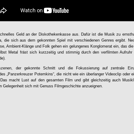
schnelles Geld an der Diskothekenkasse aus. Dafür ist die Musik zu ernsthaf
, die sich aus dem gekonnten Spiel mit verschiedenen Genres ergibt. Neo
se, Ambient-Klänge und Folk gehen ein gelungenes Konglomerat ein, das die 
bst Metal fräst sich kurzzeitig und stimmig durch den verfilmten Aufruhr 
de).
szenen, der gekonnte Schnitt und die Fokussierung auf zentrale Einz
des „Panzerkreuzer Potemkins“, die nicht wie ein überlanger Videoclip oder 
. Das macht Lust auf den gesamten Film und gibt gleichzeitig auch Musikl
en Gelegenheit sich mit Genuss Filmgeschichte anzueignen.