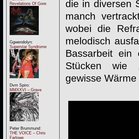
die in diversen 
Revelations Of Gore
manch vertrackte
wobei die Refra
melodisch ausfal
Ggwendolyn:
Superstar Syndrome
Bassarbeit ein 
Stücken wie „
gewisse Wärme a
Dvm Spiro:
MMXXVI – Grave
Peter Brummund:
THE VOICE – Chris
Farlowe