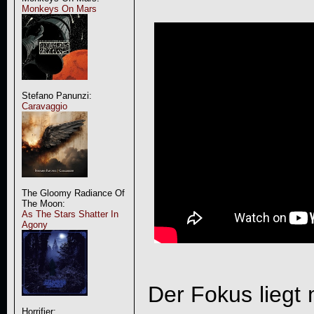
Monkeys On Mars
Stefano Panunzi:
Caravaggio
The Gloomy Radiance Of
The Moon:
As The Stars Shatter In
Agony
Der Fokus liegt 
Horrifier: