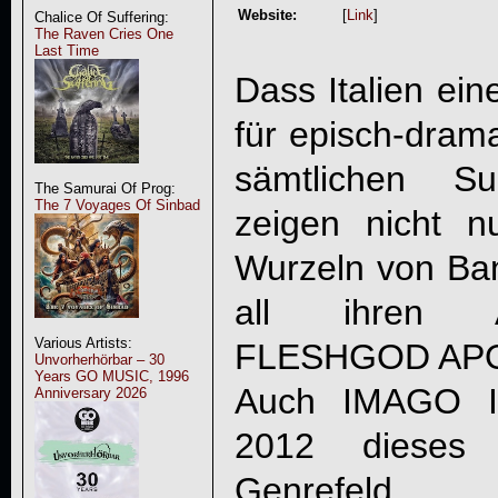
Website:
[
Link
]
Chalice Of Suffering:
The Raven Cries One
Last Time
Dass Italien ei
für episch-dram
sämtlichen Su
The Samurai Of Prog:
The 7 Voyages Of Sinbad
zeigen nicht n
Wurzeln von B
all ihren A
Various Artists:
FLESHGOD AP
Unvorherhörbar – 30
Years GO MUSIC, 1996
Auch
IMAGO I
Anniversary 2026
2012 dieses 
Genrefeld.