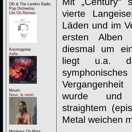
Mit „
Century
“ 
Olli & The London Radio
Pop Orchestra:
vierte Langei
Life On Rennes
Läden und im V
ersten Alben 
diesmal um ein
Kosmogonia:
Aella
liegt u.a. 
symphonisc
Vergangenheit
Mourir:
wurde und s
Nous, le venin
straightem (ep
Metal weichen m
Monkeys On Mars: