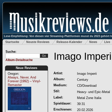
Lese-Empfehlung: Von diesen vier Streaming-Plattformen musst du 2023 gehört 
Startseite
Neuste Reviews
Release-Kalender
News
Live
Suche:
Imago Imperi
Album-Detailsuche
Neue Reviews
Artist:
Oregon:
Imago Imperii
Always, Never, And
Album:
Century
Forever (1992) – Vinyl-
Remaster
Medium:
CD/Download
Stil:
Heavy- und Epic-Metal
Label:
Metal Zone Italia
Spieldauer:
39:31
Erschienen:
20.02.2026