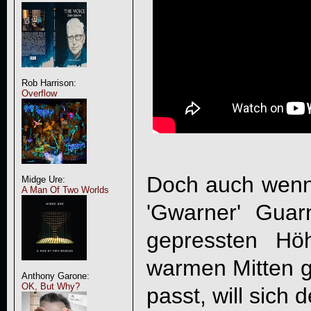
Rob Harrison:
Overflow
Doch auch wenn
Midge Ure:
A Man Of Two Worlds
'Gwarner' Guar
gepressten Hö
warmen Mitten g
Anthony Garone:
OK, But Why?
passt, will sich 