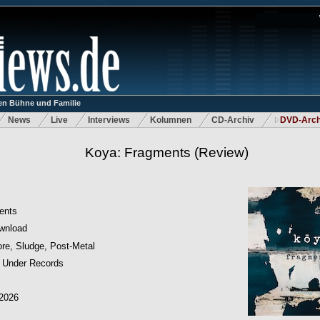
n Bühne und Familie
News
Live
Interviews
Kolumnen
CD-Archiv
DVD-Arch
Koya: Fragments
(Review)
ents
wnload
re, Sludge, Post-Metal
t Under Records
.2026