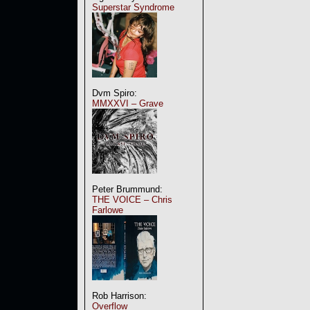
Superstar Syndrome
Dvm Spiro:
MMXXVI – Grave
Peter Brummund:
THE VOICE – Chris
Farlowe
Rob Harrison:
Overflow