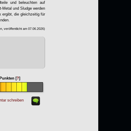
eile und beleuchten auf
st-Metal und Sludge werden
rgibt, die gleichzeitig für
inden.
n, veröffentlicht am
07.06.2026
)
Punkten [
?
]
tar schreiben