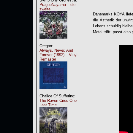
Symphony Orchestra:
PragueNayama – die
zweite
Dänemarks KOYA liefer
die Ästhetik der unwi
Lebens schuldig bleibe
Metal trifft, passt als
Oregon:
Always, Never, And
Forever (1992) – Vinyl-
Remaster
Chalice Of Suffering:
The Raven Cries One
Last Time