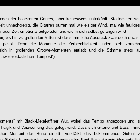
gegen der beackerten Genres, aber keineswegs unterkühlt. Stattdessen s
lt unnachgiebig, die Gitarren surren mal wie eisiger Wind, mal wie feurig
jeder Zeit emotional aufgeladen und wie in sich selbst gefangen wirkt.
, bis hin zu grollenden Mitten ist der stimmliche Ausdruck zwar doch etwas l
 passt. Denn die Momente der Zerbrechlichkeit finden sich vornehml
 sich in grollenden Groove-Momenten entlädt und die Stimme stets auf
chwer verdaulichen „Tempest“).
agments
“ mit Black-Metal-affiner Wut, wobei das Tempo angezogen und, s
Tragik und Verzweiflung draufgelegt wird. Dass sich Gitarre und Bass imme
licher Moment der Ruhe eintritt, verstärkt das beklemmende Gefühl 
zusätzlich. Immerhin lassen die vereinzelten Post-Rock-Melodie-Momente Ra