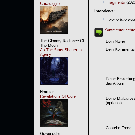
Fragments
(2026
Caravaggio
Interviews:
keine Intervie
Kommentar schre
The Gloomy Radiance Of
Dein Name
The Moon:
Dein Kommentar
As The Stars Shatter In
Agony
Deine Bewertung
das Album
Horrifier:
Revelations Of Gore
Deine Mailadres
(optional)
Captcha-Frage
Ggwendolyn: