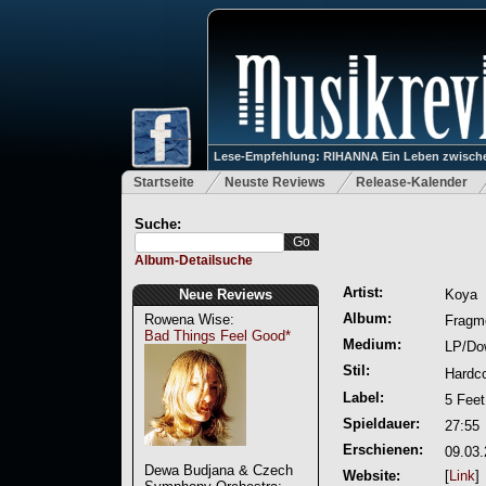
Lese-Empfehlung: RIHANNA Ein Leben zwische
Startseite
Neuste Reviews
Release-Kalender
Suche:
Album-Detailsuche
Artist:
Neue Reviews
Koya
Album:
Rowena Wise:
Fragm
Bad Things Feel Good*
Medium:
LP/Do
Stil:
Hardco
Label:
5 Fee
Spieldauer:
27:55
Erschienen:
09.03
Dewa Budjana & Czech
Website:
[
Link
]