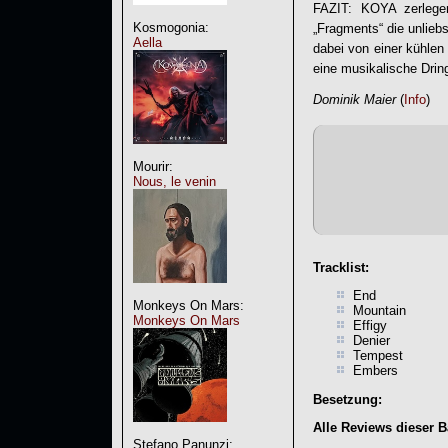
FAZIT: KOYA zerlege
Kosmogonia:
„
Fragments
“ die unlie
Aella
dabei von einer kühlen 
eine musikalische Dring
Dominik Maier
(
Info
)
Mourir:
Nous, le venin
Tracklist:
End
Monkeys On Mars:
Mountain
Monkeys On Mars
Effigy
Denier
Tempest
Embers
Besetzung:
Alle Reviews dieser 
Stefano Panunzi: