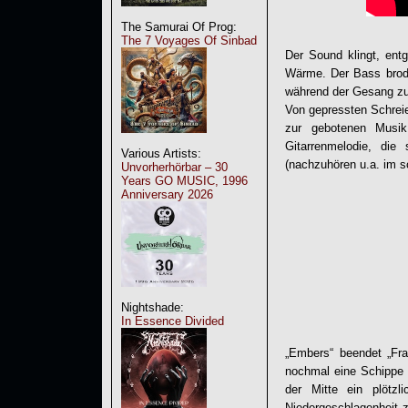
The Samurai Of Prog:
The 7 Voyages Of Sinbad
Der Sound klingt, ent
Wärme. Der Bass brode
während der Gesang zu 
Von gepressten Schreien
zur gebotenen Musik
Gitarrenmelodie, die
Various Artists:
(nachzuhören u.a. im s
Unvorherhörbar – 30
Years GO MUSIC, 1996
Anniversary 2026
Nightshade:
In Essence Divided
„Embers“ beendet „
Fr
nochmal eine Schippe 
der Mitte ein plötz
Niedergeschlagenheit 