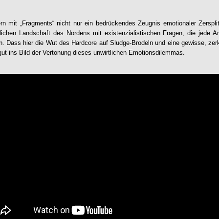
n mit „
Fragments
“ nicht nur ein bedrückendes Zeugnis emotionaler Zerspli
rtlichen Landschaft des Nordens mit existenzialistischen Fragen, die jede
n. Dass hier die Wut des Hardcore auf Sludge-Brodeln und eine gewisse, zerk
o gut ins Bild der Vertonung dieses unwirtlichen Emotionsdilemmas.