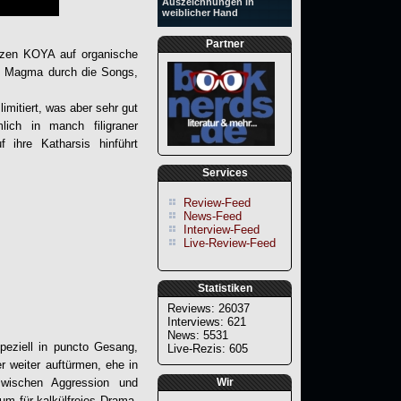
Auszeichnungen in
weiblicher Hand
Partner
etzen KOYA auf organische
es Magma durch die Songs,
imitiert, was aber sehr gut
ich in manch filigraner
 ihre Katharsis hinführt
Services
Review-Feed
News-Feed
Interview-Feed
Live-Review-Feed
Statistiken
Reviews: 26037
Interviews: 621
News: 5531
peziell in puncto Gesang,
Live-Rezis: 605
r weiter auftürmen, ehe in
zwischen Aggression und
Wir
um für kalkülfreies Drama,