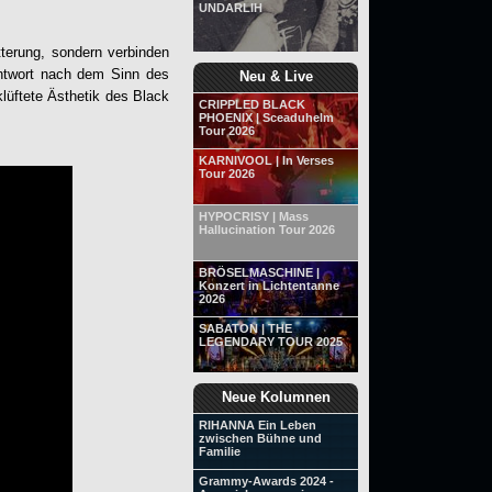
UNDARLIH
tterung, sondern verbinden
 Antwort nach dem Sinn des
Neu & Live
lüftete Ästhetik des Black
CRIPPLED BLACK
PHOENIX | Sceaduhelm
Tour 2026
KARNIVOOL | In Verses
Tour 2026
HYPOCRISY | Mass
Hallucination Tour 2026
BRÖSELMASCHINE |
Konzert in Lichtentanne
2026
SABATON | THE
LEGENDARY TOUR 2025
Neue Kolumnen
RIHANNA Ein Leben
zwischen Bühne und
Familie
Grammy-Awards 2024 -