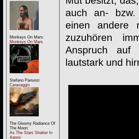
Mut besitzt, das
auch an- bzw.
einen andere ni
zuzuhören im
Monkeys On Mars:
Monkeys On Mars
Anspruch auf 
lautstark und hi
Stefano Panunzi:
Caravaggio
The Gloomy Radiance Of
The Moon:
As The Stars Shatter In
Agony