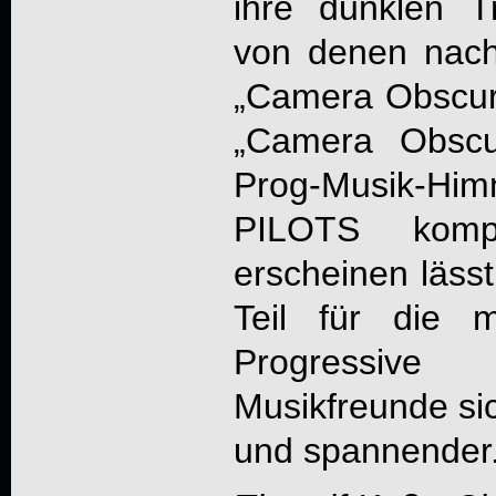
ihre dunklen 
von denen nach
„Camera Obscur
„
Camera Obscu
Prog-Musik-
PILOTS
komple
erscheinen läss
Teil für die 
Progressive
Musikfreunde sic
und spannender