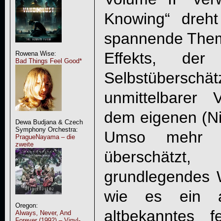
Knowing“ dreh
spannende Them
Effekts, de
Rowena Wise:
Bad Things Feel Good*
Selbstüberschä
unmittelbarer V
dem eigenen (Nic
Dewa Budjana & Czech
Symphony Orchestra:
Umso mehr s
PragueNayama – die
zweite
überschätz
grundlegendes W
wie es ein al
Oregon:
altbekanntes 
Always, Never, And
Forever (1992) – Vinyl-