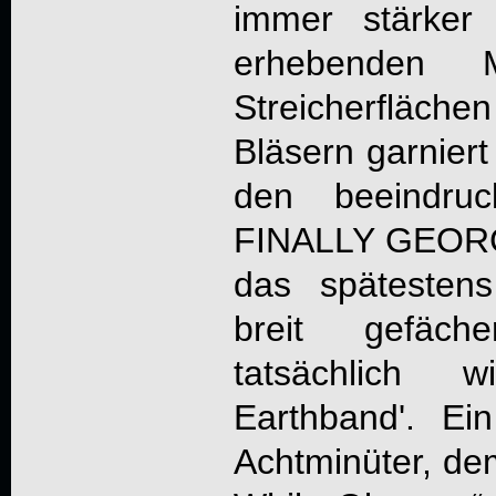
immer stärker
erhebenden 
Streicherfläche
Bläsern garniert
den beeindru
FINALLY GEORGE
das spätesten
breit gefäche
tatsächlich 
Earthband'. Ei
Achtminüter, de