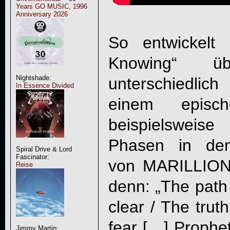
Years GO MUSIC, 1996
Anniversary 2026
So entwickelt 
Knowing“ ü
Nightshade:
unterschiedlic
In Essence Divided
einem episc
beispielswei
Phasen in den
Spiral Drive & Lord
Fascinator:
von MARILLION
Reise
denn: „The path 
clear / The truth
fear […] Prophet
Jimmy Martin: