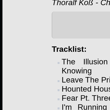
Thoralf Koß - C
Tracklist:
The Illusio
Knowing
Leave The Pr
Hounted Hou
Fear Pt. Thre
I'm Running 