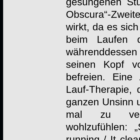
gesungenen St
Obscura“-Zweite
wirkt, da es sic
beim Laufen d
währenddess
seinen Kopf v
befreien. Eine 
Lauf-Therapie, d
ganzen Unsinn 
mal zu ver
wohlzufühlen: 
running / It cle