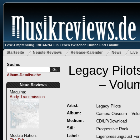
Lese-Empfehlung: RIHANNA Ein Leben zwischen Bühne und Familie
Startseite
Neuste Reviews
Release-Kalender
News
Live
Suche:
Legacy Pilo
Album-Detailsuche
– Volum
Neue Reviews
Maquina:
Body Transmission
Artist:
Legacy Pilots
Album:
Camera Obscura – Volu
Medium:
CD/LP/Download
Stil:
Progressive Rock
Modula Nation:
Label:
Eigenpressung/Just For