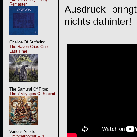
Remaster
Ausdruck bring
nichts dahinter!
Chalice Of Suffering:
The Raven Cries One
Last Time
The Samurai Of Prog:
The 7 Voyages Of Sinbad
Various Artists:
Unvorherhörbar – 30