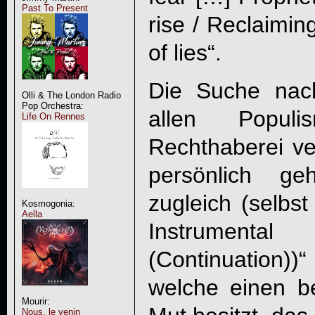
Past To Present
rise / Reclaimin
of lies“.
Die Suche nac
Olli & The London Radio
Pop Orchestra:
allen Popul
Life On Rennes
Rechthaberei ve
persönlich ge
zugleich (selbs
Kosmogonia:
Aella
Instrumenta
(Continuation))
welche einen b
Mourir:
Nous, le venin