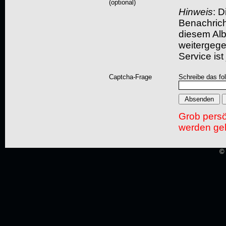
(optional)
Hinweis
: D
Benachric
diesem Albu
weitergegeb
Service ist
Captcha-Frage
Schreibe das fo
Grob pers
werden gel
© 