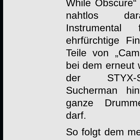
While Obscure“
nahtlos dar
Instrumental
ehrfürchtige F
Teile von „Came
bei dem erneut
der STYX-S
Sucherman hin
ganze Drummer
darf.
So folgt dem me