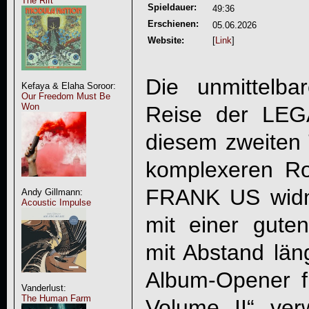
The Rift
Spieldauer:
49:36
Erschienen:
05.06.2026
Website:
[
Link
]
Die unmittelb
Kefaya & Elaha Soroor:
Our Freedom Must Be
Won
Reise der
LEG
diesem zweiten T
komplexeren R
FRANK US widme
Andy Gillmann:
Acoustic Impulse
mit einer guten
mit Abstand län
Album-Opener f
Vanderlust:
The Human Farm
Volume II
“ ver