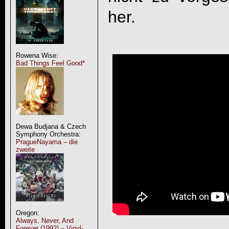
her.
Rowena Wise:
Bad Things Feel Good*
Dewa Budjana & Czech
Symphony Orchestra:
PragueNayama – die
zweite
Oregon:
Always, Never, And
Forever (1992) – Vinyl-