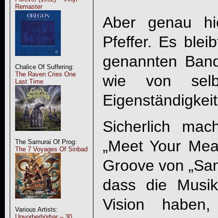
Remaster
Aber genau hi
Pfeffer. Es blei
genannten Ban
Chalice Of Suffering:
The Raven Cries One
wie von selb
Last Time
Eigenständigkei
Sicherlich ma
„Meet Your Mea
The Samurai Of Prog:
The 7 Voyages Of Sinbad
Groove von „San
dass die Musi
Vision haben, 
Various Artists:
Unvorherhörbar – 30