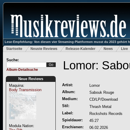
Lese-Empfehlung: Von diesen vier Streaming-Plattformen musst du 2023 gehört 
Startseite
Neuste Reviews
Release-Kalender
News
Live
Suche:
Lomor: Sabo
Album-Detailsuche
Neue Reviews
Artist:
Maquina:
Lomor
Body Transmission
Album:
Sabouk Rouge
Medium:
CD/LP/Download
Stil:
Thrash Metal
Label:
Rockshots Records
Spieldauer:
45:27
Modula Nation:
Erschienen:
06.02.2026