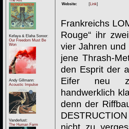
The Rift
Website:
[
Link
]
Frankreichs
LO
Rouge
“ ihr zwe
Kefaya & Elaha Soroor:
Our Freedom Must Be
vier Jahren und 
Won
jene Thrash-Met
den Esprit der 
Eifer neu z
Andy Gillmann:
Acoustic Impulse
handwerklich kl
denn der Riffb
DESTRUCTION
Vanderlust:
nicht zu verges
The Human Farm