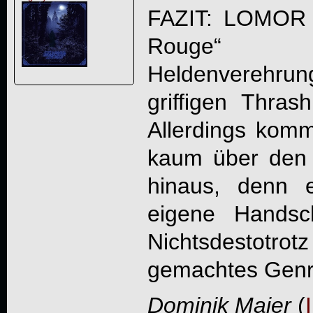
FAZIT:
LOMOR
Rouge
“ lei
Heldenvereh
griffigen Thras
Allerdings kom
kaum über den 
hinaus, denn e
eigene Handsch
Nichtsdestotrot
gemachtes Genr
Dominik Maier
(