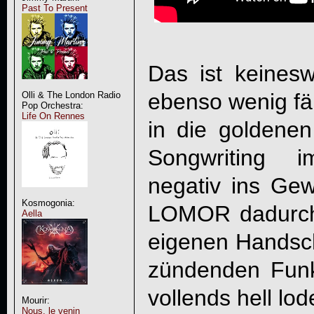
Past To Present
Das ist keines
ebenso wenig fäl
Olli & The London Radio
Pop Orchestra:
Life On Rennes
in die goldenen
Songwriting i
negativ ins Gewi
Kosmogonia:
LOMOR
dadurch
Aella
eigenen Handsch
zündenden Funk
vollends hell lo
Mourir:
Nous, le venin