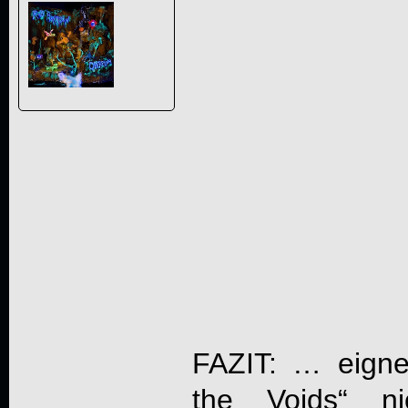
FAZIT: … eign
the Voids
“ n