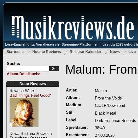
Lese-Empfehlung: Von diesen vier Streaming-Plattformen musst du 2023 gehört 
Startseite
Neuste Reviews
Release-Kalender
News
Live
Suche:
Malum: From 
Album-Detailsuche
Neue Reviews
Artist:
Rowena Wise:
Malum
Bad Things Feel Good*
Album:
From the Voids
Medium:
CD/LP/Download
Stil:
Black Metal
Label:
Dark Essence Records
Spieldauer:
38:40
Dewa Budjana & Czech
Erschienen:
27.03.2026