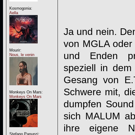
Kosmogonia:
Aella
Ja und nein. De
von MGLA oder
Mourir:
und Enden prä
Nous, le venin
speziell in dem
Gesang von E.T
Schwere mit, d
Monkeys On Mars:
Monkeys On Mars
dumpfen Sound g
sich
MALUM
abe
ihre eigene N
Stefano Panunzi: