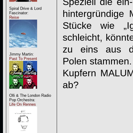
Speziell die ein
Spiral Drive & Lord
hintergründige 
Fascinator:
Reise
Stücke wie „I
schleicht, könnt
zu eins aus 
Jimmy Martin:
Polen stammen.
Past To Present
Kupfern
MALU
ab?
Olli & The London Radio
Pop Orchestra:
Life On Rennes