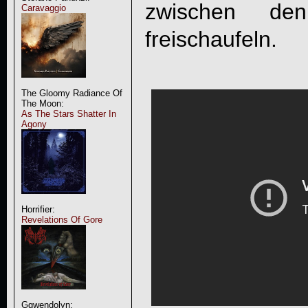
zwischen de
Caravaggio
freischaufeln.
The Gloomy Radiance Of
The Moon:
As The Stars Shatter In
Agony
Horrifier:
Revelations Of Gore
Ggwendolyn: