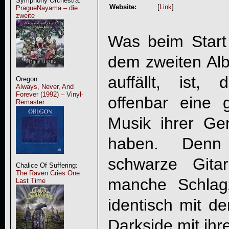
Symphony Orchestra:
Website:
[
Link
]
PragueNayama – die
zweite
Was beim Start
dem zweiten A
auffällt, ist
Oregon:
Always, Never, And
Forever (1992) – Vinyl-
offenbar eine 
Remaster
Musik ihrer G
haben. Denn 
schwarze Gita
Chalice Of Suffering:
The Raven Cries One
manche Schlag
Last Time
identisch mit d
Darkside mit ihr