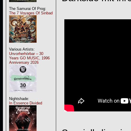
The Samurai Of Prog:
The 7 Voyages Of Sinbad
Various Artists:
Unvorherhörbar – 30
Years GO MUSIC, 1996
Anniversary 2026
Nightshade:
In Essence Divided