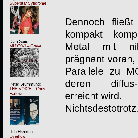
Superstar Syndrome
Dennoch fließt
kompakt kompo
Dvm Spiro:
Metal mit nih
MMXXVI – Grave
prägnant voran, 
Parallele zu M
deren diffus-
Peter Brummund:
THE VOICE – Chris
erreicht wird.
Farlowe
Nichtsdestotrot
Rob Harrison:
Overflow