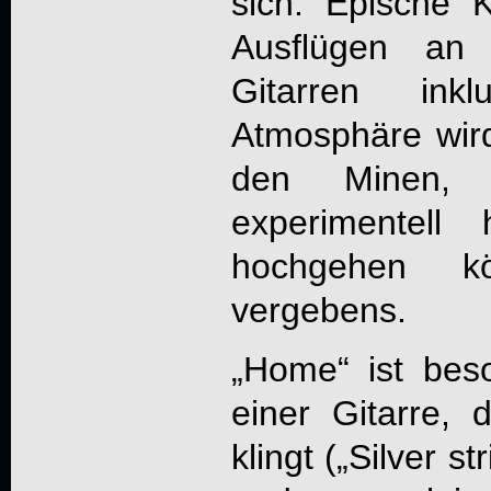
sich. Epische 
Ausflügen an
Gitarren ink
Atmosphäre wird
den Minen, 
experimentell
hochgehen k
vergebens.
„Home“ ist bes
einer Gitarre,
klingt („Silver s