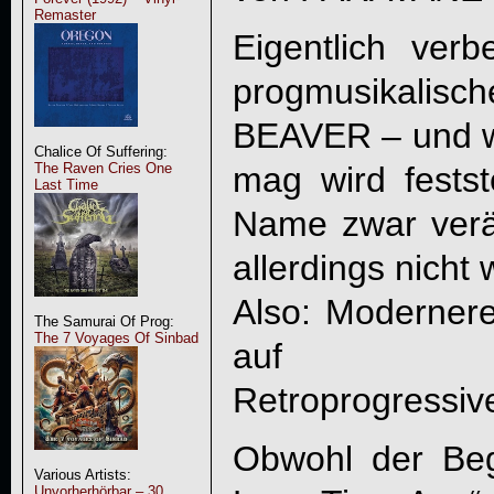
Remaster
Eigentlich ver
progmusikalis
BEAVER – und w
Chalice Of Suffering:
mag wird festst
The Raven Cries One
Last Time
Name zwar verä
allerdings nicht w
Also: Moderneres
The Samurai Of Prog:
The 7 Voyages Of Sinbad
auf erinn
Retroprogressiv
Obwohl der Beg
Various Artists:
Unvorherhörbar – 30