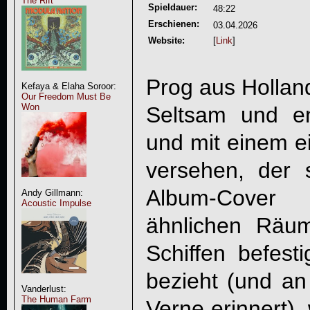
The Rift
Spieldauer:
48:22
Erschienen:
03.04.2026
Website:
[
Link
]
Prog aus Hollan
Kefaya & Elaha Soroor:
Our Freedom Must Be
Won
Seltsam und e
und mit einem 
versehen, der
Album-Cover d
Andy Gillmann:
Acoustic Impulse
ähnlichen Räu
Schiffen befesti
bezieht (und a
Vanderlust:
The Human Farm
Verne erinnert),