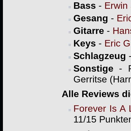
Bass
-
Erwin 
Gesang
-
Eri
Gitarre
-
Hans
Keys
-
Eric 
Schlagzeug
Sonstige
- F
Gerritse (Ha
Alle Reviews d
Forever Is A
11/15 Punkte