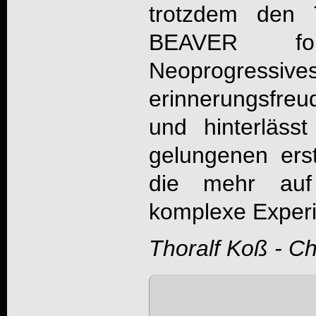
trotzdem den 
BEAVER fol
Neoprogres
erinnerungsfre
und hinterläss
gelungenen erst
die mehr auf
komplexe Experi
Thoralf Koß - C