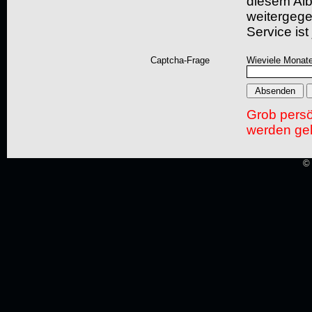
diesem Albu
weitergegeb
Service ist
Captcha-Frage
Wieviele Monate
Grob pers
werden gel
© 