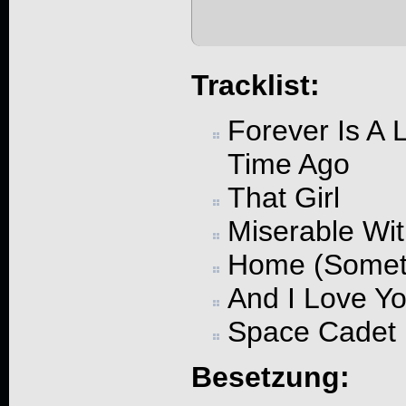
Tracklist:
Forever Is A 
Time Ago
That Girl
Miserable Wi
Home (Someth
And I Love Y
Space Cadet
Besetzung: