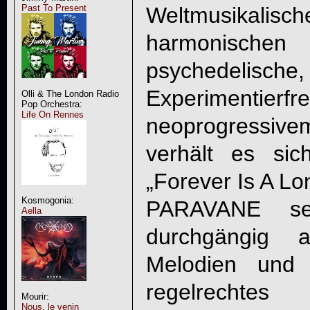
Weltmusikalische
Past To Present
harmonisc
psychedelisch
Experimentierf
Olli & The London Radio
Pop Orchestra:
Life On Rennes
neoprogressiv
verhält es si
„Forever Is A Lo
Kosmogonia:
PARAVANE set
Aella
durchgängig 
Melodien und 
regelrechte
Mourir:
Nous, le venin