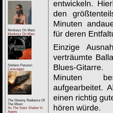
entwickeln. Hier
den größtente
Minuten andaue
Monkeys On Mars:
für deren Entfalt
Monkeys On Mars
Einzige Ausna
verträumte Ba
Blues-Gitarre
Stefano Panunzi:
Caravaggio
Minuten bes
aufgearbeitet.
einen richtig gu
The Gloomy Radiance Of
The Moon:
hören würde.
As The Stars Shatter In
Agony