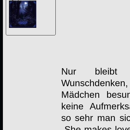
Nur bleib
Wunschdenke
Mädchen besun
keine Aufmerks
so sehr man si
„She makes love