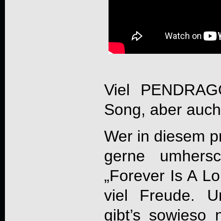
Viel PENDRAG
Song, aber auc
Wer in diesem p
gerne umhersc
„
Forever Is A L
viel Freude. 
gibt’s sowieso 