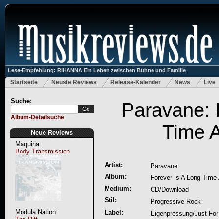
Lese-Empfehlung: RIHANNA Ein Leben zwischen Bühne und Familie
Startseite
Neuste Reviews
Release-Kalender
News
Live
Suche:
Paravane: 
Album-Detailsuche
Time 
Neue Reviews
Maquina:
Body Transmission
Artist:
Paravane
Album:
Forever Is A Long Time
Medium:
CD/Download
Stil:
Progressive Rock
Modula Nation:
Label:
Eigenpressung/Just For