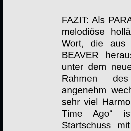
FAZIT: Als
PAR
melodiöse holl
Wort, die aus
BEAVER heraus
unter dem neu
Rahmen des 
angenehm wechs
sehr viel Harmon
Time Ago
“ is
Startschuss m