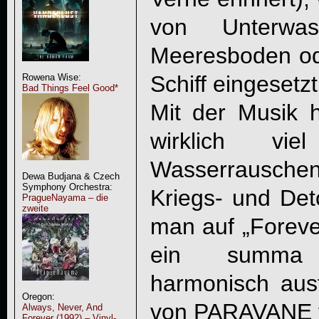
von Unterwa
Meeresboden ode
Schiff eingesetzt
Rowena Wise:
Bad Things Feel Good*
Mit der Musik h
wirklich v
Wasserrausche
Dewa Budjana & Czech
Symphony Orchestra:
Kriegs- und Det
PragueNayama – die
zweite
man auf „
Foreve
ein summa
harmonisch aus
Oregon:
von
PARAVANE
Always, Never, And
Forever (1992) – Vinyl-