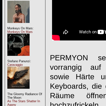
Monkeys On Mars:
Monkeys On Mars
PERMYON set
Stefano Panunzi:
vorrangig auf
Caravaggio
sowie Härte 
Keyboards, die
Räume öffne
The Gloomy Radiance Of
The Moon:
As The Stars Shatter In
hochzufrickel
Agony