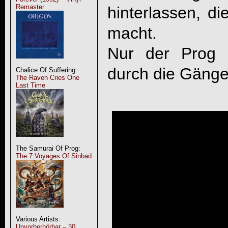
Remaster
hinterlassen, di
macht.
Nur der Prog 
durch die Gänge.
Chalice Of Suffering:
The Raven Cries One
Last Time
The Samurai Of Prog:
The 7 Voyages Of Sinbad
Various Artists:
Unvorherhörbar – 30