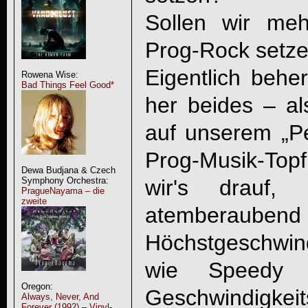
Sollen wir me
Prog-Rock setz
Eigentlich behe
Rowena Wise:
Bad Things Feel Good*
her beides – a
auf unserem „P
Prog-Musik-Topf
Dewa Budjana & Czech
wir's drauf, 
Symphony Orchestra:
PragueNayama – die
zweite
atemberaubend d
Höchstgeschwi
wie Speedy 
Oregon:
Geschwindigkeit
Always, Never, And
Forever (1992) – Vinyl-