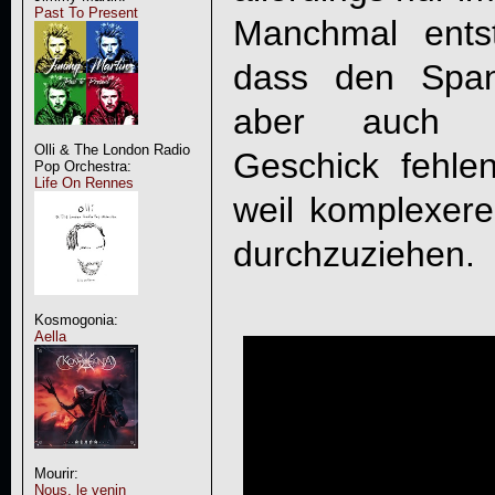
Past To Present
Manchmal ents
dass den Span
aber auch d
Olli & The London Radio
Geschick fehlen
Pop Orchestra:
Life On Rennes
weil komplexere
durchzuziehen.
Kosmogonia:
Aella
Mourir:
Nous, le venin