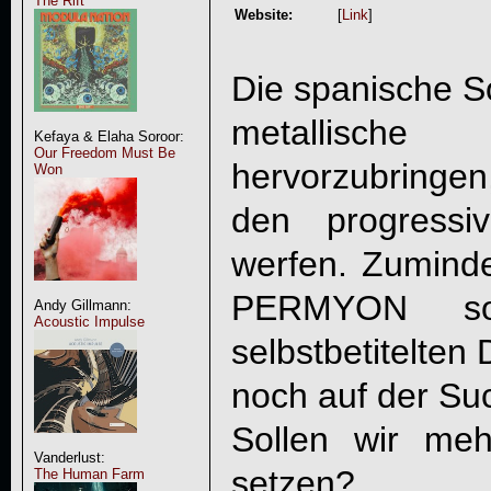
The Rift
Website:
[
Link
]
Die spanische S
metallisch
Kefaya & Elaha Soroor:
Our Freedom Must Be
hervorzubringen,
Won
den progress
werfen. Zuminde
PERMYON so
Andy Gillmann:
Acoustic Impulse
selbstbetitelten
noch auf der Su
Sollen wir me
Vanderlust:
setzen?
The Human Farm