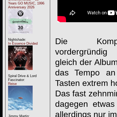
Years GO MUSIC, 1996
Anniversary 2026
Die Kompo
Nightshade:
In Essence Divided
vordergründig
gleich der Albu
das Tempo an
Spiral Drive & Lord
Fascinator:
Tasten extrem h
Reise
Das fast zehnmin
dagegen etwas 
allerdings nur i
Jimmy Martin: