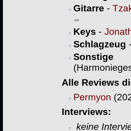
Gitarre
-
Tzak
Keys
-
Jonat
Schlagzeug
Sonstige
- 
(Harmoniege
Alle Reviews d
Permyon
(202
Interviews:
keine Interv