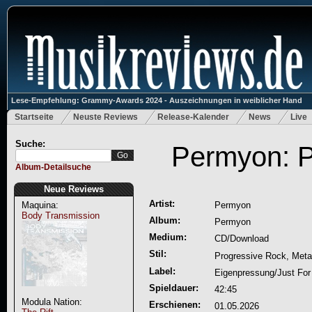
Lese-Empfehlung: Grammy-Awards 2024 - Auszeichnungen in weiblicher Hand
Startseite
Neuste Reviews
Release-Kalender
News
Live
Suche:
Permyon: 
Album-Detailsuche
Neue Reviews
Artist:
Maquina:
Permyon
Body Transmission
Album:
Permyon
Medium:
CD/Download
Stil:
Progressive Rock, Meta
Label:
Eigenpressung/Just For
Spieldauer:
42:45
Modula Nation:
Erschienen:
01.05.2026