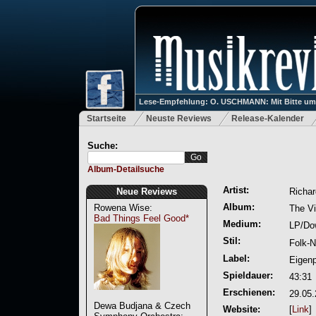
Lese-Empfehlung: O. USCHMANN: Mit Bitte um Ve
Startseite
Neuste Reviews
Release-Kalender
Suche:
Album-Detailsuche
Artist:
Neue Reviews
Richa
Album:
Rowena Wise:
The V
Bad Things Feel Good*
Medium:
LP/Do
Stil:
Folk-N
Label:
Eigenp
Spieldauer:
43:31
Erschienen:
29.05
Dewa Budjana & Czech
Website:
[
Link
]