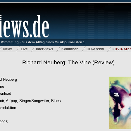
rbreitung - aus dem Alltag eines Musikjournalisten 1
News
Live
Interviews
Kolumnen
CD-Archiv
DVD-Arch
Richard Neuberg: The Vine
(Review)
rd Neuberg
ine
wnload
oir, Artpop, Singer/Songwriter, Blues
roduktion
.2026