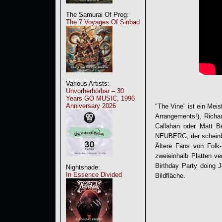
The Samurai Of Prog:
The 7 Voyages Of Sinbad
Various Artists:
Unvorherhörbar – 30
Years GO MUSIC, 1996
Anniversary 2026
"
The Vine
" ist ein Mei
Arrangements!), Richa
Callahan oder Matt B
NEUBERG
, der schei
Ältere Fans von Folk
zweieinhalb Platten ver
Birthday Party doing 
Nightshade:
In Essence Divided
Bildfläche.