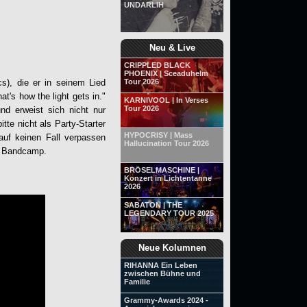
UNDARLIH
Neu & Live
CRIPPLED BLACK
PHOENIX | Sceaduhelm
cs), die er in seinem Lied
Tour 2026
at's how the light gets in."
KARNIVOOL | In Verses
Tour 2026
und erweist sich nicht nur
te nicht als Party-Starter
HYPOCRISY | Mass
auf keinen Fall verpassen
Hallucination Tour 2026
er Bandcamp.
BRÖSELMASCHINE |
Konzert in Lichtentanne
2026
SABATON | THE
LEGENDARY TOUR 2025
Neue Kolumnen
RIHANNA Ein Leben
zwischen Bühne und
Familie
Grammy-Awards 2024 -