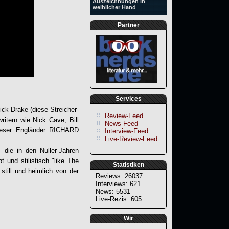
Auszeichnungen in
weiblicher Hand
Partner
Services
ick Drake (diese Streicher-
Review-Feed
itern wie Nick Cave, Bill
News-Feed
ieser Engländer
RICHARD
Interview-Feed
Live-Review-Feed
die in den Nuller-Jahren
t und stilistisch "like The
Statistiken
till und heimlich von der
Reviews: 26037
Interviews: 621
News: 5531
Live-Rezis: 605
Wir