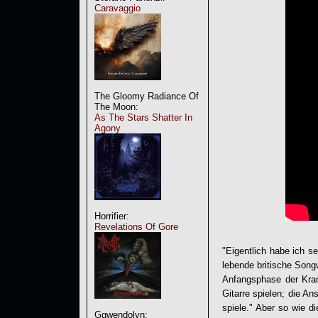
Caravaggio
The Gloomy Radiance Of
The Moon:
As The Stars Shatter In
Agony
Horrifier:
Revelations Of Gore
"Eigentlich habe ich s
lebende britische Songw
Anfangsphase der Kran
Gitarre spielen; die A
spiele." Aber so wie di
Ggwendolyn: