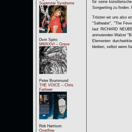
für seine künstlerisc
Superstar Syndrome
Songwriting zu finden.
Trösten wir uns also e
"Saltwater", "The Feve
laut
RICHARD NEUB
anmutenden Walzer "Be
Dvm Spiro:
Elementen durchwirkt
MMXXVI – Grave
bleiben, selbst wenn für
Peter Brummund:
THE VOICE – Chris
Farlowe
Rob Harrison:
Overflow