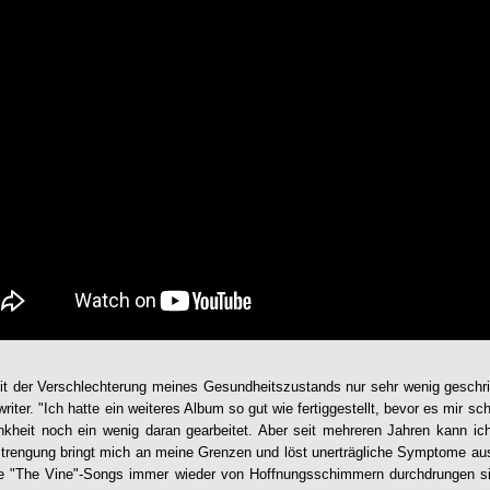
eit der Verschlechterung meines Gesundheitszustands nur sehr wenig geschri
riter. "Ich hatte ein weiteres Album so gut wie fertiggestellt, bevor es mir sc
kheit noch ein wenig daran gearbeitet. Aber seit mehreren Jahren kann ich
nstrengung bringt mich an meine Grenzen und löst unerträgliche Symptome aus
e "
The Vine
"-Songs immer wieder von Hoffnungsschimmern durchdrungen 