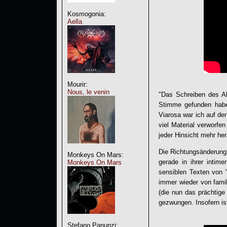
Kosmogonia:
Aella
Mourir:
Nous, le venin
"Das Schreiben des Al
Stimme gefunden habe
Viarosa war ich auf de
viel Material verworfe
jeder Hinsicht mehr he
Die Richtungsänderung 
Monkeys On Mars:
gerade in ihrer intim
Monkeys On Mars
sensiblen Texten von 
immer wieder von famil
(die nun das prächtig
gezwungen. Insofern ist
Stefano Panunzi: