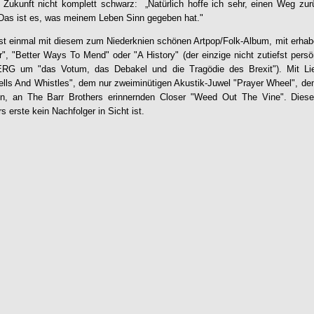
he Zukunft nicht komplett schwarz: „Natürlich hoffe ich sehr, einen Weg z
 Das ist es, was meinem Leben Sinn gegeben hat."
rst einmal mit diesem zum Niederknien schönen Artpop/Folk-Album, mit erhab
r", "Better Ways To Mend" oder "A History" (der einzige nicht zutiefst persö
ERG
um "das Votum, das Debakel und die Tragödie des Brexit"). Mit Li
lls And Whistles", dem nur zweiminütigen Akustik-Juwel "Prayer Wheel", de
en, an The Barr Brothers erinnernden Closer "Weed Out
The Vine
". Diese
s erste kein Nachfolger in Sicht ist.