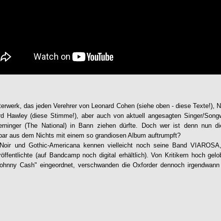
sterwerk, das jeden Verehrer von Leonard Cohen (siehe oben - diese Texte!), N
rd Hawley (diese Stimme!), aber auch von aktuell angesagten Singer/Songwr
erninger (The National) in Bann ziehen dürfte. Doch wer ist denn nun d
nbar aus dem Nichts mit einem so grandiosen Album auftrumpft?
-Noir und Gothic-Americana kennen vielleicht noch seine Band VIAROSA, 
öffentlichte (auf Bandcamp noch digital erhältlich). Von Kritikern hoch gelob
Johnny Cash" eingeordnet, verschwanden die Oxforder dennoch irgendwann s