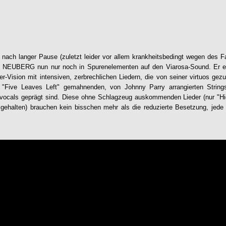
 nach langer Pause (zuletzt leider vor allem krankheitsbedingt wegen des
D NEUBERG
nun nur noch in Spurenelementen auf den Viarosa-Sound. Er en
er-Vision mit intensiven, zerbrechlichen Liedern, die von seiner virtuos gez
r "Five Leaves Left" gemahnenden, von Johnny Parry arrangierten Strin
ocals geprägt sind. Diese ohne Schlagzeug auskommenden Lieder (nur "Hi
 gehalten) brauchen kein bisschen mehr als die reduzierte Besetzung, jede