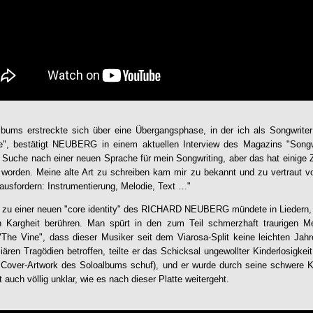
bums erstreckte sich über eine Übergangsphase, in der ich als Songwriter
", bestätigt NEUBERG in einem aktuellen Interview des Magazins "Songwr
r Suche nach einer neuen Sprache für mein Songwriting, aber das hat einige Z
n worden. Meine alte Art zu schreiben kam mir zu bekannt und zu vertraut v
rausfordern: Instrumentierung, Melodie, Text …"
zu einer neuen "core identity" des
RICHARD NEUBERG
mündete in Liedern,
en Kargheit berühren. Man spürt in den zum Teil schmerzhaft traurigen M
"
The Vine
", dass dieser Musiker seit dem Viarosa-Split keine leichten Jahr
iären Tragödien betroffen, teilte er das Schicksal ungewollter Kinderlosigke
e Cover-Artwork des Soloalbums schuf), und er wurde durch seine schwere K
 auch völlig unklar, wie es nach dieser Platte weitergeht.