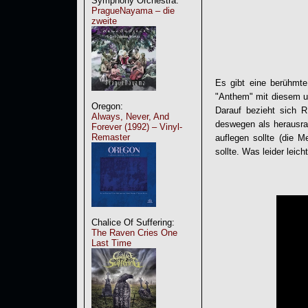
Symphony Orchestra:
PragueNayama – die
zweite
Es gibt eine berühmte
"Anthem" mit diesem unv
Oregon:
Darauf bezieht sich
R
Always, Never, And
deswegen als herausrag
Forever (1992) – Vinyl-
Remaster
auflegen sollte (die 
sollte. Was leider leic
Chalice Of Suffering:
The Raven Cries One
Last Time