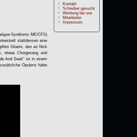
Kontakt
Schreiber gesucht
Werbung bei uns
Mitarbeiter
Impressum
 Fatigue-Syndroms ME/CFS)
twickelt stattdessen eine
upften Gitarre, den an Nick
gs, etwas Chorgesang und
de And Seek" ist in einem
 zusätzliche Opulenz hätte