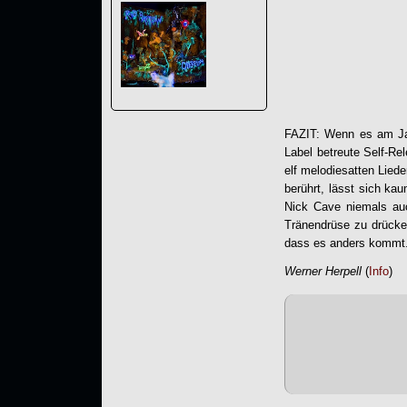
FAZIT: Wenn es am Jah
Label betreute Self-Re
elf melodiesatten Lied
berührt, lässt sich ka
Nick Cave niemals auc
Tränendrüse zu drücken
dass es anders kommt
Werner Herpell
(
Info
)