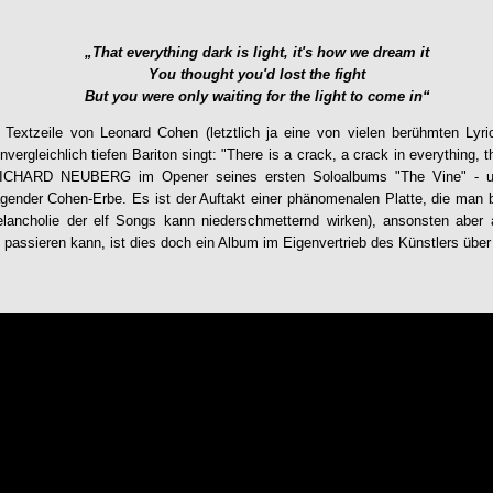
„That everything dark is light, it's how we dream it
You thought you'd lost the fight
But you were only waiting for the light to come in“
 Textzeile von Leonard Cohen (letztlich ja eine von vielen berühmten Lyri
ergleichlich tiefen Bariton singt: "There is a crack, a crack in everything, th
ICHARD NEUBERG
im Opener seines ersten Soloalbums "
The Vine
" - 
ender Cohen-Erbe. Es ist der Auftakt einer phänomenalen Platte, die man bit
Melancholie der elf Songs kann niederschmetternd wirken), ansonsten aber 
ht passieren kann, ist dies doch ein Album im Eigenvertrieb des Künstlers üb