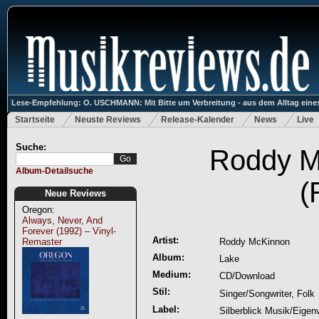
Lese-Empfehlung: O. USCHMANN: Mit Bitte um Verbreitung - aus dem Alltag eines
Startseite
Neuste Reviews
Release-Kalender
News
Live
Suche:
Roddy M
Album-Detailsuche
(
Neue Reviews
Oregon:
Always, Never, And
Forever (1992) – Vinyl-
Artist:
Remaster
Roddy McKinnon
Album:
Lake
Medium:
CD/Download
Stil:
Singer/Songwriter, Folk
Label:
Silberblick Musik/Eigenv