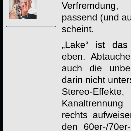
Verfremdung, 
passend (und a
scheint.
„Lake“ ist da
eben. Abtauch
auch die unbe
darin nicht unte
Stereo-Effek
Kanaltrennung
rechts aufweis
den 60er-/70e