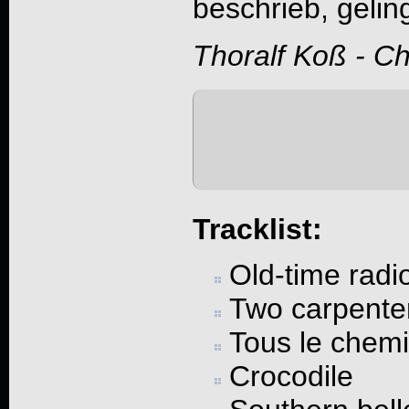
beschrieb, geling
Thoralf Koß - C
Tracklist:
Old-time radi
Two carpente
Tous le chem
Crocodile