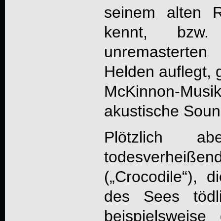
seinem alten 
kennt, bz
unremasterten
Helden auflegt,
McKinnon-Musi
akustische Soun
Plötzlich a
todesverheiß
(„Crocodile“), 
des Sees tödl
beispielsweis