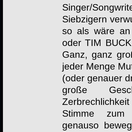
Singer/Songwr
Siebzigern verwu
so als wäre a
oder TIM BUCK
Ganz, ganz gro
jeder Menge Mut
(oder genauer dr
große Gesc
Zerbrechlichk
Stimme zum K
genauso bewege