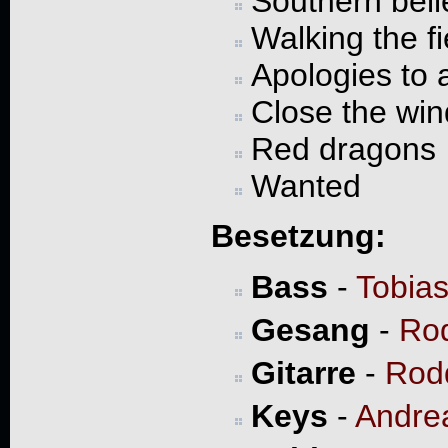
Southern bell
Walking the f
Apologies to 
Close the wi
Red dragons
Wanted
Besetzung:
Bass
-
Tobias
Gesang
-
Ro
Gitarre
-
Rod
Keys
-
Andrea