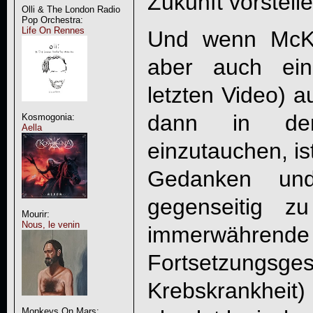
Zukunft vorstelle
Olli & The London Radio
Pop Orchestra:
Life On Rennes
Und wenn McKi
aber auch ein
letzten Video) a
dann in den
Kosmogonia:
Aella
einzutauchen, is
Gedanken und
gegenseitig z
Mourir:
Nous, le venin
immerwährende
Fortsetzungsges
Krebskrankheit)
Monkeys On Mars: