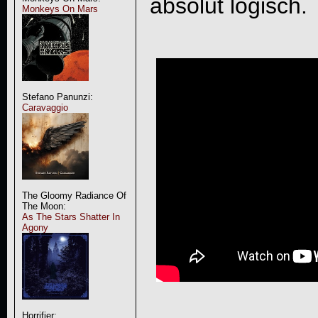
absolut logisch.
Monkeys On Mars
Stefano Panunzi:
Caravaggio
The Gloomy Radiance Of
The Moon:
As The Stars Shatter In
Agony
Horrifier: