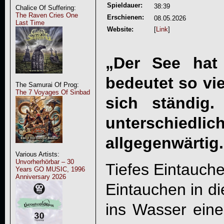
Spieldauer:
38:39
Chalice Of Suffering:
The Raven Cries One
Erschienen:
08.05.2026
Last Time
Website:
[
Link
]
„Der See hat
bedeutet so vie
The Samurai Of Prog:
The 7 Voyages Of Sinbad
sich ständig.
unterschi
allgegenwärtig.
Various Artists:
Unvorherhörbar – 30
Tiefes Eintauche
Years GO MUSIC, 1996
Anniversary 2026
Eintauchen in di
ins Wasser ein