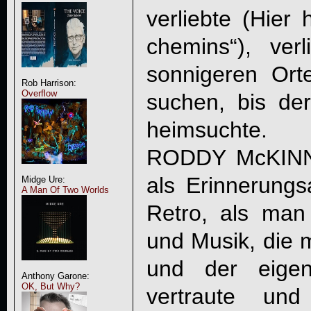
verliebte (Hier 
chemins“), ve
sonnigeren Or
Rob Harrison:
Overflow
suchen, bis der
heimsuchte.
RODDY McKINNO
als Erinnerungs
Midge Ure:
A Man Of Two Worlds
Retro, als man
und Musik, die 
und der eigen
Anthony Garone:
OK, But Why?
vertraute und