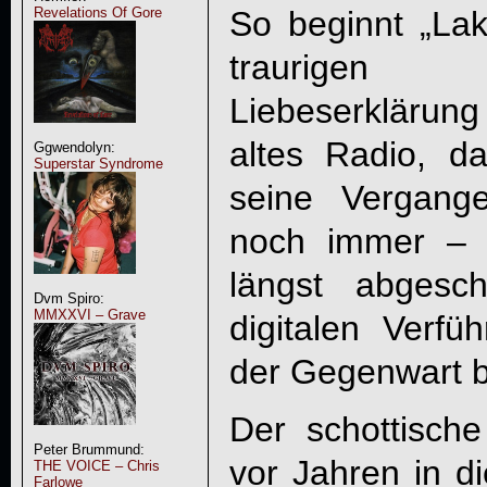
So beginnt „Lake
Revelations Of Gore
traurigen 
Liebeserkläru
altes Radio, da
Ggwendolyn:
Superstar Syndrome
seine Vergange
noch immer – 
längst abgesc
Dvm Spiro:
MMXXVI – Grave
digitalen Verfü
der Gegenwart be
Der schottische
Peter Brummund:
vor Jahren in d
THE VOICE – Chris
Farlowe