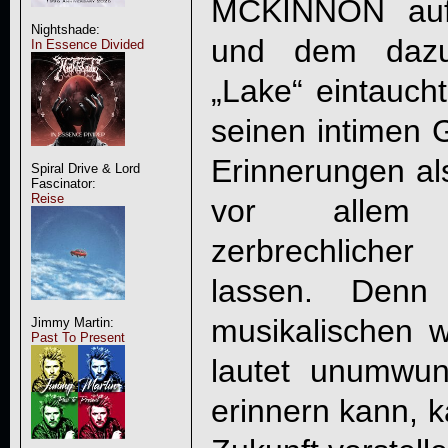
MCKINNON
auf
Nightshade:
und dem dazug
In Essence Divided
„Lake“ eintaucht
seinen intimen 
Erinnerungen al
Spiral Drive & Lord
Fascinator:
Reise
vor allem a
zerbrechliche
lassen. Denn 
musikalischen w
Jimmy Martin:
Past To Present
lautet unumwu
erinnern kann, 