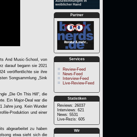
Auszeichnungen in
weiblicher Hand
Partner
Services
rts And Music-School, von
urz darauf begann sie 2021
Review-Feed
24 veröffentlichte sie ihre
News-Feed
 ersten Songsammlung „Sink
Interview-Feed
Live-Review-Feed
gle „Die On This Hill“, die
Statistiken
te. Ein Major-Deal war die
Reviews: 26037
1 Jahre jung. Kein Wunder
Interviews: 621
rofile-Produktion und einer
News: 5531
Live-Rezis: 605
s abgearbeitet zu haben
Wir
lsong etwa sieht sich die