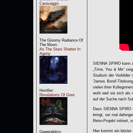
Caravaggio
The Gloomy Radiance Of
The Moon:
As The Stars Shatter In
Agony
SIENNA SPIRO kann abe
„Time, You & Me“ zeig
Studium der Vorbilder
'James Bond'-Titelson
vielen ihrer Kolleginn
Horrifier:
wohl weil sie sich als
Revelations Of Gore
auf der Suche nach Su
Dass
SIENNA SPIRO
d
bringt, sei mal dahin
Retro-Projekt initiiert, 
Hier kommt ein letzter
Ggwendolyn: