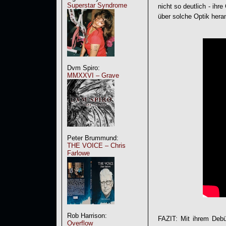
Superstar Syndrome
nicht so deutlich - ih
über solche Optik hera
Dvm Spiro:
MMXXVI – Grave
Peter Brummund:
THE VOICE – Chris
Farlowe
Rob Harrison:
FAZIT: Mit ihrem Deb
Overflow