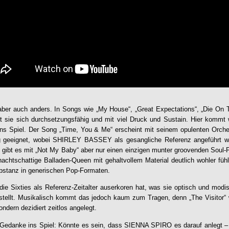
r auch anders. In Songs wie „My House“, „Great Expectations“, „Die On Th
t sie sich durchsetzungsfähig und mit viel Druck und Sustain. Hier kommt
 ins Spiel. Der Song „Time, You & Me“ erscheint mit seinem opulenten Orch
g geeignet, wobei SHIRLEY BASSEY als gesangliche Referenz angeführt we
en gibt es mit „Not My Baby“ aber nur einen einzigen munter groovenden Sou
 nachtschattige Balladen-Queen mit gehaltvollem Material deutlich wohler füh
bstanz in generischen Pop-Formaten.
ie Sixties als Referenz-Zeitalter auserkoren hat, was sie optisch und mod
gestellt. Musikalisch kommt das jedoch kaum zum Tragen, denn „The
Visitor
“
sondern dezidiert zeitlos angelegt.
 Gedanke ins Spiel: Könnte es sein, dass
SIENNA SPIRO
es darauf anlegt –