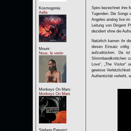
Spiro bezeichnet ihre 
Kosmogonia:
Aella
Tugenden. Die Songs w
Angeles analog live im
Leitung von Dirigent 
dezidiert ohne die Auf
Natürlich kamen ihr di
diesen Einsatz völli
Mourir:
aufzudrücken. Da ist
Nous, le venin
Stimmbandknötchen zu
Love“, „The
Visitor
“ o
gewisse Verletzlichkei
Authentizität verleiht, 
Monkeys On Mars:
Monkeys On Mars
Stefano Panunzi: