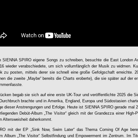
nn
SIENNA SPIRO
eigene Songs zu schreiben, besuchte die East London A
t 16 wieder verabschiedete, um sich vollumfänglich der Musik zu widmen. K
k zu posten, mittels derer sie schnell eine große Gefolgschaft erreichte. 20
nen die zweite „Maybe“ bereits die Charts eroberte), die sie später auf der
ammenfasste.
ücken begab sie sich auf eine erste UK-Tour und veröffentlichte 2025 die Sin
n Durchbruch brachte und in Amerika, England, Europa und Südostasien charte
ge dieser Anstrengungen und Erfolge. Heute ist
SIENNA SPIRO
gerade mal 2
orliegenden Debüt-Album „The
Visitor
“ gleich mit der Grandezza einer High-P
n Altersweisheit daherkommt.
IRO
mit der EP „Sink Now, Swim Later“ das Thema Coming Of Age bereit
dem Album „The
Visitor
“ Selbstfindung und Empowerment im Zentrum. Im Tite