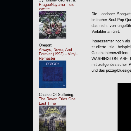
Symphony Orchestra:
PragueNayama – die
zweite
Die Londoner Songwri
britischer Soul-Pop-Qu
das nicht von ungefä
Vorbilder anführt.
Interessanter noch als
Oregon:
studierte sie beisp
Always, Never, And
Geschichtenerzähle
Forever (1992) – Vinyl-
Remaster
WASHINGTON, ARETHA 
mit zeitgenössischer 
und das jazzig/bluesig
Chalice Of Suffering:
The Raven Cries One
Last Time