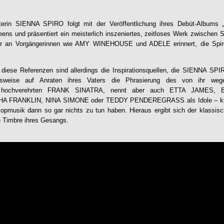
terin
SIENNA SPIRO
folgt mit der Veröffentlichung ihres Debüt-Albums
eens und präsentiert ein meisterlich inszeniertes, zeitloses Werk zwischen 
hr an Vorgängerinnen wie AMY WINEHOUSE und ADELE erinnert, die Spiro 
 diese Referenzen sind allerdings die Inspirationsquellen, die
SIENNA SPI
ielsweise auf Anraten ihres Vaters die Phrasierung des von ihr we
rs hochverehrten FRANK SINATRA, nennt aber auch ETTA JAMES, 
FRANKLIN, NINA SIMONE oder TEDDY PENDEREGRASS als Idole – klass
Popmusik dann so gar nichts zu tun haben. Hieraus ergibt sich der klassis
e Timbre ihres Gesangs.