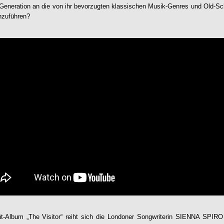
re Generation an die von ihr bevorzugten klassischen Musik-Genres und Old-Sc
nzuführen?
üt-Album „The
Visitor
“ reiht sich die Londoner Songwriterin
SIENNA SPIRO