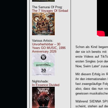
The Samurai Of Prog:
The 7 Voyages Of Sinbad
Various Artists:
Unvorherhörbar – 30
Schon als Kind bega
Years GO MUSIC, 1996
Anniversary 2026
der sie ich bereits mi
erste Videos auf TikTo
ersten Singles (von de
Now, Swim Later“ zus
Mit diesem Erfolg im R
ihr den internationale
Nightshade:
fast zwangsläufige Fol
In Essence Divided
also, dass das nun v
gewissen musikalische
Während
SIENNA SP
scheint, stehen auf 