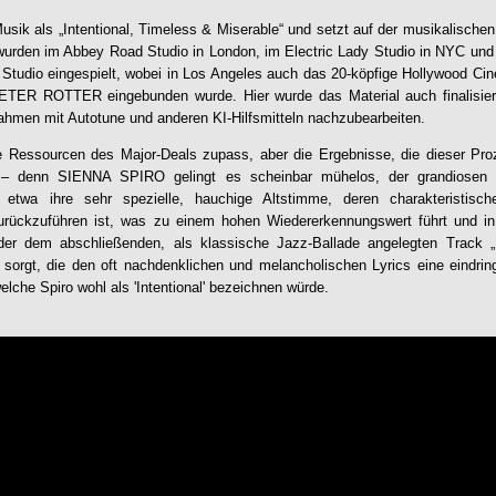
Musik als „Intentional, Timeless & Miserable“ und setzt auf der musikalische
urden im Abbey Road Studio in London, im Electric Lady Studio in NYC und 
 Studio eingespielt, wobei in Los Angeles auch das 20-köpfige Hollywood Cin
PETER ROTTER eingebunden wurde. Hier wurde das Material auch finalisiert
nahmen mit Autotune und anderen KI-Hilfsmitteln nachzubearbeiten.
e Ressourcen des Major-Deals zupass, aber die Ergebnisse, die dieser Proze
g – denn
SIENNA SPIRO
gelingt es scheinbar mühelos, der grandiosen 
 etwa ihre sehr spezielle, hauchige Altstimme, deren charakteristis
rückzuführen ist, was zu einem hohen Wiedererkennungswert führt und in
der dem abschließenden, als klassische Jazz-Ballade angelegten Track 
t sorgt, die den oft nachdenklichen und melancholischen Lyrics eine eindrin
welche Spiro wohl als 'Intentional' bezeichnen würde.