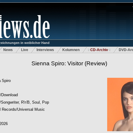
eichnungen in weiblicher Hand
News
Live
Interviews
Kolumnen
CD-Archiv
DVD-Arc
Sienna Spiro: Visitor
(Review)
 Spiro
/Download
/Songwriter, R'n'B, Soul, Pop
l Records/Universal Music
.2026