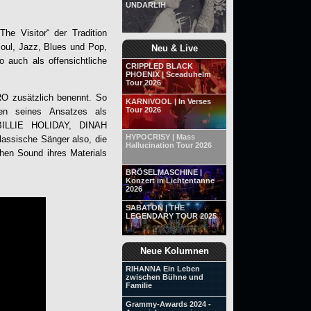
UNDARLIH
 „The
Visitor
“ der Tradition
Soul, Jazz, Blues und Pop,
Neu & Live
auch als offensichtliche
CRIPPLED BLACK
PHOENIX | Sceaduhelm
Tour 2026
RO
zusätzlich benennt. So
KARNIVOOL | In Verses
Tour 2026
gen seines Ansatzes als
BILLIE HOLIDAY, DINAH
HYPOCRISY | Mass
ische Sänger also, die
Hallucination Tour 2026
chen Sound ihres Materials
BRÖSELMASCHINE |
Konzert in Lichtentanne
2026
SABATON | THE
LEGENDARY TOUR 2025
Neue Kolumnen
RIHANNA Ein Leben
zwischen Bühne und
Familie
Grammy-Awards 2024 -