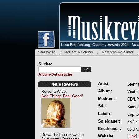
Lese-Empfehlung: Grammy-Awards 2024 - Ausz
Startseite
Neuste Reviews
Release-Kalender
Suche:
Album-Detailsuche
Artist:
Neue Reviews
Sienna
Album:
Rowena Wise:
Visitor
Bad Things Feel Good*
Medium:
CD/LP
Stil:
Singer
Label:
Capito
Spieldauer:
33:17
Erschienen:
03.07
Dewa Budjana & Czech
Website:
[
Link
]