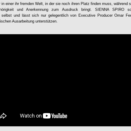
in einer ihr fremden Welt, in der sie noch ihren Platz finden muss, während s
örigkeit und Anerkennung zum Ausdruck bringt.
SIENNA SPIRO
sch
 selbst und lässt sich nur gelegentlich von Executive Producer Omar Fe
lischen Ausarbeitung unterstützen.