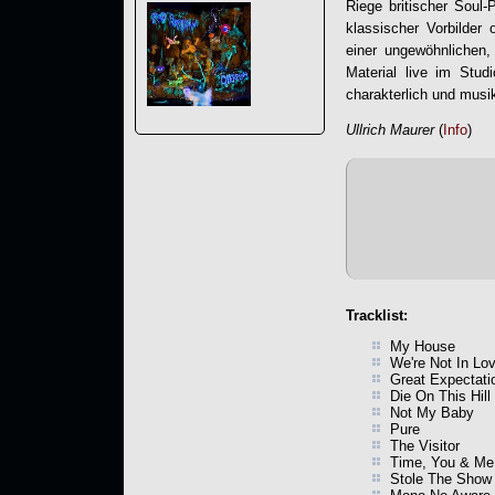
Riege britischer Soul
klassischer Vorbilder o
einer ungewöhnlichen
Material live im Stud
charakterlich und musi
Ullrich Maurer
(
Info
)
Tracklist:
My House
We're Not In Lo
Great Expectati
Die On This Hill
Not My Baby
Pure
The Visitor
Time, You & Me
Stole The Show