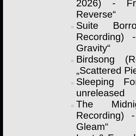
2026) - F
Reverse“
Suite Bor
Recording) 
Gravity“
Birdsong (
„Scattered Pi
Sleeping Fo
unreleased
The Midn
Recording) -
Gleam“