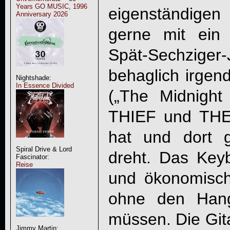
Years GO MUSIC, 1996
eigenständigen
Anniversary 2026
gerne mit ein
Spät-Sechziger
behaglich irge
Nightshade:
In Essence Divided
(„The Midnigh
THIEF und THE
hat und dort 
Spiral Drive & Lord
dreht. Das Keybo
Fascinator:
Reise
und ökonomisch
ohne den Hang
müssen. Die Gita
Jimmy Martin: