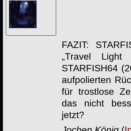
FAZIT:
STARFI
„Travel Ligh
STARFISH64
(20
aufpolierten Rüc
für trostlose 
das nicht bes
jetzt?
Jochen König
(
I