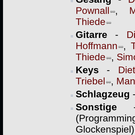
Pownall
,
M
Thiede
Gitarre
-
D
Hoffmann
,
Thiede
,
Simo
Keys
-
Die
Triebel
,
Man
Schlagzeug
Sonstige
- 
(Programming
Glockenspi