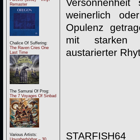
Versonnenheit 
Remaster
weinerlich ode
Opulenz getra
mit starken
Chalice Of Suffering:
The Raven Cries One
austarierter Rhy
Last Time
The Samurai Of Prog:
The 7 Voyages Of Sinbad
STARFISH6
Various Artists:
Unvorherhörbar – 30