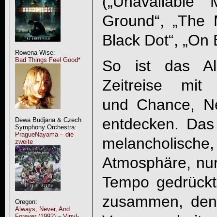
(„Unavailable
Ground“, „The 
Black Dot“, „On E
Rowena Wise:
Bad Things Feel Good*
So ist das Al
Zeitreise mit
und Chance, N
entdecken. Das
Dewa Budjana & Czech
Symphony Orchestra:
PragueNayama – die
melancholi
zweite
Atmosphäre, nur
Tempo gedrückt
zusammen, denn 
Oregon:
Always, Never, And
Forever (1992) – Vinyl-