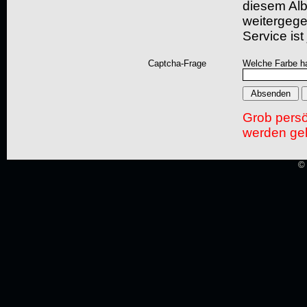
diesem Albu
weitergegeb
Service ist
Captcha-Frage
Welche Farbe ha
Grob pers
werden gel
© 