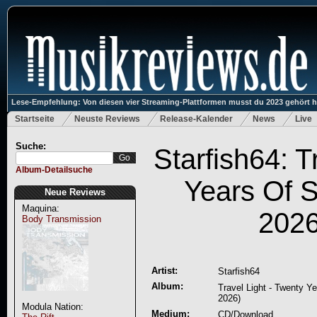
Lese-Empfehlung: Von diesen vier Streaming-Plattformen musst du 2023 gehört 
Startseite
Neuste Reviews
Release-Kalender
News
Live
Suche:
Starfish64: T
Album-Detailsuche
Years Of S
Neue Reviews
Maquina:
2026
Body Transmission
Artist:
Starfish64
Album:
Travel Light - Twenty Ye
2026)
Modula Nation:
Medium:
CD/Download