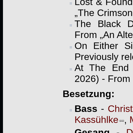
Lost & Found
„The Crimson
The Black D
From „An Alte
On Either S
Previously re
At The End 
2026) - From
Besetzung:
Bass
-
Chris
Kassühlke
,
Gesang
-
D