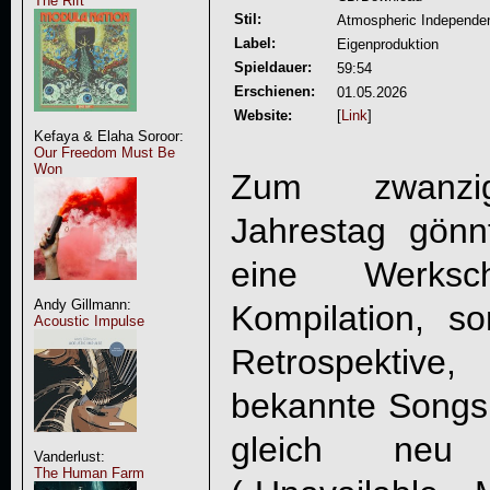
The Rift
Stil:
Atmospheric Independen
Label:
Eigenproduktion
Spieldauer:
59:54
Erschienen:
01.05.2026
Website:
[
Link
]
Kefaya & Elaha Soroor:
Our Freedom Must Be
Won
Zum zwanz
Jahrestag gön
eine Werksc
Andy Gillmann:
Kompilation, so
Acoustic Impulse
Retrospektive
bekannte Songs 
gleich neu 
Vanderlust:
The Human Farm