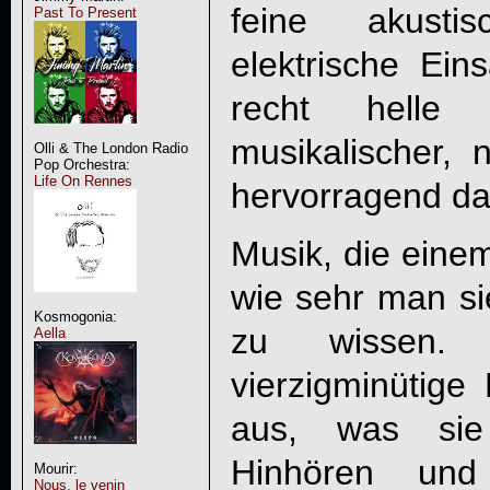
feine akust
Past To Present
elektrische Ein
recht helle
musikalischer, 
Olli & The London Radio
Pop Orchestra:
Life On Rennes
hervorragend da
Musik, die einem
wie sehr man si
Kosmogonia:
zu wissen. 
Aella
vierzigminütig
aus, was sie
Hinhören und
Mourir:
Nous, le venin