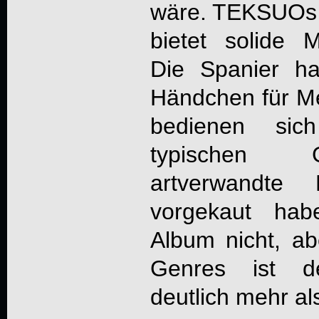
wäre.
TEKSUO
s
bietet solide M
Die Spanier h
Händchen für M
bedienen sic
typischen G
artverwandte
vorgekaut hab
Album nicht, a
Genres ist d
deutlich mehr al