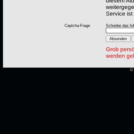
diesem Albu
weitergegeb
Service ist
Captcha-Frage
Schreibe das fo
Grob pers
werden gel
© 