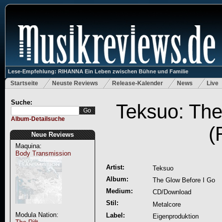
Lese-Empfehlung: RIHANNA Ein Leben zwischen Bühne und Familie
Startseite
Neuste Reviews
Release-Kalender
News
Live
Suche:
Teksuo: The
Album-Detailsuche
(
Neue Reviews
Maquina:
Body Transmission
Artist:
Teksuo
Album:
The Glow Before I Go
Medium:
CD/Download
Stil:
Metalcore
Modula Nation:
Label:
Eigenproduktion