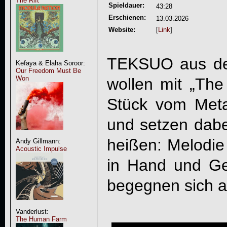
The Rift
Spieldauer:
43:28
Erschienen:
13.03.2026
Website:
[
Link
]
TEKSUO aus de
Kefaya & Elaha Soroor:
Our Freedom Must Be
Won
wollen mit „
The
Stück vom Met
und setzen dabei
heißen: Melodi
Andy Gillmann:
Acoustic Impulse
in Hand und Ge
begegnen sich 
Vanderlust:
The Human Farm