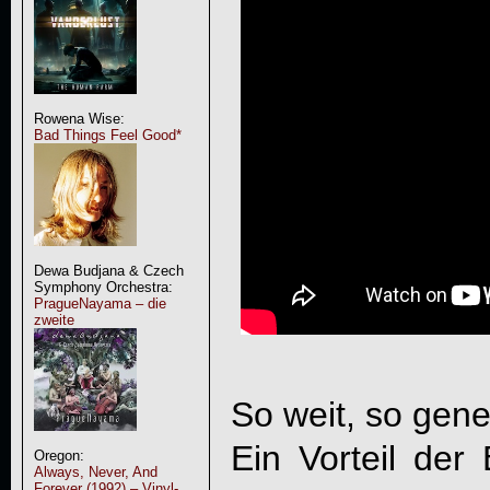
Rowena Wise:
Bad Things Feel Good*
Dewa Budjana & Czech
Symphony Orchestra:
PragueNayama – die
zweite
So weit, so gene
Ein Vorteil der
Oregon:
Always, Never, And
Forever (1992) – Vinyl-