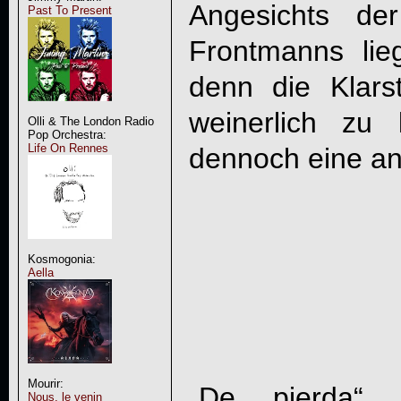
Angesichts de
Past To Present
Frontmanns lieg
denn die Klars
weinerlich zu 
Olli & The London Radio
Pop Orchestra:
Life On Rennes
dennoch eine 
Kosmogonia:
Aella
Mourir:
„De pierda“ f
Nous, le venin