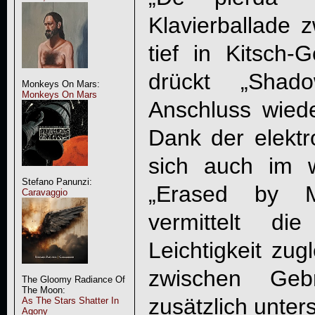
Klavierballade 
tief in Kitsch-
drückt „Sha
Monkeys On Mars:
Monkeys On Mars
Anschluss wiede
Dank der elektr
sich auch im w
Stefano Panunzi:
„Erased by Mi
Caravaggio
vermittelt d
Leichtigkeit zug
zwischen Geb
The Gloomy Radiance Of
The Moon:
zusätzlich unters
As The Stars Shatter In
Agony