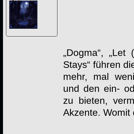
„Dogma“, „Let 
Stays“ führen di
mehr, mal weni
und den ein- o
zu bieten, ver
Akzente. Womit