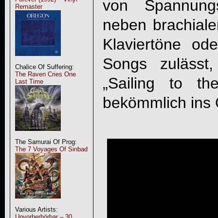
von Spannung
Remaster
neben brachiale
Klaviertöne ode
Songs zulässt
Chalice Of Suffering:
The Raven Cries One
„Sailing to t
Last Time
bekömmlich ins 
The Samurai Of Prog:
The 7 Voyages Of Sinbad
Various Artists:
Unvorherhörbar – 30