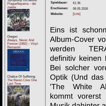
Symphony Orchestra:
Spieldauer:
61:36
PragueNayama – die
zweite
Erschienen:
08.05.2026
Website:
[
Link
]
Eins ist schon
Oregon:
Album-Cover vo
Always, Never, And
Forever (1992) – Vinyl-
werden
TER
Remaster
definitiv keinen
Bei solcher vor
Optik (Und das h
Chalice Of Suffering:
The Raven Cries One
Last Time
'The White A
kommt vorerst 
Musik dahinter a