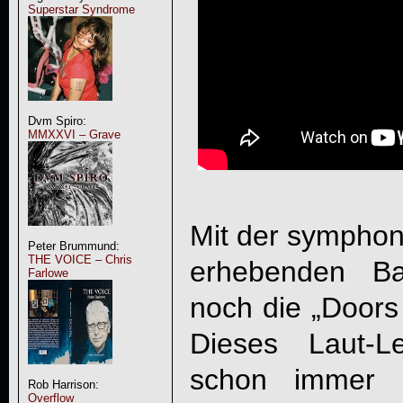
Superstar Syndrome
Dvm Spiro:
MMXXVI – Grave
Mit der symphon
Peter Brummund:
THE VOICE – Chris
erhebenden Ba
Farlowe
noch die „Doors 
Dieses Laut-Le
schon immer 
Rob Harrison:
Overflow