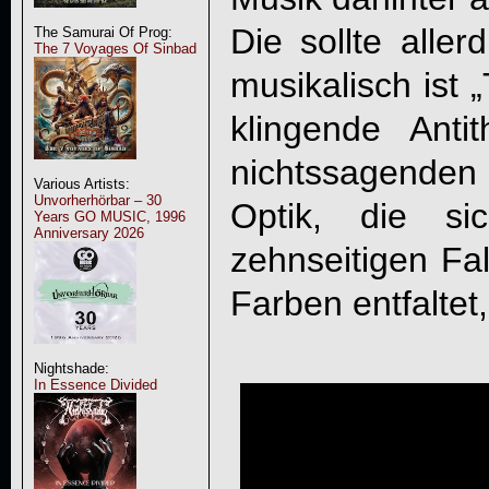
Die sollte alle
The Samurai Of Prog:
The 7 Voyages Of Sinbad
musikalisch ist „
klingende Ant
nichtssagenden
Various Artists:
Unvorherhörbar – 30
Optik, die s
Years GO MUSIC, 1996
Anniversary 2026
zehnseitigen Fal
Farben entfaltet
Nightshade:
In Essence Divided