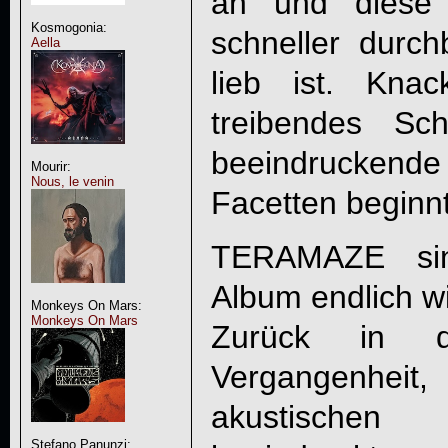
an und diese 
Kosmogonia:
schneller durc
Aella
lieb ist. Knack
treibendes Sch
beeindruckende
Mourir:
Nous, le venin
Facetten beginnt
TERAMAZE si
Album endlich w
Monkeys On Mars:
Monkeys On Mars
Zurück in de
Vergangenheit
akustischen 
Stefano Panunzi: