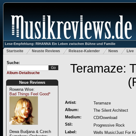
Lese-Empfehlung: RIHANNA Ein Leben zwischen Bühne und Familie
Startseite
Neuste Reviews
Release-Kalender
News
Live
Suche:
Teramaze: Th
Album-Detailsuche
(
Neue Reviews
Rowena Wise:
Bad Things Feel Good*
Artist:
Teramaze
Album:
The Silent Architect
Medium:
CD/Download
Stil:
Progressive Rock
Dewa Budjana & Czech
Label:
Wells Music/Just For K