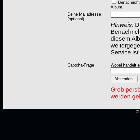
Benachricht
Album.
Deine Mailadresse
(optional)
Hinweis
: D
Benachric
diesem Albu
weitergegeb
Service ist
Captcha-Frage
Wobei handelt es
Grob pers
werden gel
© 