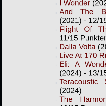
I Wonder
(202
And The Be
(2021) - 12/1
Flight Of 
11/15 Punkte
Dalla Volta
(2
Live At 170 R
Eli: A Wond
(2024) - 13/1
Teracoustic
(2024)
The Harmon