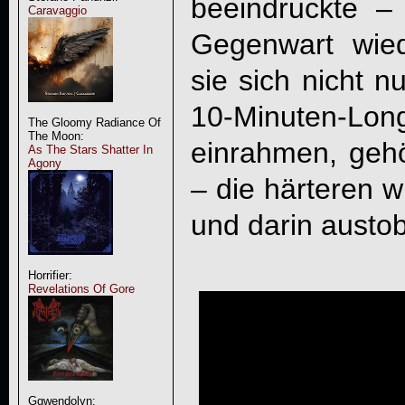
beeindruckte 
Caravaggio
Gegenwart wied
sie sich nicht n
10-Minuten-Lon
The Gloomy Radiance Of
The Moon:
einrahmen, gehör
As The Stars Shatter In
Agony
– die härteren w
und darin austo
Horrifier:
Revelations Of Gore
Ggwendolyn: