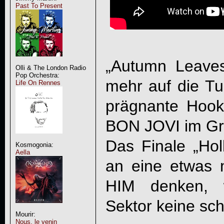
Past To Present
„Autumn Leaves
Olli & The London Radio
Pop Orchestra:
mehr auf die Tu
Life On Rennes
prägnante Hookl
BON JOVI im Gru
Das Finale „Hol
Kosmogonia:
Aella
an eine etwas 
HIM denken, 
Sektor keine sch
Mourir:
Nous, le venin