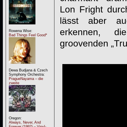
Lon Fright durc
lässt aber au
erkennen, d
Rowena Wise:
Bad Things Feel Good*
groovenden „Trus
Dewa Budjana & Czech
Symphony Orchestra:
PragueNayama – die
zweite
Oregon:
Always, Never, And
Forever (1992) – Vinyl-