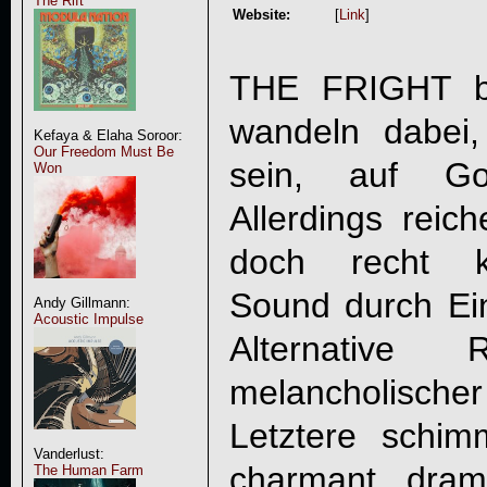
The Rift
Website:
[
Link
]
THE FRIGHT b
wandeln dabei,
Kefaya & Elaha Soroor:
Our Freedom Must Be
sein, auf Got
Won
Allerdings reich
doch recht k
Sound durch Ei
Andy Gillmann:
Acoustic Impulse
Alternativ
melancholischer
Letztere schi
Vanderlust:
charmant dram
The Human Farm