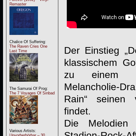
Remaster
Chalice Of Suffering:
The Raven Cries One
Der Einstieg „
D
Last Time
klassischem G
zu einem st
Melancholie-D
The Samurai Of Prog:
The 7 Voyages Of Sinbad
Rain“ seinen 
findet.
Die Melodien 
Various Artists:
Stadion-Rock
Unvorherhörbar – 30