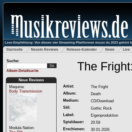
Lese-Empfehlung: Von diesen vier Streaming-Plattformen musst du 2023 gehört 
Startseite
Neuste Reviews
Release-Kalender
News
Live
Suche:
The Fright
Album-Detailsuche
Neue Reviews
Artist:
Maquina:
The Fright
Body Transmission
Album:
Death
Medium:
CD/Download
Stil:
Gothic Rock
Label:
Eigenproduktion
Spieldauer:
20:59
Modula Nation:
Erschienen:
30.01.2026