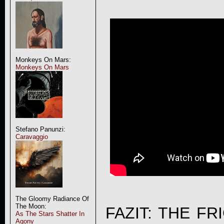
Monkeys On Mars:
Monkeys On Mars
Stefano Panunzi:
Caravaggio
The Gloomy Radiance Of
The Moon:
FAZIT:
THE FR
As The Stars Shatter In
Agony