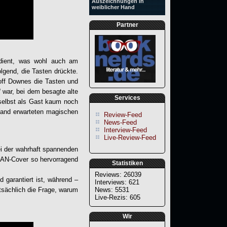
Auszeichnungen in
weiblicher Hand
Partner
edient, was wohl auch am
end, die Tasten drückte.
off Downes die Tasten und
 war, bei dem besagte alte
Services
 selbst als Gast kaum noch
Band erwarteten magischen
Review-Feed
News-Feed
Interview-Feed
Live-Review-Feed
ei der wahrhaft spannenden
EAN-Cover so hervorragend
Statistiken
Reviews: 26039
 garantiert ist, während –
Interviews: 621
tsächlich die Frage, warum
News: 5531
Live-Rezis: 605
Wir