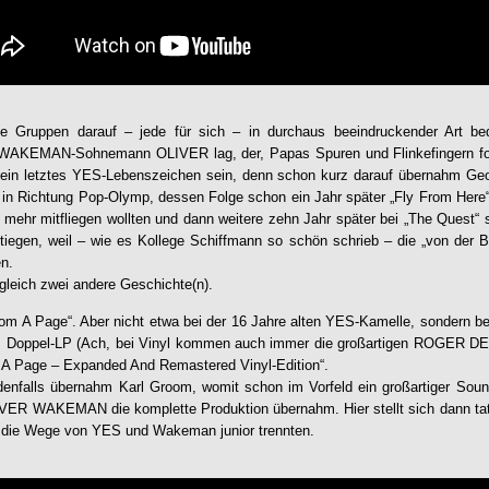
e Gruppen darauf – jede für sich – in durchaus beeindruckender Art b
WAKEMAN-Sohnemann OLIVER lag, der, Papas Spuren und Flinkefingern folg
 sein letztes YES-Lebenszeichen sein, denn schon kurz darauf übernahm Ge
in Richtung Pop-Olymp, dessen Folge schon ein Jahr später „Fly From Here“
t mehr mitfliegen wollten und dann weitere zehn Jahr später bei „The Quest“
iegen, weil – wie es Kollege Schiffmann so schön schrieb – die „von der 
n.
 gleich zwei andere Geschichte(n).
From A Page“. Aber nicht etwa bei der 16 Jahre alten YES-Kamelle, sondern b
ls Doppel-LP (Ach, bei Vinyl kommen auch immer die großartigen ROGER D
A Page – Expanded And Remastered Vinyl-Edition
“.
enfalls übernahm Karl Groom, womit schon im Vorfeld ein großartiger Sound
LIVER WAKEMAN die komplette Produktion übernahm. Hier stellt sich dann ta
f die Wege von YES und Wakeman junior trennten.