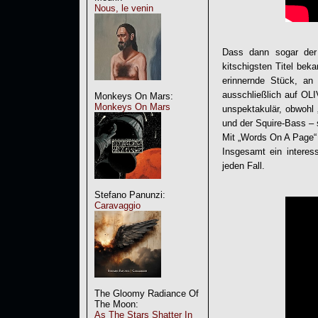
Nous, le venin
Dass dann sogar der
kitschigsten Titel bek
erinnernde Stück, an
ausschließlich auf O
Monkeys On Mars:
Monkeys On Mars
unspektakulär, obwohl
und der Squire-Bass – 
Mit „Words On A Page“ 
Insgesamt ein interes
jeden Fall.
Stefano Panunzi:
Caravaggio
The Gloomy Radiance Of
The Moon:
As The Stars Shatter In