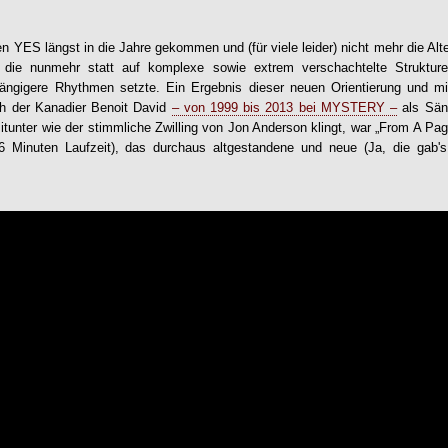
n YES längst in die Jahre gekommen und (für viele leider) nicht mehr die Alt
 die nunmehr statt auf komplexe sowie extrem verschachtelte Strukturen
ängigere Rhythmen setzte. Ein Ergebnis dieser neuen Orientierung und mi
ch der Kanadier Benoit David
– von 1999 bis 2013 bei MYSTERY –
als Sän
itunter wie der stimmliche Zwilling von Jon Anderson klingt, war „From A Pag
 Minuten Laufzeit), das durchaus altgestandene und neue (Ja, die gab's