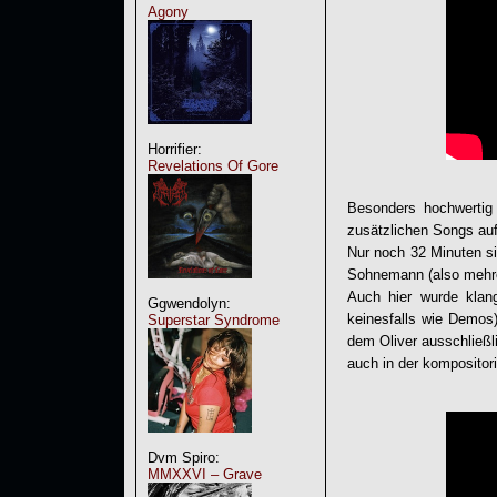
Agony
Horrifier:
Revelations Of Gore
Besonders hochwertig 
zusätzlichen Songs auf 
Nur noch 32 Minuten s
Sohnemann (also mehr
Auch hier wurde klan
Ggwendolyn:
keinesfalls wie Demos)
Superstar Syndrome
dem Oliver ausschließl
auch in der kompositor
Dvm Spiro:
MMXXVI – Grave