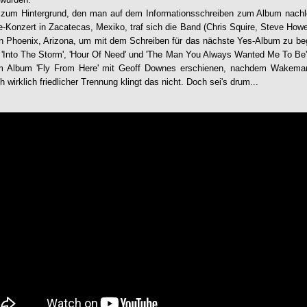
 zum Hintergrund, den man auf dem Informationsschreiben zum Album nachl
-Konzert in Zacatecas, Mexiko, traf sich die Band (Chris Squire, Steve Howe
n Phoenix, Arizona, um mit dem Schreiben für das nächste Yes-Album zu be
'Into The Storm', 'Hour Of Need' und 'The Man You Always Wanted Me To Be' 
dem Album 'Fly From Here' mit Geoff Downes erschienen, nachdem Wakem
 wirklich friedlicher Trennung klingt das nicht. Doch sei's drum...