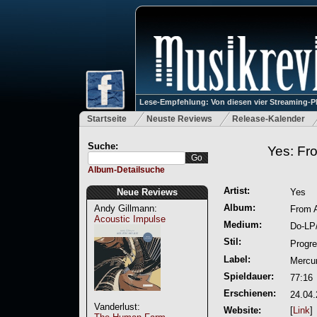
Lese-Empfehlung: Von diesen vier Streaming-P
Startseite
Neuste Reviews
Release-Kalender
Suche:
Yes: Fr
Album-Detailsuche
Artist:
Neue Reviews
Yes
Album:
Andy Gillmann:
From 
Acoustic Impulse
Medium:
Do-LP
Stil:
Progre
Label:
Mercur
Spieldauer:
77:16
Erschienen:
24.04
Vanderlust:
Website:
[
Link
]