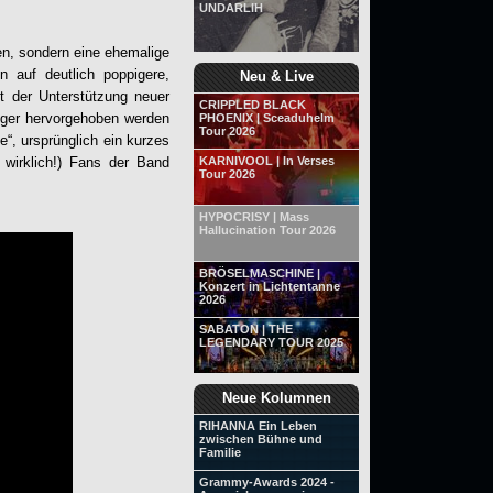
UNDARLIH
en, sondern eine ehemalige
 auf deutlich poppigere,
Neu & Live
t der Unterstützung neuer
CRIPPLED BLACK
ger hervorgehoben werden
PHOENIX | Sceaduhelm
Tour 2026
e“, ursprünglich ein kurzes
 wirklich!) Fans der Band
KARNIVOOL | In Verses
Tour 2026
HYPOCRISY | Mass
Hallucination Tour 2026
BRÖSELMASCHINE |
Konzert in Lichtentanne
2026
SABATON | THE
LEGENDARY TOUR 2025
Neue Kolumnen
RIHANNA Ein Leben
zwischen Bühne und
Familie
Grammy-Awards 2024 -