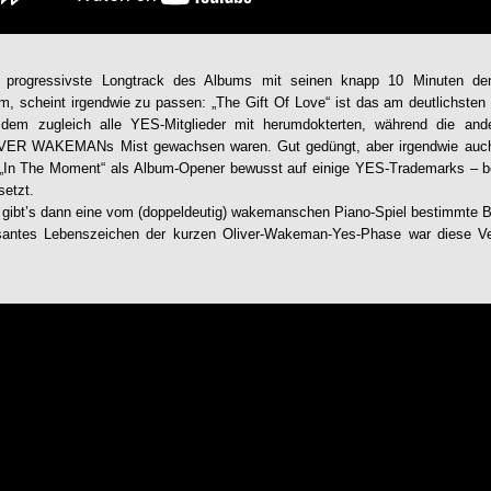
 progressivste Longtrack des Albums mit seinen knapp 10 Minuten den
am, scheint irgendwie zu passen: „The Gift Of Love“ ist das am deutlichste
 dem zugleich alle YES-Mitglieder mit herumdokterten, während die and
LIVER WAKEMANs Mist gewachsen waren. Gut gedüngt, aber irgendwie auch
 „In The Moment“ als Album-Opener bewusst auf einige YES-Trademarks – b
setzt.
gibt’s dann eine vom (doppeldeutig) wakemanschen Piano-Spiel bestimmte Ba
santes Lebenszeichen der kurzen Oliver-Wakeman-Yes-Phase war diese Ve