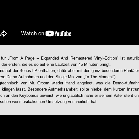
für „
From A Page – Expanded And Remastered Vinyl-Edition
“ ist natür
der ersten, die es so auf eine Laufzeit von 45 Minuten bringt.
ind auf der Bonus-LP enthalten, dafür aber mit den ganz besonderen Raritä
ere Demo-Aufnahmen und den Single-Mix von „To The Moment“).
gtechnisch von Mr. Groom wieder Hand angelegt, was die Demo-Aufnahm
 klingen lässt. Besondere Aufmerksamkeit sollte hierbei dem kurzen Instrume
ich an den Keyboards beweist, wie unglaublich nahe er seinem Vater steht u
ischen wie musikalischen Umsetzung verinnerlicht hat.