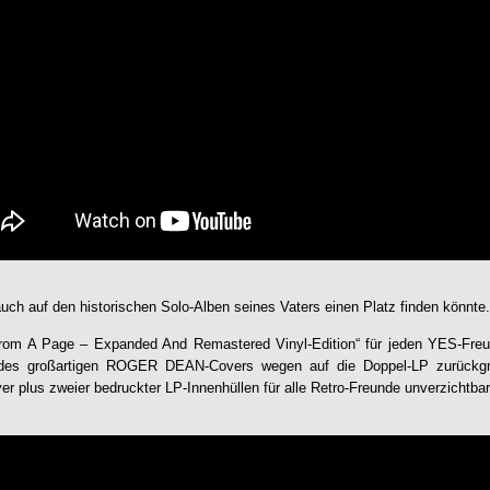
auch auf den historischen Solo-Alben seines Vaters einen Platz finden könnte.
rom A Page – Expanded And Remastered Vinyl-Edition
“ für jeden YES-Fre
des großartigen ROGER DEAN-Covers wegen auf die Doppel-LP zurückgrei
er plus zweier bedruckter LP-Innenhüllen für alle Retro-Freunde unverzichtba