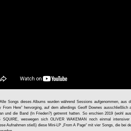
: Alle Songs dieses Albums wurden während Sessions aufgenommen, aus de
y From Here” hervorging, auf dem allerdings Geoff Downes ausschließlich 
und die Band (In Frieden?) getrennt hatten. So erschien 2019 (wohl au
S SQUIRE, weswegen sich OLIVER WAKEMAN noch einmal intensiver m
iese Aufnahmen stieß) diese Mini-LP „From A Page“ mit vier Songs, die bei 
 wurden.