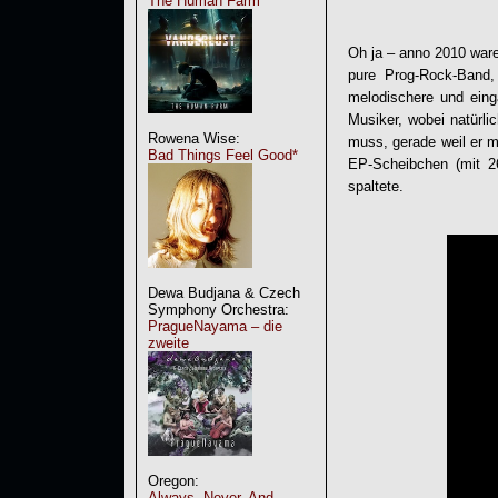
The Human Farm
Oh ja – anno 2010 ware
pure Prog-Rock-Band,
melodischere und eing
Musiker, wobei natürli
Rowena Wise:
muss, gerade weil er m
Bad Things Feel Good*
EP-Scheibchen (mit 26
spaltete.
Dewa Budjana & Czech
Symphony Orchestra:
PragueNayama – die
zweite
Oregon:
Always, Never, And