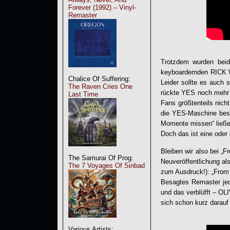
Forever (1992) – Vinyl-
Remaster
Trotzdem wurden beid
keyboardernden RICK 
Chalice Of Suffering:
Leider sollte es auch
The Raven Cries One
rückte YES noch mehr 
Last Time
Fans größtenteils nich
die YES-Maschine best
Momente missen“ ließe
Doch das ist eine oder
Bleiben wir also bei „
The Samurai Of Prog:
Neuveröffentlichung a
The 7 Voyages Of Sinbad
zum Ausdruck!): „
From 
Besagtes Remaster jed
und das verblüfft – O
sich schon kurz darau
Various Artists: