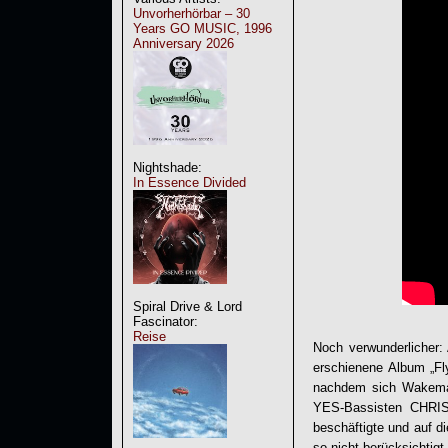
Unvorherhörbar – 30
Years GO MUSIC, 1996
Anniversary 2026
Nightshade:
In Essence Divided
Spiral Drive & Lord
Fascinator:
Reise
Noch verwunderlicher
erschienene Album „Fl
nachdem sich Wakeman 
YES-Bassisten CHRI
beschäftigte und auf d
so nicht berücksichtigt