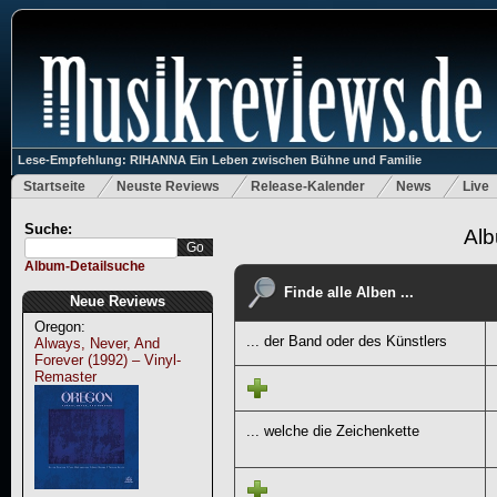
Lese-Empfehlung: RIHANNA Ein Leben zwischen Bühne und Familie
Startseite
Neuste Reviews
Release-Kalender
News
Live
Suche:
Alb
Album-Detailsuche
Finde alle Alben ...
Neue Reviews
Oregon:
... der Band oder des Künstlers
Always, Never, And
Forever (1992) – Vinyl-
Remaster
... welche die Zeichenkette