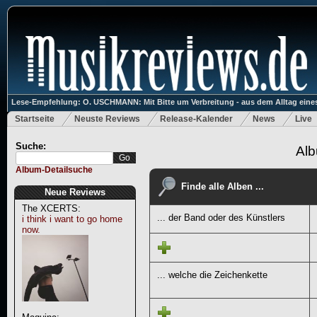
Lese-Empfehlung: O. USCHMANN: Mit Bitte um Verbreitung - aus dem Alltag eines
Startseite
Neuste Reviews
Release-Kalender
News
Live
Suche:
Alb
Album-Detailsuche
Finde alle Alben ...
Neue Reviews
The XCERTS:
... der Band oder des Künstlers
i think i want to go home
now.
... welche die Zeichenkette