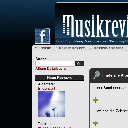
Lese-Empfehlung: Von diesen vier Streaming-P
Startseite
Neuste Reviews
Release-Kalender
Suche:
Album-Detailsuche
Finde alle Albe
Neue Reviews
Alcantara:
... der Band oder des
In Concert
... welche die Zeiche
Triple Lutz: