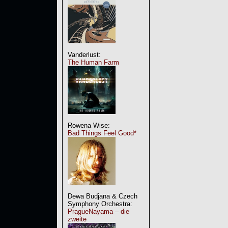
Vanderlust:
The Human Farm
Rowena Wise:
Bad Things Feel Good*
Dewa Budjana & Czech
Symphony Orchestra:
PragueNayama – die
zweite