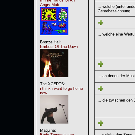
In The Hands Of An
Angry Mob
... welche (unter and
Genrebezeichnung
... welche eine Wert
Bronze Hall:
Embers Of The Dawn
... an denen der Musi
The XCERTS:
i think i want to go home
now.
... die zwischen den 
Maquina:
... welche den Song
Body Transmission