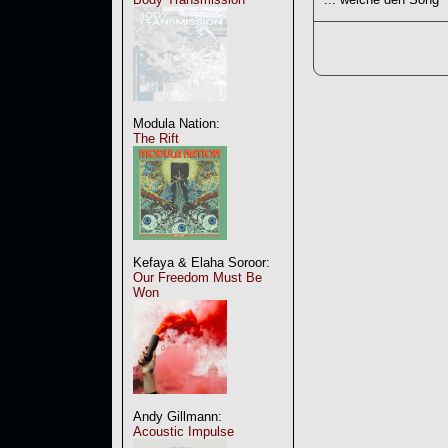
Modula Nation:
The Rift
Kefaya & Elaha Soroor:
Our Freedom Must Be
Won
Andy Gillmann:
Acoustic Impulse