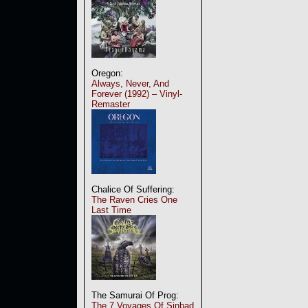
Oregon:
Always, Never, And
Forever (1992) – Vinyl-
Remaster
Chalice Of Suffering:
The Raven Cries One
Last Time
The Samurai Of Prog:
The 7 Voyages Of Sinbad