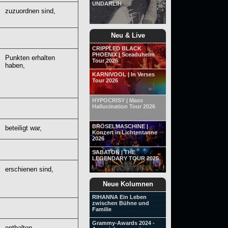
UNDARLIH
zuzuordnen sind,
Neu & Live
CRIPPLED BLACK
PHOENIX | Sceaduhelm
Punkten erhalten
Tour 2026
haben,
KARNIVOOL | In Verses
Tour 2026
HYPOCRISY | Mass
Hallucination Tour 2026
BRÖSELMASCHINE |
beteiligt war,
Konzert in Lichtentanne
2026
SABATON | THE
LEGENDARY TOUR 2025
erschienen sind,
Neue Kolumnen
RIHANNA Ein Leben
zwischen Bühne und
Familie
Grammy-Awards 2024 -
enthalten.