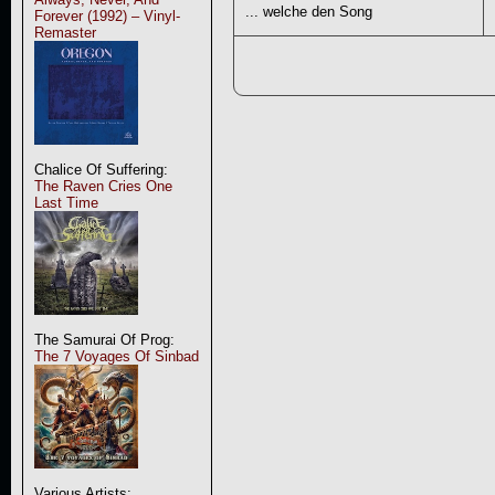
... welche den Song
Forever (1992) – Vinyl-
Remaster
Chalice Of Suffering:
The Raven Cries One
Last Time
The Samurai Of Prog:
The 7 Voyages Of Sinbad
Various Artists: