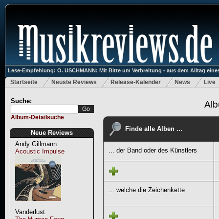
Lese-Empfehlung: O. USCHMANN: Mit Bitte um Verbreitung - aus dem Alltag eines
Startseite
Neuste Reviews
Release-Kalender
News
Live
Suche:
Alb
Album-Detailsuche
Finde alle Alben ...
Neue Reviews
Andy Gillmann:
... der Band oder des Künstlers
Acoustic Impulse
... welche die Zeichenkette
Vanderlust: