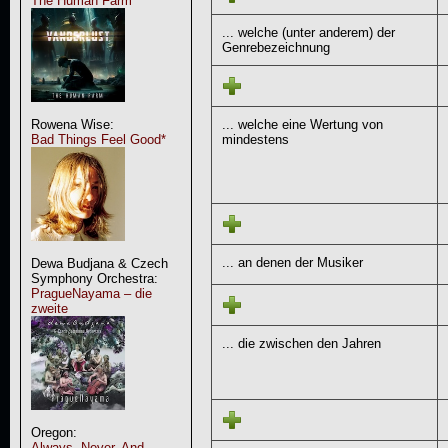
The Human Farm
... welche (unter anderem) der
Genrebezeichnung
... welche eine Wertung von
Rowena Wise:
mindestens
Bad Things Feel Good*
... an denen der Musiker
Dewa Budjana & Czech
Symphony Orchestra:
PragueNayama – die
zweite
... die zwischen den Jahren
Oregon:
Always, Never, And