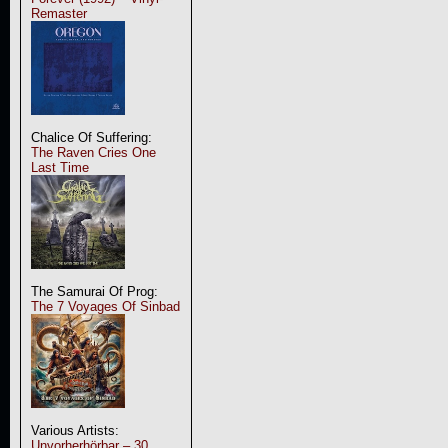
Remaster
Chalice Of Suffering:
The Raven Cries One
Last Time
The Samurai Of Prog:
The 7 Voyages Of Sinbad
Various Artists:
Unvorherhörbar – 30