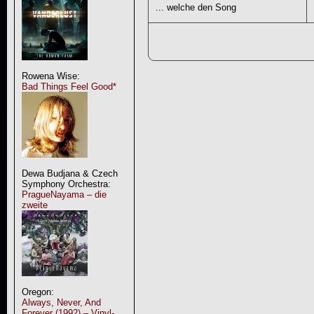
... welche den Song
Rowena Wise:
Bad Things Feel Good*
Dewa Budjana & Czech
Symphony Orchestra:
PragueNayama – die
zweite
Oregon:
Always, Never, And
Forever (1992) – Vinyl-