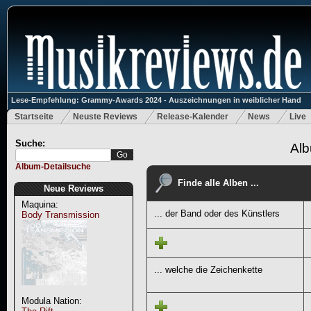
Lese-Empfehlung: Grammy-Awards 2024 - Auszeichnungen in weiblicher Hand
Startseite
Neuste Reviews
Release-Kalender
News
Live
Suche:
Alb
Album-Detailsuche
Finde alle Alben ...
Neue Reviews
Maquina:
... der Band oder des Künstlers
Body Transmission
... welche die Zeichenkette
Modula Nation: