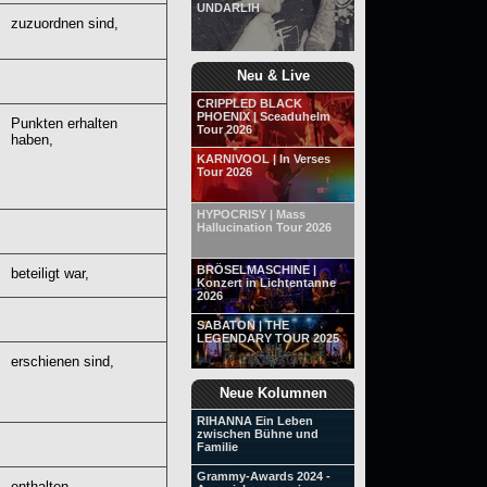
UNDARLIH
zuzuordnen sind,
Neu & Live
CRIPPLED BLACK
PHOENIX | Sceaduhelm
Punkten erhalten
Tour 2026
haben,
KARNIVOOL | In Verses
Tour 2026
HYPOCRISY | Mass
Hallucination Tour 2026
BRÖSELMASCHINE |
beteiligt war,
Konzert in Lichtentanne
2026
SABATON | THE
LEGENDARY TOUR 2025
erschienen sind,
Neue Kolumnen
RIHANNA Ein Leben
zwischen Bühne und
Familie
Grammy-Awards 2024 -
enthalten.