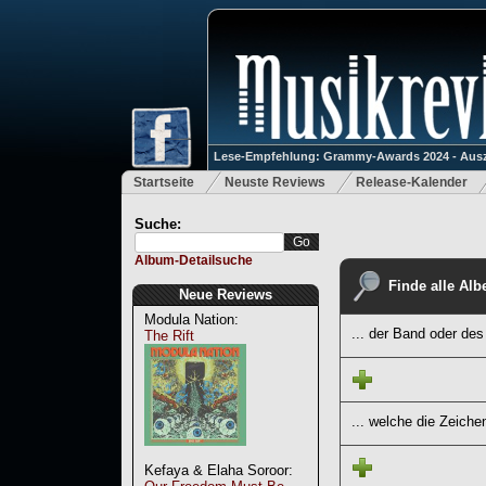
Lese-Empfehlung: Grammy-Awards 2024 - Ausz
Startseite
Neuste Reviews
Release-Kalender
Suche:
Album-Detailsuche
Finde alle Albe
Neue Reviews
Modula Nation:
... der Band oder des
The Rift
... welche die Zeiche
Kefaya & Elaha Soroor: