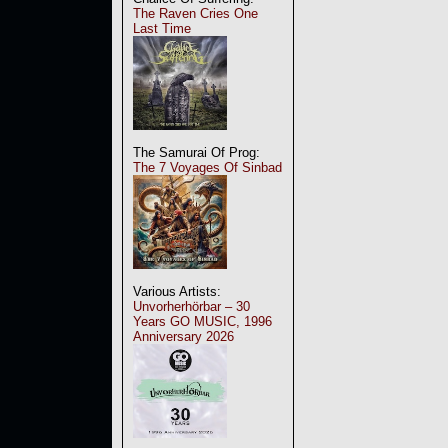
The Raven Cries One
Last Time
The Samurai Of Prog:
The 7 Voyages Of Sinbad
Various Artists:
Unvorherhörbar – 30
Years GO MUSIC, 1996
Anniversary 2026