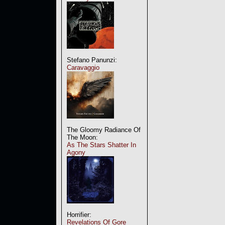
Stefano Panunzi:
Caravaggio
The Gloomy Radiance Of
The Moon:
As The Stars Shatter In
Agony
Horrifier:
Revelations Of Gore