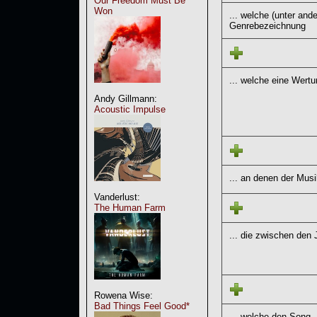
Our Freedom Must Be
Won
... welche (unter and
Genrebezeichnung
... welche eine Wert
Andy Gillmann:
Acoustic Impulse
... an denen der Musi
Vanderlust:
The Human Farm
... die zwischen den 
Rowena Wise:
Bad Things Feel Good*
... welche den Song