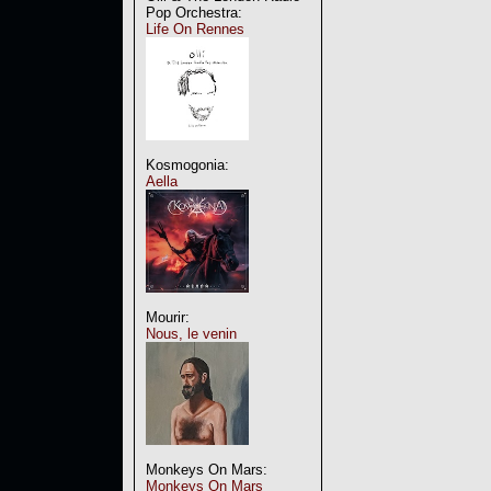
Pop Orchestra:
Life On Rennes
Kosmogonia:
Aella
Mourir:
Nous, le venin
Monkeys On Mars:
Monkeys On Mars