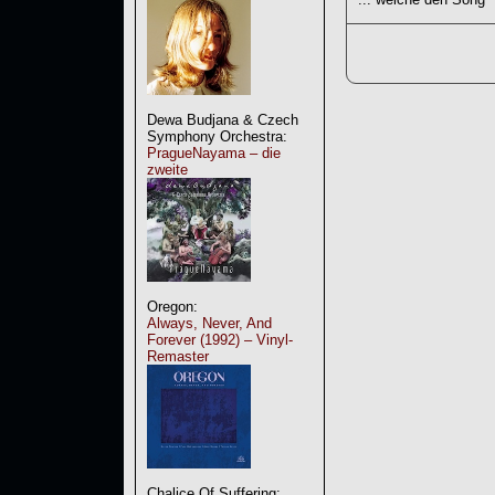
Dewa Budjana & Czech
Symphony Orchestra:
PragueNayama – die
zweite
Oregon:
Always, Never, And
Forever (1992) – Vinyl-
Remaster
Chalice Of Suffering: