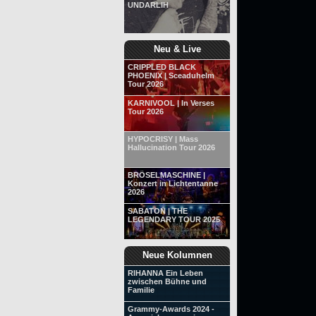
UNDARLIH
Neu & Live
CRIPPLED BLACK
PHOENIX | Sceaduhelm
Tour 2026
KARNIVOOL | In Verses
Tour 2026
HYPOCRISY | Mass
Hallucination Tour 2026
BRÖSELMASCHINE |
Konzert in Lichtentanne
2026
SABATON | THE
LEGENDARY TOUR 2025
Neue Kolumnen
RIHANNA Ein Leben
zwischen Bühne und
Familie
Grammy-Awards 2024 -