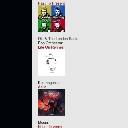
Past To Present
Olli & The London Radio
Pop Orchestra:
Life On Rennes
Kosmogonia:
Aella
Mourir:
Nous, le venin