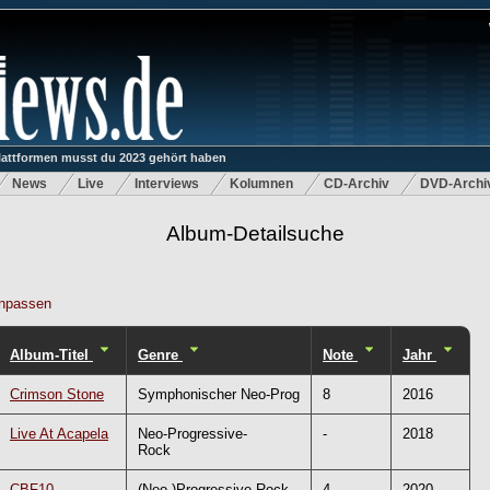
lattformen musst du 2023 gehört haben
News
Live
Interviews
Kolumnen
CD-Archiv
DVD-Archi
Album-Detailsuche
npassen
Album-Titel
Genre
Note
Jahr
Crimson Stone
Symphonischer Neo-Prog
8
2016
Live At Acapela
Neo-Progressive-
-
2018
Rock
CBF10
(Neo-)Progressive Rock
4
2020