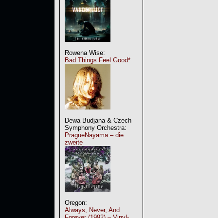
Rowena Wise:
Bad Things Feel Good*
Dewa Budjana & Czech
Symphony Orchestra:
PragueNayama – die
zweite
Oregon:
Always, Never, And
Forever (1992) – Vinyl-