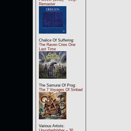
Remaster
Chalice Of Suffering:
The Raven Cries One
Last Time
The Samurai Of Prog:
The 7 Voyages Of Sinbad
Various Artists:
Unvorherhörbar – 30