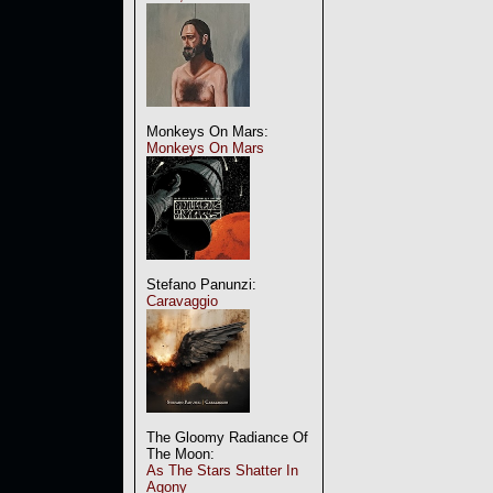
Monkeys On Mars:
Monkeys On Mars
Stefano Panunzi:
Caravaggio
The Gloomy Radiance Of
The Moon:
As The Stars Shatter In
Agony