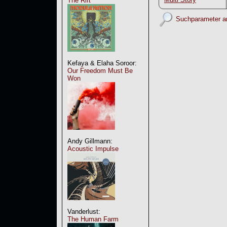
The Rift
Suchparameter a
Kefaya & Elaha Soroor:
Our Freedom Must Be
Won
Andy Gillmann:
Acoustic Impulse
Vanderlust:
The Human Farm