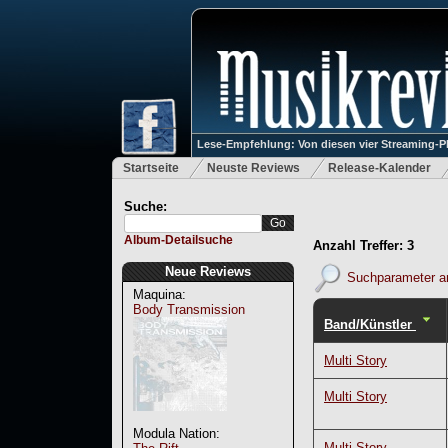
Lese-Empfehlung: Von diesen vier Streaming-P
Startseite
Neuste Reviews
Release-Kalender
Suche:
Album-Detailsuche
Anzahl Treffer: 3
Neue Reviews
Suchparameter a
Maquina:
Body Transmission
Band/Künstler
Multi Story
Multi Story
Modula Nation:
Multi Story