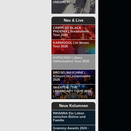
UNDARLIH
Neu & Live
CRIPPLED BLACK
PHOENIX | Sceaduhelm
Tour 2026
KARNIVOOL | In Verses
Tour 2026
HYPOCRISY | Mass
Hallucination Tour 2026
BRÖSELMASCHINE |
Konzert in Lichtentanne
2026
SABATON | THE
LEGENDARY TOUR 2025
Neue Kolumnen
RIHANNA Ein Leben
zwischen Bühne und
Familie
Grammy-Awards 2024 -