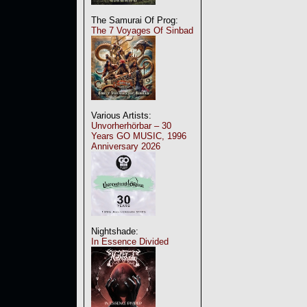
The Samurai Of Prog:
The 7 Voyages Of Sinbad
Various Artists:
Unvorherhörbar – 30
Years GO MUSIC, 1996
Anniversary 2026
Nightshade:
In Essence Divided