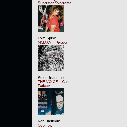
Superstar Syndrome
Dvm Spiro:
MMXXVI – Grave
Peter Brummund:
THE VOICE – Chris
Farlowe
Rob Harrison:
Overflow