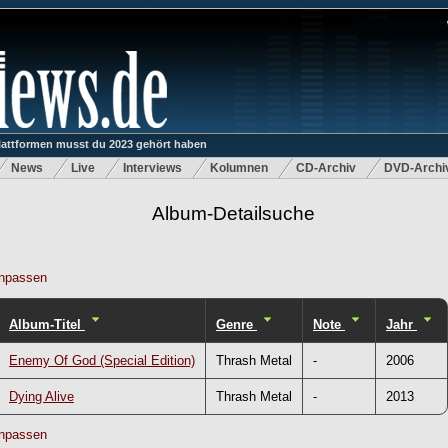
lattformen musst du 2023 gehört haben
News
Live
Interviews
Kolumnen
CD-Archiv
DVD-Archi
Album-Detailsuche
npassen
Album-Titel
Genre
Note
Jahr
Enemy Of God (Special Edition)
Thrash Metal
-
2006
Dying Alive
Thrash Metal
-
2013
npassen