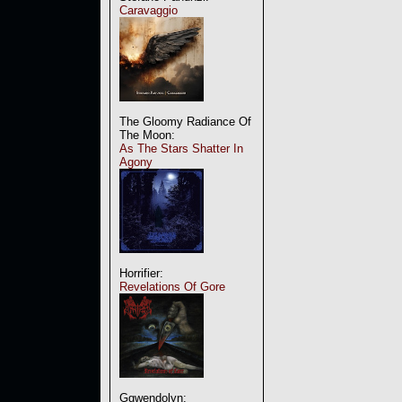
Caravaggio
The Gloomy Radiance Of
The Moon:
As The Stars Shatter In
Agony
Horrifier:
Revelations Of Gore
Ggwendolyn: