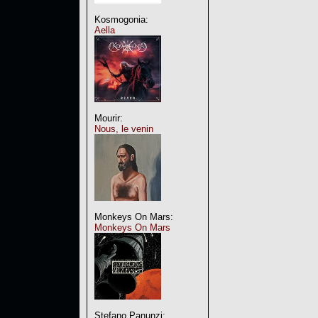
Kosmogonia:
Aella
Mourir:
Nous, le venin
Monkeys On Mars:
Monkeys On Mars
Stefano Panunzi: