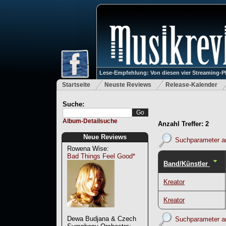
Lese-Empfehlung: Von diesen vier Streaming-P
Startseite
Neuste Reviews
Release-Kalender
Suche:
Album-Detailsuche
Anzahl Treffer: 2
Neue Reviews
Suchparameter a
Rowena Wise:
Bad Things Feel Good*
Band/Künstler
Kreator
Kreator
Dewa Budjana & Czech
Suchparameter a