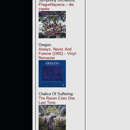
Symphony Orchestra:
PragueNayama – die
zweite
Oregon:
Always, Never, And
Forever (1992) – Vinyl-
Remaster
Chalice Of Suffering:
The Raven Cries One
Last Time