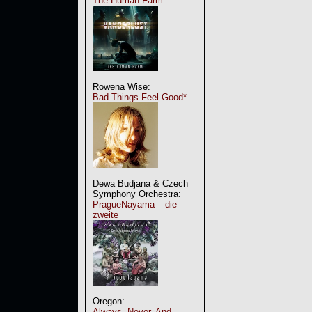
The Human Farm
Rowena Wise:
Bad Things Feel Good*
Dewa Budjana & Czech
Symphony Orchestra:
PragueNayama – die
zweite
Oregon:
Always, Never, And