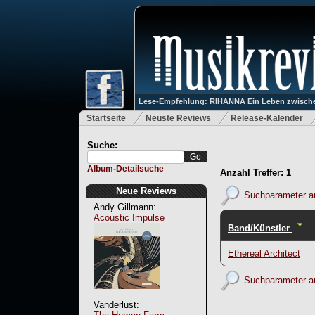
Lese-Empfehlung: RIHANNA Ein Leben zwische
Startseite
Neuste Reviews
Release-Kalender
Suche:
Album-Detailsuche
Anzahl Treffer: 1
Neue Reviews
Suchparameter a
Andy Gillmann:
Acoustic Impulse
Band/Künstler
Ethereal Architect
Suchparameter a
Vanderlust: