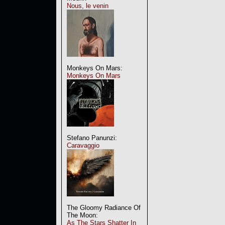
Nous, le venin
Monkeys On Mars:
Monkeys On Mars
Stefano Panunzi:
Caravaggio
The Gloomy Radiance Of
The Moon:
As The Stars Shatter In