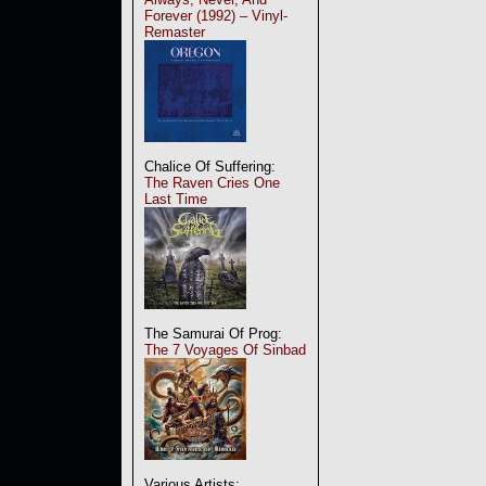
Forever (1992) – Vinyl-
Remaster
Chalice Of Suffering:
The Raven Cries One
Last Time
The Samurai Of Prog:
The 7 Voyages Of Sinbad
Various Artists: