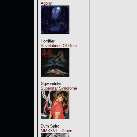
Agony
Horrifier:
Revelations Of Gore
Ggwendolyn:
Superstar Syndrome
Dvm Spiro:
MMXXVI – Grave