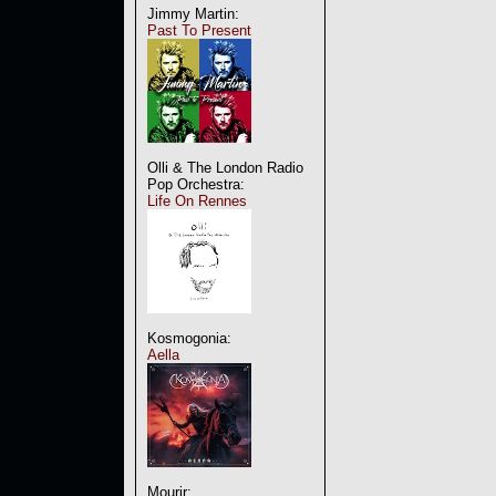
Jimmy Martin:
Past To Present
Olli & The London Radio
Pop Orchestra:
Life On Rennes
Kosmogonia:
Aella
Mourir: