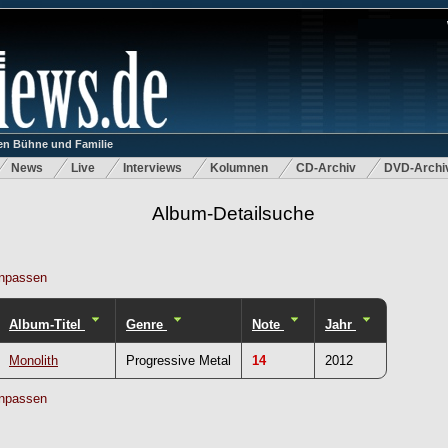
n Bühne und Familie
News
Live
Interviews
Kolumnen
CD-Archiv
DVD-Archi
Album-Detailsuche
npassen
Album-Titel
Genre
Note
Jahr
Monolith
Progressive Metal
14
2012
npassen