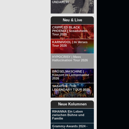
UNDARLIH
Neu & Live
CRIPPLED BLACK
PHOENIX | Sceaduhelm
Tour 2026
KARNIVOOL | In Verses
Tour 2026
HYPOCRISY | Mass
Hallucination Tour 2026
BRÖSELMASCHINE |
Konzert in Lichtentanne
2026
SABATON | THE
LEGENDARY TOUR 2025
Neue Kolumnen
RIHANNA Ein Leben
zwischen Bühne und
Familie
Grammy-Awards 2024 -