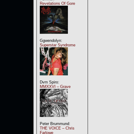
Revelations Of Gore
Ggwendolyn:
Superstar Syndrome
Dvm Spiro:
MMXXVI – Grave
Peter Brummund:
THE VOICE – Chris
Farlowe