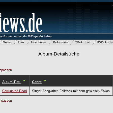
lattformen musst du 2023 gehört haben
News
Live
Interviews
Kolumnen
CD-Archiv
DVD-Archi
Album-Detailsuche
npassen
Album-Titel
Genre
Corrugated Road
Singer-Songwriter, Folkrock mit dem gewissen Etwas
npassen