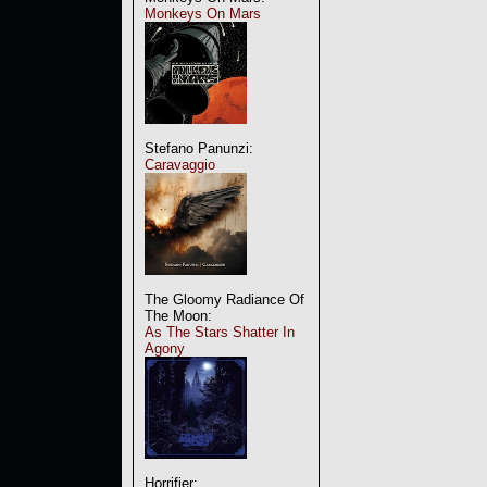
Monkeys On Mars
Stefano Panunzi:
Caravaggio
The Gloomy Radiance Of
The Moon:
As The Stars Shatter In
Agony
Horrifier: