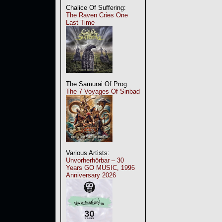
Chalice Of Suffering:
The Raven Cries One
Last Time
The Samurai Of Prog:
The 7 Voyages Of Sinbad
Various Artists:
Unvorherhörbar – 30
Years GO MUSIC, 1996
Anniversary 2026