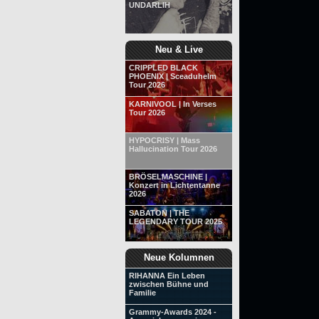
UNDARLIH
Neu & Live
CRIPPLED BLACK
PHOENIX | Sceaduhelm
Tour 2026
KARNIVOOL | In Verses
Tour 2026
HYPOCRISY | Mass
Hallucination Tour 2026
BRÖSELMASCHINE |
Konzert in Lichtentanne
2026
SABATON | THE
LEGENDARY TOUR 2025
Neue Kolumnen
RIHANNA Ein Leben
zwischen Bühne und
Familie
Grammy-Awards 2024 -