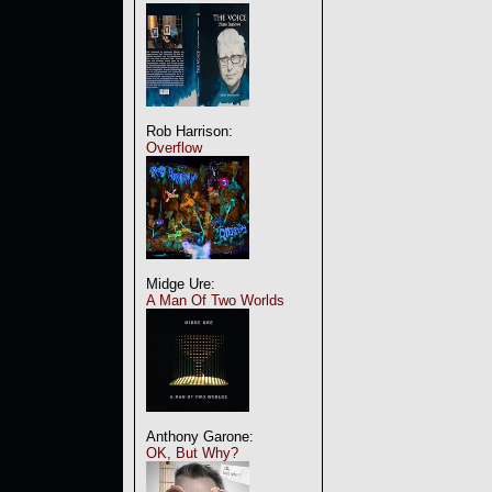
Rob Harrison:
Overflow
Midge Ure:
A Man Of Two Worlds
Anthony Garone:
OK, But Why?