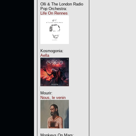
Olli & The London Radio
Pop Orchestra:
Life On Rennes
Kosmogonia:
Aella
Mourir:
Nous, le venin
Monkeys On Mars: