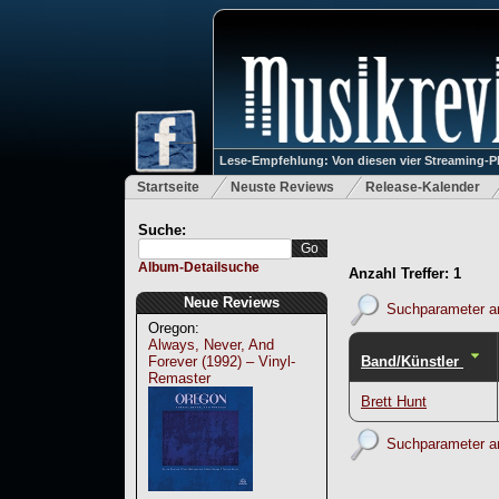
Lese-Empfehlung: Von diesen vier Streaming-P
Startseite
Neuste Reviews
Release-Kalender
Suche:
Album-Detailsuche
Anzahl Treffer: 1
Neue Reviews
Suchparameter a
Oregon:
Always, Never, And
Band/Künstler
Forever (1992) – Vinyl-
Remaster
Brett Hunt
Suchparameter a