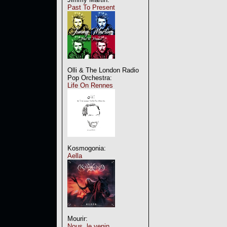
Past To Present
Olli & The London Radio
Pop Orchestra:
Life On Rennes
Kosmogonia:
Aella
Mourir:
Nous, le venin