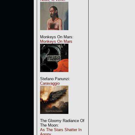
Monkeys On Mars:
Monkeys On Mars
Stefano Panunzi:
Caravaggio
The Gloomy Radiance Of
The Moon:
As The Stars Shatter In
Agony