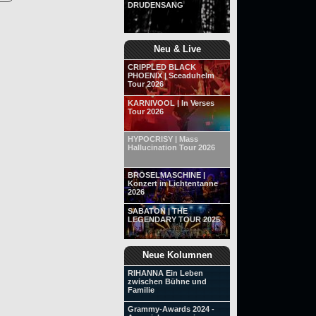
DRUDENSANG
Neu & Live
CRIPPLED BLACK
PHOENIX | Sceaduhelm
Tour 2026
KARNIVOOL | In Verses
Tour 2026
HYPOCRISY | Mass
Hallucination Tour 2026
BRÖSELMASCHINE |
Konzert in Lichtentanne
2026
SABATON | THE
LEGENDARY TOUR 2025
Neue Kolumnen
RIHANNA Ein Leben
zwischen Bühne und
Familie
Grammy-Awards 2024 -