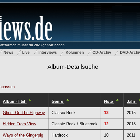
lattformen musst du 2023 gehört haben
News
Live
Interviews
Kolumnen
CD-Archiv
DVD-Archi
Album-Detailsuche
npassen
Album-Titel
Genre
Note
Jahr
Ghost On The Highway
Classic Rock
13
2015
Hidden From View
Classic Rock / Bluesrock
12
2013
Ways of the Gingerpig
Hardrock
10
2011