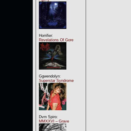
Horrifier:
Revelations Of Gore
Ggwendolyn:
Superstar Syndrome
Dvm Spiro:
MMXXVI – Grave