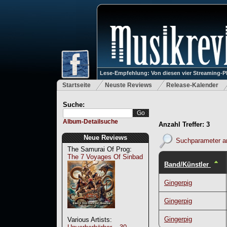
Lese-Empfehlung: Von diesen vier Streaming-P
Startseite
Neuste Reviews
Release-Kalender
Suche:
Album-Detailsuche
Anzahl Treffer: 3
Neue Reviews
Suchparameter a
The Samurai Of Prog:
The 7 Voyages Of Sinbad
Band/Künstler
Gingerpig
Gingerpig
Gingerpig
Various Artists: