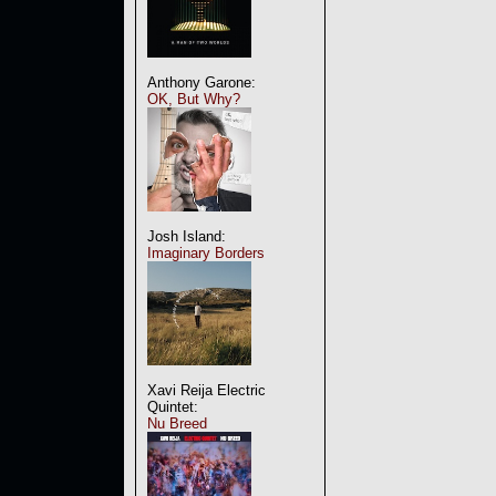
Anthony Garone:
OK, But Why?
Josh Island:
Imaginary Borders
Xavi Reija Electric
Quintet:
Nu Breed