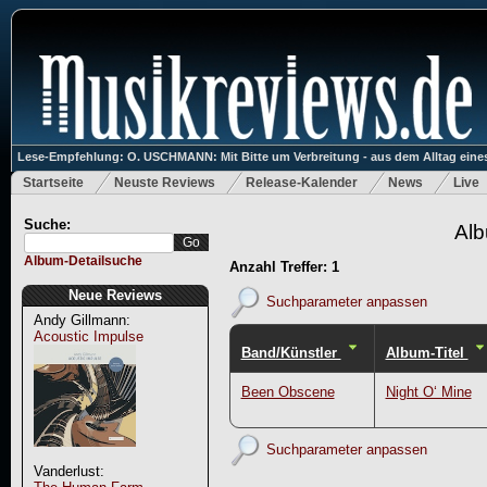
Lese-Empfehlung: O. USCHMANN: Mit Bitte um Verbreitung - aus dem Alltag eines
Startseite
Neuste Reviews
Release-Kalender
News
Live
Suche:
Alb
Album-Detailsuche
Anzahl Treffer: 1
Neue Reviews
Suchparameter anpassen
Andy Gillmann:
Acoustic Impulse
Band/Künstler
Album-Titel
Been Obscene
Night O‘ Mine
Suchparameter anpassen
Vanderlust: