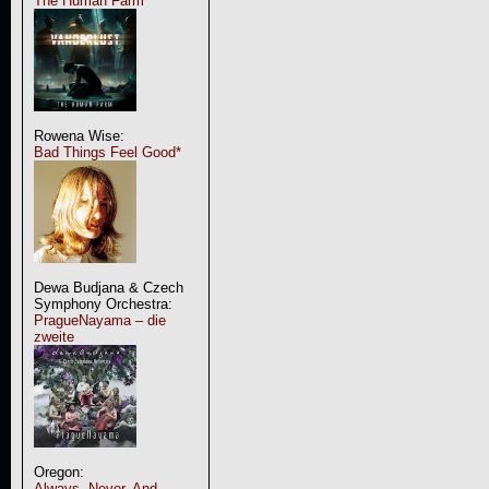
The Human Farm
Rowena Wise:
Bad Things Feel Good*
Dewa Budjana & Czech
Symphony Orchestra:
PragueNayama – die
zweite
Oregon:
Always, Never, And