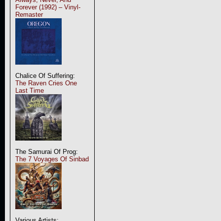
Forever (1992) – Vinyl-
Remaster
Chalice Of Suffering:
The Raven Cries One
Last Time
The Samurai Of Prog:
The 7 Voyages Of Sinbad
Various Artists: