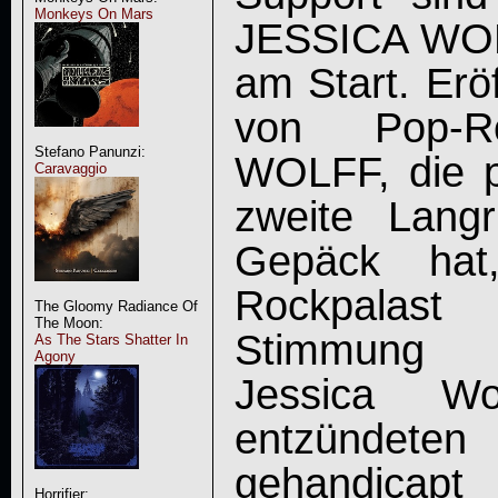
Monkeys On Mars
JESSICA WO
am Start. Erö
von Pop-R
Stefano Panunzi:
WOLFF, die p
Caravaggio
zweite Langr
Gepäck hat
Rockpalast
The Gloomy Radiance Of
The Moon:
Stimmung 
As The Stars Shatter In
Agony
Jessica Wo
entzündet
gehandicapt 
Horrifier: