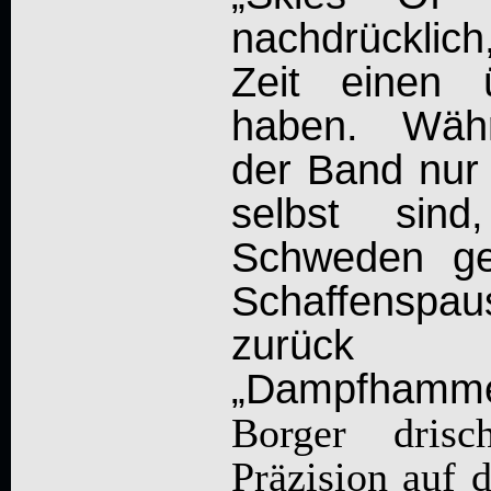
nachdrücklic
Zeit einen 
haben. Währ
der Band nur 
selbst sin
Schweden ges
Schaffenspau
zurück
„Dampfham
Borger drisc
Präzision auf d