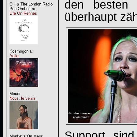
den besten 
Olli & The London Radio
Pop Orchestra:
überhaupt zäh
Life On Rennes
Kosmogonia:
Aella
Mourir:
Nous, le venin
Support sin
Monkeys On Mars: