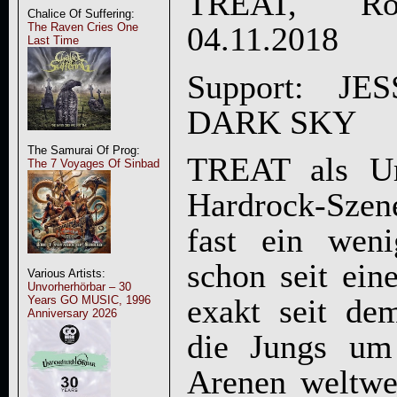
TREAT, Roc
Chalice Of Suffering:
The Raven Cries One
04.11.2018
Last Time
Support: J
DARK SKY
The Samurai Of Prog:
TREAT als Ur
The 7 Voyages Of Sinbad
Hardrock-Szen
fast ein weni
schon seit ein
Various Artists:
Unvorherhörbar – 30
exakt seit de
Years GO MUSIC, 1996
Anniversary 2026
die Jungs um
Arenen weltwe