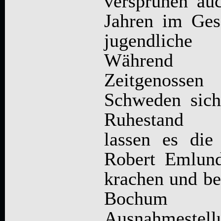
versprühen au
Jahren im Ges
jugendliche
Während 
Zeitgenos
Schweden sic
Ruhestand b
lassen es di
Robert Emlund
krachen und b
Bochum 
Ausnahmestel