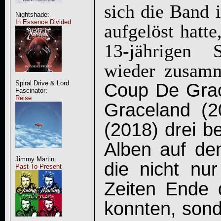
sich die Band 
Nightshade:
In Essence Divided
aufgelöst hatt
13-jährigen 
wieder zusamm
Coup De Grac
Spiral Drive & Lord
Fascinator:
Reise
Graceland (
(2018) drei b
Alben auf d
Jimmy Martin:
die nicht nur
Past To Present
Zeiten Ende 
konnten, sond