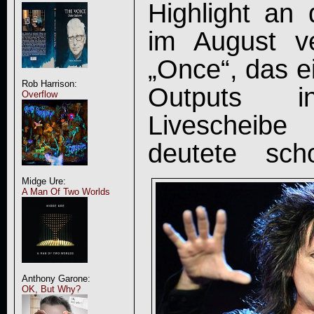
Highlight an
im August ve
„Once“, das e
Rob Harrison:
Outputs 
Overflow
Livescheibe
deutete s
Midge Ure:
A Man Of Two Worlds
Anthony Garone:
OK, But Why?