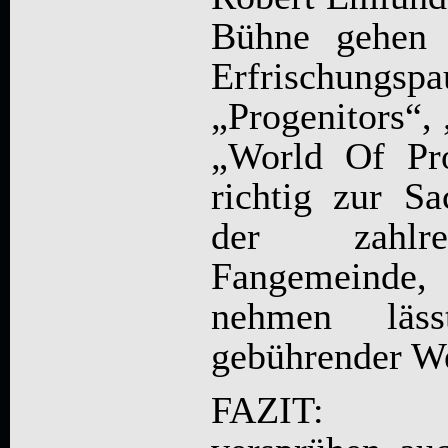
Bühne gehen 
Erfrischung
„Progenitors“,
„World Of Pr
richtig zur S
der zahlre
Fangemeinde,
nehmen läs
gebührender We
FAZIT: 