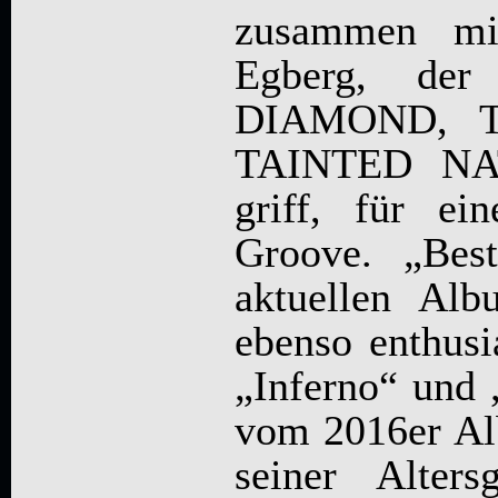
zusammen mi
Egberg, de
DIAMOND, 
TAINTED NAT
griff, für ei
Groove. „Be
aktuellen Al
ebenso enthusi
„Inferno“ und
vom 2016er Al
seiner Alters