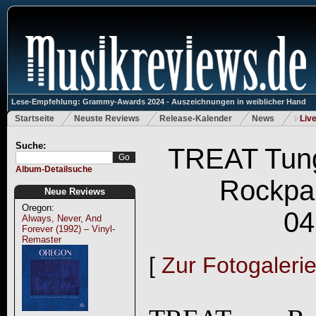
Lese-Empfehlung: Grammy-Awards 2024 - Auszeichnungen in weiblicher Hand
Startseite
Neuste Reviews
Release-Kalender
News
Liv
Suche:
TREAT Tung
Album-Detailsuche
Rockpa
Neue Reviews
Oregon:
04
Always, Never, And
Forever (1992) – Vinyl-
Remaster
[
Zur Fotogaleri