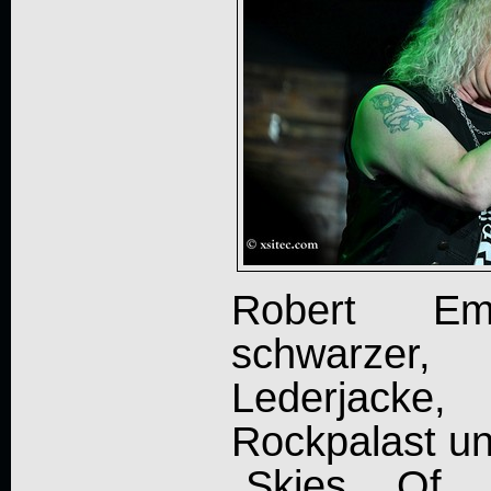
Robert Em
schwarzer, 
Lederjacke
Rockpalast u
„Skies Of M