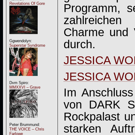
Revelations Of Gore
Programm, s
zahlreiche
Charme und V
durch.
Ggwendolyn:
Superstar Syndrome
JESSICA WO
JESSICA WOL
Dvm Spiro:
MMXXVI – Grave
Im Anschluss
von DARK S
Rockpalast u
starken Auft
Peter Brummund:
THE VOICE – Chris
Farlowe