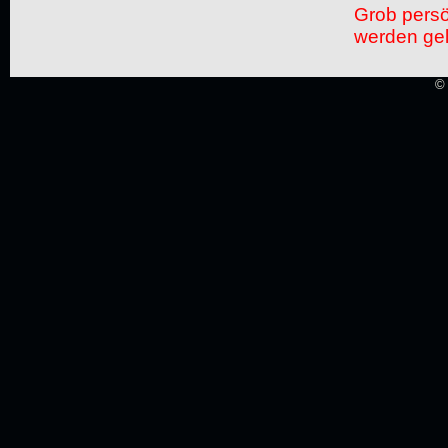
Grob pers
werden gel
© 