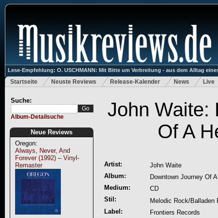
Lese-Empfehlung: O. USCHMANN: Mit Bitte um Verbreitung - aus dem Alltag eines
Startseite
Neuste Reviews
Release-Kalender
News
Live
Suche:
John Waite:
Album-Detailsuche
Of A H
Neue Reviews
Oregon:
Always, Never, And
Forever (1992) – Vinyl-
Artist:
Remaster
John Waite
Album:
Downtown Journey Of A
Medium:
CD
Stil:
Melodic Rock/Balladen
Label:
Frontiers Records