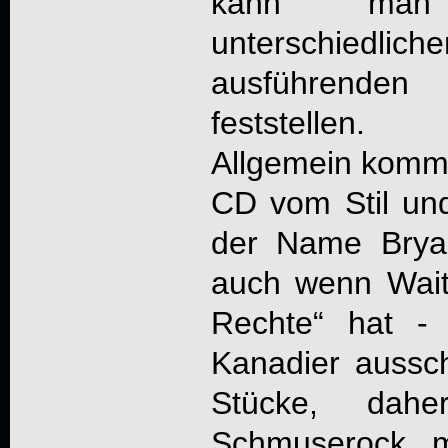
kann man 
unterschied
ausführenden
feststellen.
Allgemein kommt
CD vom Stil und
der Name Brya
auch wenn Waite 
Rechte“ hat -
Kanadier aussch
Stücke, dah
Schmuserock m