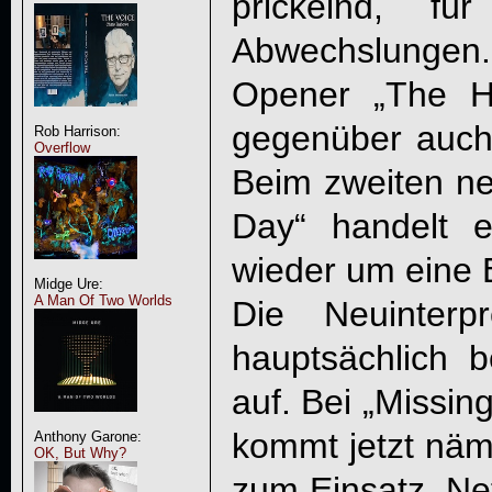
prickelnd, f
Abwechslungen. 
Opener „The 
gegenüber auch
Rob Harrison:
Overflow
Beim zweiten ne
Day“ handelt 
wieder um eine 
Midge Ure:
A Man Of Two Worlds
Die Neuinterpre
hauptsächlich 
auf. Bei „Missing
kommt jetzt näm
Anthony Garone:
OK, But Why?
zum Einsatz. Net