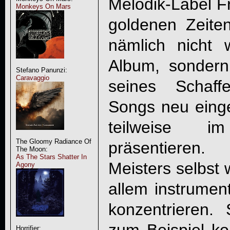
Melodik-Label Fr
Monkeys On Mars
goldenen Zeiten
nämlich nicht 
Album, sondern
Stefano Panunzi:
Caravaggio
seines Schaff
Songs neu einge
teilweise 
The Gloomy Radiance Of
präsentieren
The Moon:
As The Stars Shatter In
Meisters selbst w
Agony
allem instrumen
konzentrieren
Horrifier: