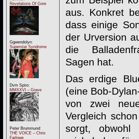
zum Beispiel k
Revelations Of Gore
aus. Konkret b
dass einige Son
der Urversion au
Ggwendolyn:
die Balladenf
Superstar Syndrome
Sagen hat.
Das erdige Blu
Dvm Spiro:
(eine Bob-Dylan
MMXXVI – Grave
von zwei neue
Vergleich schon
sorgt, obwohl 
Peter Brummund:
THE VOICE – Chris
Farlowe