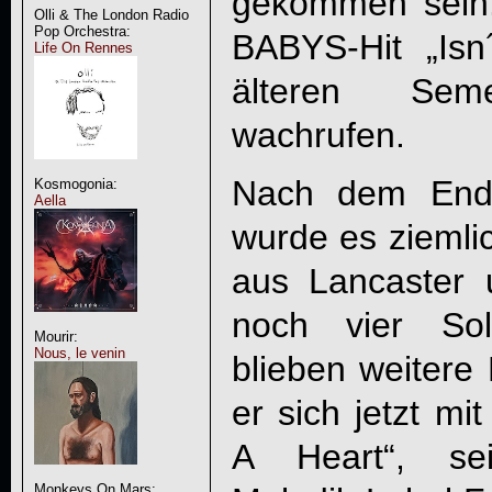
gekommen sein
Olli & The London Radio
Pop Orchestra:
BABYS-Hit „Isn
Life On Rennes
älteren Seme
wachrufen.
Nach dem En
Kosmogonia:
Aella
wurde es ziemli
aus Lancaster
noch vier Solo
Mourir:
Nous, le venin
blieben weitere 
er sich jetzt mit
A Heart
“, se
Monkeys On Mars: