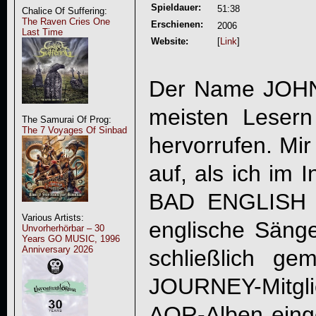
Spieldauer:
51:38
Chalice Of Suffering:
The Raven Cries One
Erschienen:
2006
Last Time
Website:
[
Link
]
Der Name
JOH
meisten Lesern
The Samurai Of Prog:
The 7 Voyages Of Sinbad
hervorrufen. Mir
auf, als ich im
BAD ENGLISH g
Various Artists:
englische Säng
Unvorherhörbar – 30
Years GO MUSIC, 1996
Anniversary 2026
schließlich g
JOURNEY-Mitgli
AOR-Alben einge