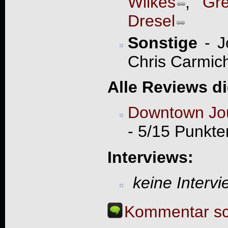
Wilkes
,
Gr
Dresel
Sonstige
- J
Chris Carmicha
Alle Reviews d
Downtown Jou
- 5/15 Punkte
Interviews:
keine Interv
Kommentar sc