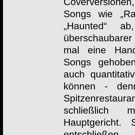
Coverversione
Songs wie „Ra
„Haunted“ ab
überschaubarer 
mal eine Handv
Songs gehoben
auch quantita
können - de
Spitzenrestau
schließlich 
Hauptgericht.
entschließe