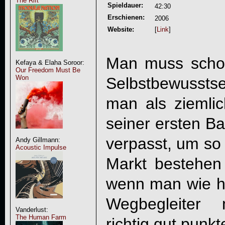
The Rift
Spieldauer:
42:30
Erschienen:
2006
Website:
[
Link
]
Man muss schon
Kefaya & Elaha Soroor:
Our Freedom Must Be
Won
Selbstbewusst
man als ziemli
seiner ersten 
verpasst, um so 
Andy Gillmann:
Acoustic Impulse
Markt bestehen 
wenn man wie hie
Wegbegleiter 
Vanderlust:
The Human Farm
richtig gut punk