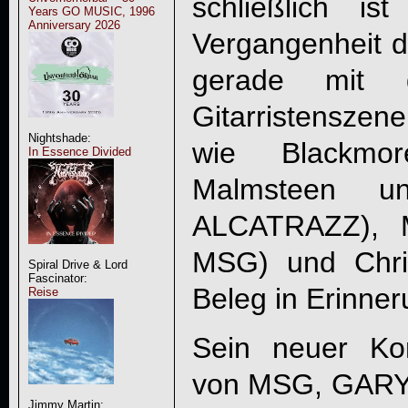
schließlich i
Years GO MUSIC, 1996
Anniversary 2026
Vergangenheit da
gerade mit 
Gitarristensz
Nightshade:
wie Blackmo
In Essence Divided
Malmsteen u
ALCATRAZZ), M
MSG) und Chris 
Spiral Drive & Lord
Fascinator:
Beleg in Erinner
Reise
Sein neuer Ko
von MSG, GARY
Jimmy Martin: