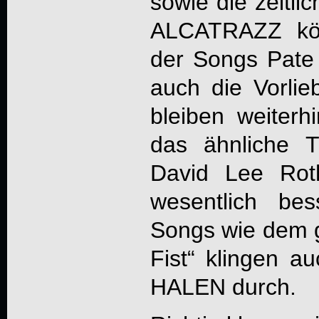
sowie die zeitli
ALCATRAZZ kön
der Songs Pate
auch die Vorlie
bleiben weiterh
das ähnliche 
David Lee Rot
wesentlich be
Songs wie dem g
Fist“ klingen a
HALEN durch.