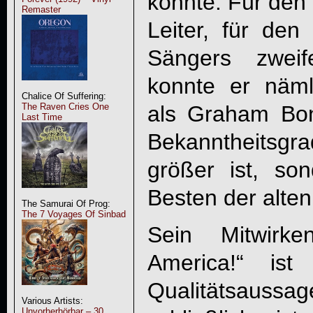
konnte. Für den 
Remaster
Leiter, für de
Sängers zweife
konnte er näml
Chalice Of Suffering:
als Graham Bo
The Raven Cries One
Last Time
Bekanntheitsgr
größer ist, s
Besten der alten
The Samurai Of Prog:
The 7 Voyages Of Sinbad
Sein Mitwirk
America!
“ ist 
Qualitätsaussa
Various Artists:
Unvorherhörbar – 30