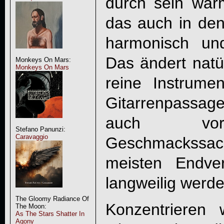
durch sein warm
das auch in de
harmonisch und 
Das ändert natür
Monkeys On Mars:
Monkeys On Mars
reine Instrume
Gitarrenpassa
auch vorfi
Stefano Panunzi:
Caravaggio
Geschmackss
meisten Endve
langweilig werde
The Gloomy Radiance Of
Konzentrieren
The Moon:
As The Stars Shatter In
Agony