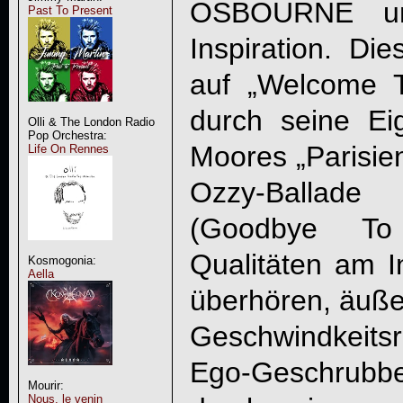
OSBOURNE u
Past To Present
Inspiration. D
auf „
Welcome T
durch seine Eig
Olli & The London Radio
Pop Orchestra:
Moores „Parisie
Life On Rennes
Ozzy-Ballad
(Goodbye To
Qualitäten am I
Kosmogonia:
Aella
überhören, äußer
Geschwindkeit
Ego-Geschrubb
Mourir:
Nous, le venin