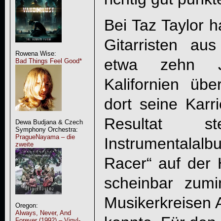
Bei Taz Taylor h
Gitarristen au
Rowena Wise:
etwa zehn J
Bad Things Feel Good*
Kalifornien übe
dort seine Karri
Resultat s
Dewa Budjana & Czech
Symphony Orchestra:
PragueNayama – die
Instrumentala
zweite
Racer“ auf der 
scheinbar zumi
Musikerkreisen 
Oregon:
Always, Never, And
Forever (1992) – Vinyl-