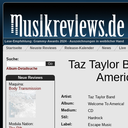
Lese-Empfehlung: Grammy-Awards 2024 - Auszeichnungen in weiblicher Hand
Startseite
Neuste Reviews
Release-Kalender
News
Live
Suche:
Taz Taylor
Album-Detailsuche
Ameri
Neue Reviews
Maquina:
Body Transmission
Artist:
Taz Taylor Band
Album:
Welcome To America!
Medium:
CD
Stil:
Hardrock
Modula Nation:
Label:
Escape Music