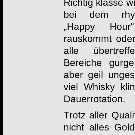
Richtig klasse w
bei dem rhyt
„Happy Hour
rauskommt oder
alle übertref
Bereiche gurge
aber geil unge
viel Whisky kli
Dauerrotation.
Trotz aller Qual
nicht alles Gol