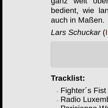
ganz weit obe
bedient, wie l
auch in Maßen.
Lars Schuckar
(
Tracklist:
Fighter´s Fist
Radio Luxem