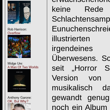
keine Rede
Schlachte
Eunuchenschre
Rob Harrison:
Overflow
illustrierten G
irgendeine
Überwesens. Sc
Midge Ure:
seit „Horror 
A Man Of Two Worlds
Version von 
musikalisch 
gewandt genug
Anthony Garone:
OK, But Why?
noch ein Album i