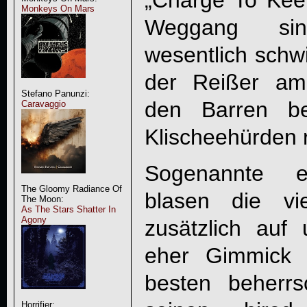
Monkeys On Mars
Weggang sin
wesentlich schwi
der Reißer a
Stefano Panunzi:
den Barren be
Caravaggio
Klischeehürden 
Sogenannte et
The Gloomy Radiance Of
blasen die vi
The Moon:
As The Stars Shatter In
Agony
zusätzlich auf
eher Gimmick 
besten beherrs
Horrifier: