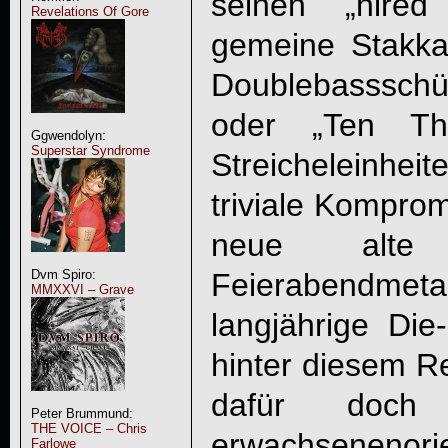
seinen „hire
Revelations Of Gore
gemeine Stakka
Doublebassschü
oder „Ten Th
Ggwendolyn:
Superstar Syndrome
Streicheleinheit
triviale Komprom
neue alte
Dvm Spiro:
Feierabendmetall
MMXXVI – Grave
langjährige Di
hinter diesem R
dafür doc
Peter Brummund:
THE VOICE – Chris
erwachsenenor
Farlowe