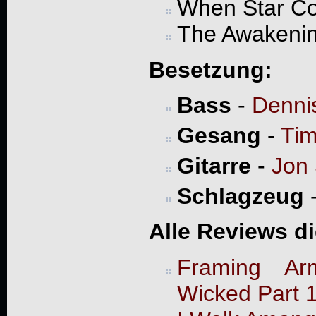
When Star Col
The Awakeni
Besetzung:
Bass
-
Denni
Gesang
-
Ti
Gitarre
-
Jon 
Schlagzeug
Alle Reviews d
Framing Ar
Wicked Part 1