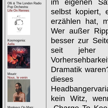
im eigenen Sa
Olli & The London Radio
Pop Orchestra:
selbst kopiert,
Life On Rennes
erzählen hat, mu
Wer außer Rip
besser zur Seit
Kosmogonia:
Aella
seit jeher 
Vorhersehbark
Dramatik waren
Mourir:
dieses A
Nous, le venin
Headbangervari
kein Witz, we
„Charge To Keep
Monkeys On Mars: