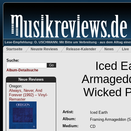
Lese-Empfehlung: O. USCHMANN: Mit Bitte um Verbreitung - aus dem Alltag eines
Startseite
Neuste Reviews
Release-Kalender
News
Live
Suche:
Iced E
Album-Detailsuche
Armagedd
Neue Reviews
Oregon:
Wicked P
Always, Never, And
Forever (1992) – Vinyl-
Remaster
Artist:
Iced Earth
Album:
Framing Armageddon (S
Medium:
CD