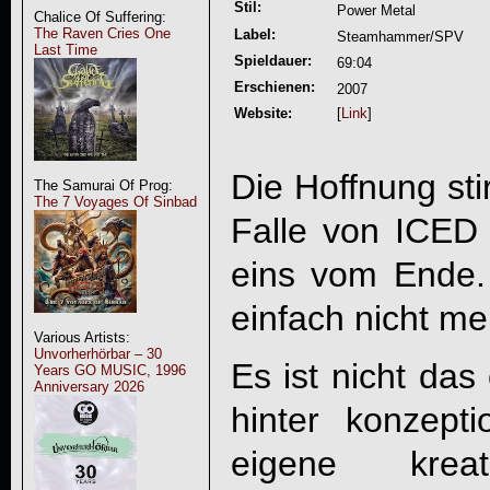
Stil:
Power Metal
Chalice Of Suffering:
The Raven Cries One
Label:
Steamhammer/SPV
Last Time
Spieldauer:
69:04
Erschienen:
2007
Website:
[
Link
]
Die Hoffnung sti
The Samurai Of Prog:
The 7 Voyages Of Sinbad
Falle von
ICED
eins vom Ende. 
einfach nicht me
Various Artists:
Unvorherhörbar – 30
Es ist nicht das
Years GO MUSIC, 1996
Anniversary 2026
hinter konzept
eigene kreati