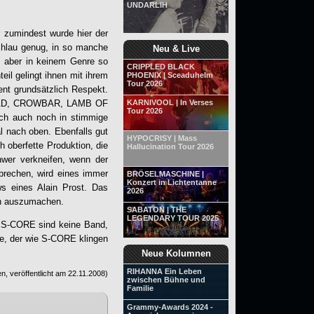
UNDARLIH
 zumindest wurde hier der
chlau genug, in so manche
Neu & Live
as aber in keinem Genre so
CRIPPLED BLACK
il gelingt ihnen mit ihrem
PHOENIX | Sceaduhelm
Tour 2026
nt grundsätzlich Respekt.
 HEAD, CROWBAR, LAMB OF
KARNIVOOL | In Verses
Tour 2026
ch auch noch in stimmige
l nach oben. Ebenfalls gut
HYPOCRISY | Mass
 oberfette Produktion, die
Hallucination Tour 2026
hwer verkneifen, wenn der
prechen, wird eines immer
BRÖSELMASCHINE |
Konzert in Lichtentanne
ws eines Alain Prost. Das
2026
ich auszumachen.
SABATON | THE
LEGENDARY TOUR 2025
.
S-CORE
sind keine Band,
e, der wie
S-CORE
klingen
Neue Kolumnen
RIHANNA Ein Leben
n, veröffentlicht am
22.11.2008
)
zwischen Bühne und
Familie
Grammy-Awards 2024 -