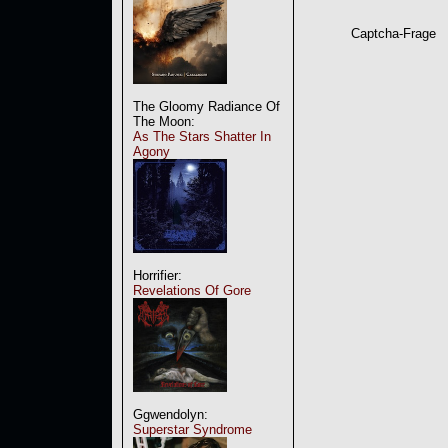
Captcha-Frage
The Gloomy Radiance Of
The Moon:
As The Stars Shatter In
Agony
Horrifier:
Revelations Of Gore
Ggwendolyn:
Superstar Syndrome