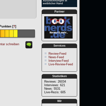
Auszeichnungen in
weiblicher Hand
Partner
unkten [
?
]
tar schreiben
Services
Review-Feed
News-Feed
Interview-Feed
Live-Review-Feed
Statistiken
Reviews: 26034
Interviews: 621
News: 5531
Live-Rezis: 605
Wir