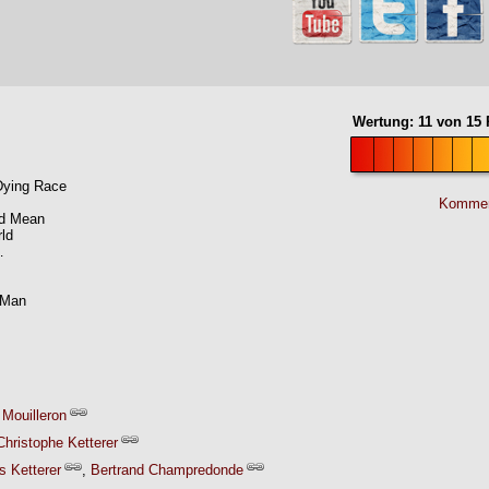
Wertung:
11
von
15
P
Dying Race
Kommen
nd Mean
ld
…
 Man
 Mouilleron
hristophe Ketterer
 Ketterer
,
Bertrand Champredonde