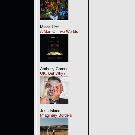
Midge Ure:
A Man Of Two Worlds
Anthony Garone:
OK, But Why?
Josh Island:
Imaginary Borders