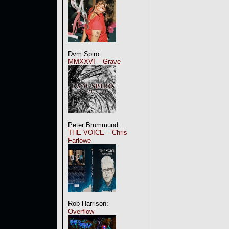
Dvm Spiro:
MMXXVI – Grave
Peter Brummund:
THE VOICE – Chris
Farlowe
Rob Harrison:
Overflow