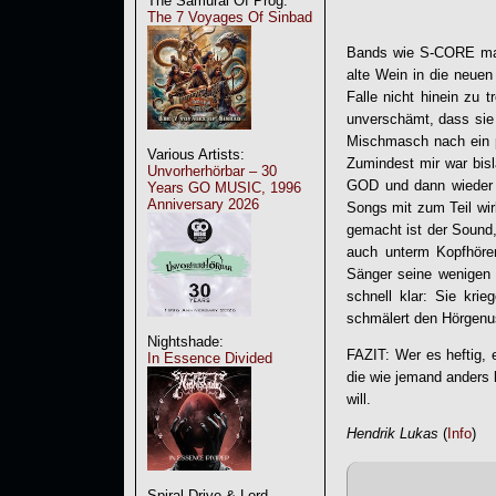
The Samurai Of Prog:
The 7 Voyages Of Sinbad
Bands wie
S-CORE
ma
alte Wein in die neue
Falle nicht hinein zu 
unverschämt, dass sie 
Mischmasch nach ein p
Various Artists:
Zumindest mir war bi
Unvorherhörbar – 30
GOD und dann wieder 
Years GO MUSIC, 1996
Anniversary 2026
Songs mit zum Teil wir
gemacht ist der Sound,
auch unterm Kopfhörer
Sänger seine wenigen 
schnell klar: Sie kri
schmälert den Hörgenus
Nightshade:
FAZIT: Wer es heftig, e
In Essence Divided
die wie jemand anders 
will.
Hendrik Lukas
(
Info
)
Spiral Drive & Lord