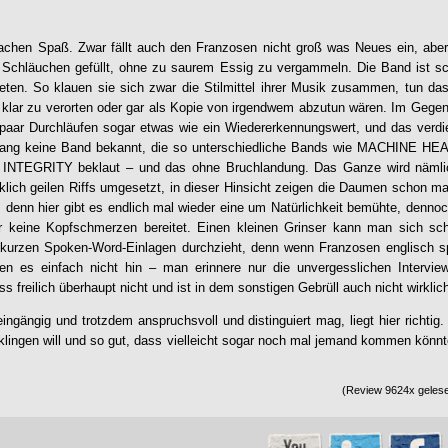
chen Spaß. Zwar fällt auch den Franzosen nicht groß was Neues ein, aber
n Schläuchen gefüllt, ohne zu saurem Essig zu vergammeln. Die Band ist s
treten. So klauen sie sich zwar die Stilmittel ihrer Musik zusammen, tun d
klar zu verorten oder gar als Kopie von irgendwem abzutun wären. Im Gegente
aar Durchläufen sogar etwas wie ein Wiedererkennungswert, und das verdie
slang keine Band bekannt, die so unterschiedliche Bands wie MACHINE
INTEGRITY beklaut – und das ohne Bruchlandung. Das Ganze wird nämli
klich geilen Riffs umgesetzt, in dieser Hinsicht zeigen die Daumen schon ma
 denn hier gibt es endlich mal wieder eine um Natürlichkeit bemühte, dennoch
 keine Kopfschmerzen bereitet. Einen kleinen Grinser kann man sich sc
kurzen Spoken-Word-Einlagen durchzieht, denn wenn Franzosen englisch s
egen es einfach nicht hin – man erinnere nur die unvergesslichen Intervie
s freilich überhaupt nicht und ist in dem sonstigen Gebrüll auch nicht wirkl
ingängig und trotzdem anspruchsvoll und distinguiert mag, liegt hier richtig
klingen will und so gut, dass vielleicht sogar noch mal jemand kommen könnt
(Review 9624x gelese