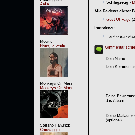
Schlagzeug
-
M
Aella
Alle Reviews dieser 
Gust Of Rage
(2
Interviews:
keine Intervie
Mourir:
Nous, le venin
Kommentar schre
Dein Name
Dein Kommentar
Monkeys On Mars:
Monkeys On Mars
Deine Bewertung
das Album
Deine Mailadres
(optional)
Stefano Panunzi:
Caravaggio