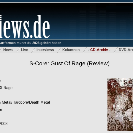
lattformen musst du 2023 gehört haben
News
Live
Interviews
Kolumnen
CD-Archiv
DVD-Arc
S-Core: Gust Of Rage
(Review)
e
Of Rage
 Metal/Hardcore/Death Metal
ar
2008