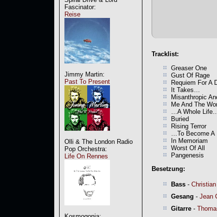
Fascinator:
Reise
Tracklist:
Greaser One
Jimmy Martin:
Gust Of Rage
Past To Present
Requiem For A 
It Takes…
Misanthropic A
Me And The Wor
…A Whole Life
Buried
Rising Terror
…To Become A
In Memoriam
Olli & The London Radio
Worst Of All
Pop Orchestra:
Pangenesis
Life On Rennes
Besetzung:
Bass
-
Christian
Gesang
-
Jean C
Gitarre
-
Thomas
Kosmogonia: