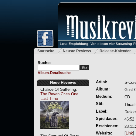
Lese-Empfehlung: Von diesen vier Streaming-P
Startseite
Neuste Reviews
Release-Kalender
Suche:
Album-Detailsuche
Artist:
Neue Reviews
S-Cor
Album:
Chalice Of Suffering:
Gust 
The Raven Cries One
Medium:
CD
Last Time
Stil:
Thrash
Label:
Drakk
Spieldauer:
46:52
Erschienen:
28.11.
Website:
[
Link
]