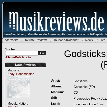
Lese-Empfehlung: Von diesen vier Streaming-Plattformen musst du 2023 gehört 
Startseite
Neuste Reviews
Release-Kalender
News
Live
Suche:
Godsticks
Album-Detailsuche
(
Neue Reviews
Maquina:
Body Transmission
Artist:
Godsticks
Album:
Godsticks (EP)
Medium:
CD
Stil:
Progressive Rock / Jazz
Modula Nation:
Label:
Eigenproduktion / Just 