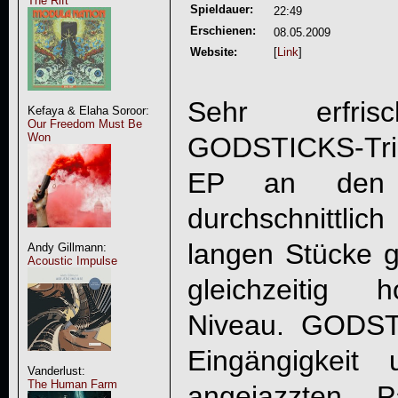
The Rift
Spieldauer:
22:49
Erschienen:
08.05.2009
Website:
[
Link
]
Sehr erfri
Kefaya & Elaha Soroor:
Our Freedom Must Be
Won
GODSTICKS
-Tr
EP an den H
durchschnittli
langen Stücke g
Andy Gillmann:
Acoustic Impulse
gleichzeitig 
Niveau.
GODST
Eingängigkeit
Vanderlust:
The Human Farm
angejazzten P