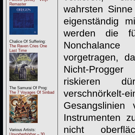
Remaster
wahrsten Sinne
eigenständig m
werden die fü
Chalice Of Suffering:
Nonchalanc
The Raven Cries One
Last Time
vorgetragen, da
Nicht-Progge
riskieren d
The Samurai Of Prog:
verschnörkelt-e
The 7 Voyages Of Sinbad
Gesangslinien
Instrumenten 
nicht oberflä
Various Artists:
Unvorherhörbar – 30