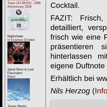
Cocktail.
Years GO MUSIC, 1996
Anniversary 2026
FAZIT: Frisch,
detailliert, vers
frisch wie eine 
Nightshade:
In Essence Divided
präsentieren 
hinterlassen m
eigene Duftnote 
Spiral Drive & Lord
Fascinator:
Erhältlich bei ww
Reise
Nils Herzog
(
Inf
Jimmy Martin: