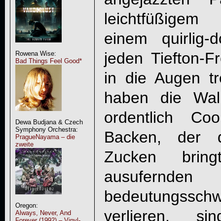
leichtfüßigem
einem quirlig
jeden Tiefton-F
Rowena Wise:
Bad Things Feel Good*
in die Augen tr
haben die Wal
ordentlich Co
Dewa Budjana & Czech
Symphony Orchestra:
Backen, der 
PragueNayama – die
zweite
Zucken brin
ausufernden
bedeutungssc
Oregon:
verlieren, 
Always, Never, And
Forever (1992) – Vinyl-