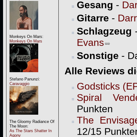
Gesang
-
Dar
Gitarre
-
Darr
Schlagzeug
Monkeys On Mars:
Evans
Monkeys On Mars
Sonstige
- Da
Alle Reviews d
Stefano Panunzi:
Godsticks (E
Caravaggio
Spiral Vende
Punkten
The Envisag
The Gloomy Radiance Of
The Moon:
12/15 Punkte
As The Stars Shatter In
Agony