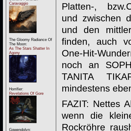
Platten-, bzw.
Caravaggio
und zwischen 
und den mittle
finden, auch v
The Gloomy Radiance Of
The Moon:
As The Stars Shatter In
One-Hit-Wunde
Agony
noch an SOPH
TANITA TIKA
mindestens ebenb
Horrifier:
Revelations Of Gore
FAZIT: Nettes 
wenn die klei
Rockröhre raus
Ggwendolyn: