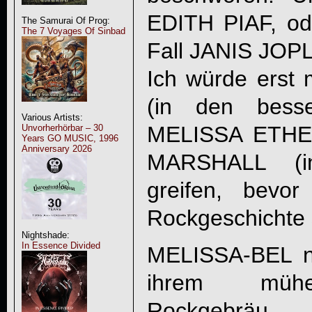
EDITH PIAF, od
The Samurai Of Prog:
The 7 Voyages Of Sinbad
Fall JANIS JOPLI
Ich würde ers
(in den bess
Various Artists:
MELISSA ETHE
Unvorherhörbar – 30
Years GO MUSIC, 1996
Anniversary 2026
MARSHALL (in
greifen, bevo
Rockgeschichte 
Nightshade:
In Essence Divided
MELISSA-BEL ne
ihrem mühev
Rockgebräu