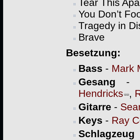
Tear This Apa
You Don’t Fo
Tragedy in Di
Brave
Besetzung:
Bass
-
Mark 
Gesang
Hendricks
,
Gitarre
-
Sea
Keys
-
Ray C
Schlagzeug