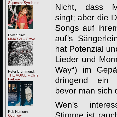
Superstar Syndrome
Nicht, dass
M
singt; aber die D
Songs auf ihrem
Dvm Spiro:
auf’s Sängerle
MMXXVI – Grave
hat Potenzial un
Lieder und Mom
Way“) im Gepä
Peter Brummund:
THE VOICE – Chris
dringend ein 
Farlowe
bevor man sich 
Wen’s interes
Rob Harrison:
Stimme ist rauch
Overflow