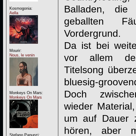
Balladen, die
Kosmogonia:
Aella
geballten Fä
Vordergrund.
Da ist bei weite
Mourir:
vor allem der
Nous, le venin
Titelsong überz
bluesig-grooven
Doch zwisch
Monkeys On Mars:
Monkeys On Mars
wieder Material,
um auf Dauer 
hören, aber 
Stefano Panunzi: