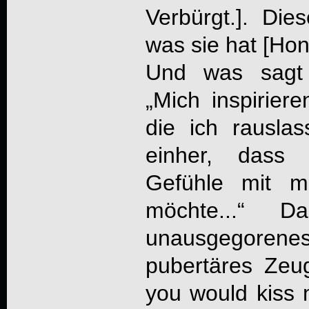
Verbürgt.]. Die
was sie hat [Honi
Und was sagt 
„Mich inspirier
die ich rausla
einher, dass 
Gefühle mit m
möchte...“ 
unausgegore
pubertäres Zeug 
you would kiss 