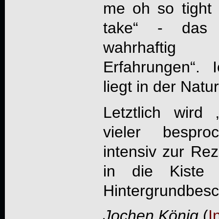
me oh so tight .
take“ - das 
wahrhafti
Erfahrungen“. I
liegt in der Natu
Letztlich wird 
vieler bespro
intensiv zur Re
in die Kiste 
Hintergrundbesc
Jochen König
(
I