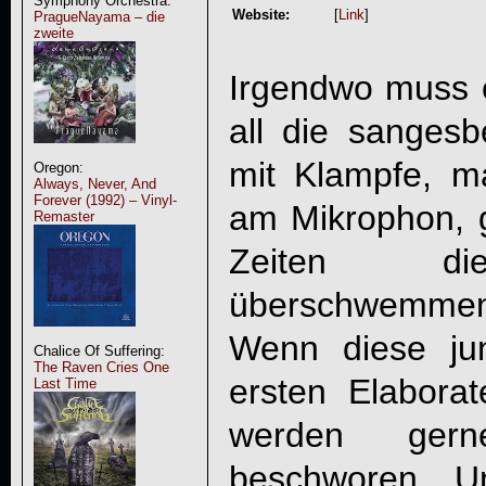
Symphony Orchestra:
Website:
[
Link
]
PragueNayama – die
zweite
Irgendwo muss e
all die sanges
mit Klampfe, m
Oregon:
Always, Never, And
Forever (1992) – Vinyl-
am Mikrophon, 
Remaster
Zeiten die
überschwemmen
Wenn diese ju
Chalice Of Suffering:
The Raven Cries One
ersten Elabora
Last Time
werden gern
beschworen. U