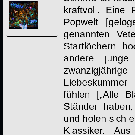
kraftvoll. Eine 
Popwelt [gelo
genannten Vet
Startlöchern h
andere junge
zwanzigjähr
Liebeskummer
fühlen [„Alle B
Ständer haben
und holen sich e
Klassiker. Au