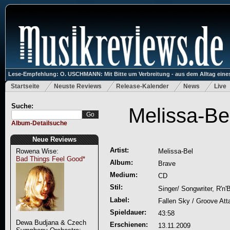
Lese-Empfehlung: O. USCHMANN: Mit Bitte um Verbreitung - aus dem Alltag eines
Startseite
Neuste Reviews
Release-Kalender
News
Live
Suche:
Melissa-Be
Album-Detailsuche
Neue Reviews
Artist:
Rowena Wise:
Melissa-Bel
Bad Things Feel Good*
Album:
Brave
Medium:
CD
Stil:
Singer/ Songwriter, R'n
Label:
Fallen Sky / Groove Att
Spieldauer:
43:58
Dewa Budjana & Czech
Erschienen:
13.11.2009