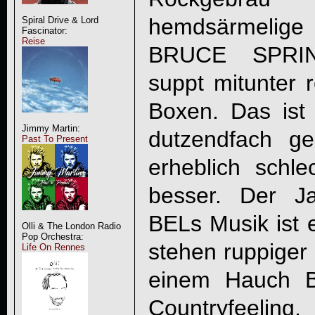
hemdsärmelige 
Spiral Drive & Lord
Fascinator:
Reise
BRUCE SPRIN
suppt mitunter 
Boxen. Das ist
Jimmy Martin:
dutzendfach g
Past To Present
erheblich schl
besser. Der J
BEL
s Musik ist 
Olli & The London Radio
Pop Orchestra:
stehen ruppiger 
Life On Rennes
einem Hauch Bl
Countryfeelin