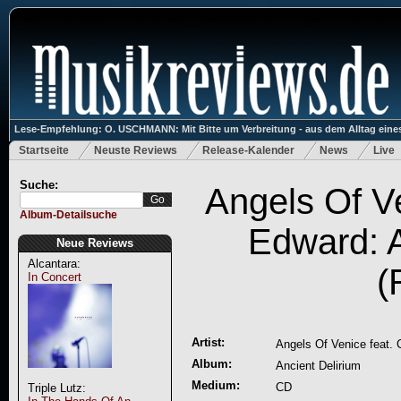
Lese-Empfehlung: O. USCHMANN: Mit Bitte um Verbreitung - aus dem Alltag eines
Startseite
Neuste Reviews
Release-Kalender
News
Live
Suche:
Angels Of Ve
Album-Detailsuche
Edward: A
Neue Reviews
Alcantara:
(
In Concert
Artist:
Angels Of Venice feat. 
Album:
Ancient Delirium
Medium:
CD
Triple Lutz: