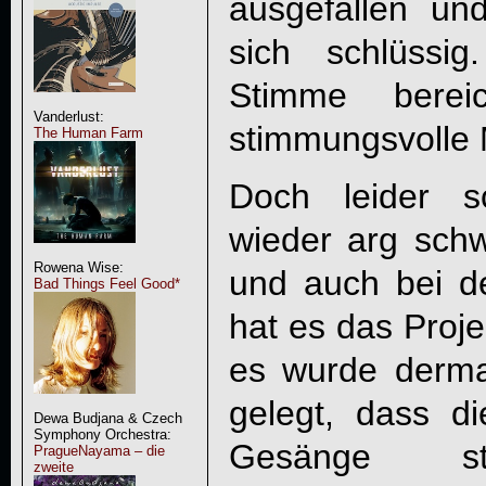
ausgefallen und
sich schlüssi
Stimme bereic
Vanderlust:
stimmungsvolle M
The Human Farm
Doch leider s
wieder arg schw
Rowena Wise:
und auch bei d
Bad Things Feel Good*
hat es das Proje
es wurde dermaß
gelegt, dass d
Dewa Budjana & Czech
Symphony Orchestra:
Gesänge ste
PragueNayama – die
zweite