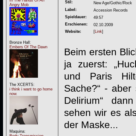
In The Hands Of An
Stil:
New Age/Gothic/Rock
Angry Mob
Label:
Accession Records
Spieldauer:
49:57
Erschienen:
02.10.2009
Website:
[
Link
]
Bronze Hall:
Embers Of The Dawn
Beim ersten Blic
ja zuerst: „Hu
und Paris Hil
The XCERTS:
Sache?“ - aber 
i think i want to go home
now.
Delirium
“ dann
sehen wir es als
der Maske...
Maquina:
Body Transmission