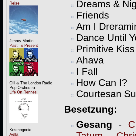
Dreams & Ni
Reise
Friends
Am I Drerami
Dance Until Y
Jimmy Martin:
Past To Present
Primitive Kiss
Ahava
I Fall
How Can I?
Olli & The London Radio
Pop Orchestra:
Courtesan Su
Life On Rennes
Besetzung:
Gesang
-
C
Kosmogonia:
Tatum
,
Chri
Aella