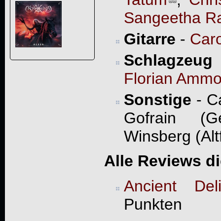
Sangeetha R
Gitarre
-
Caro
Schlagzeug
Florian Amm
Sonstige
- Ca
Gofrain (G
Winsberg (Alt
Alle Reviews d
Ancient Deli
Punkten