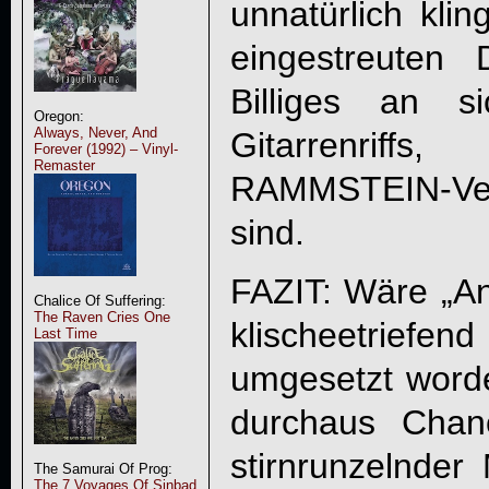
unnatürlich kli
eingestreuten
Billiges an s
Oregon:
Always, Never, And
Gitarrenrif
Forever (1992) – Vinyl-
Remaster
RAMMSTEIN-Ver
sind.
FAZIT: Wäre „
An
Chalice Of Suffering:
The Raven Cries One
klischeetrie
Last Time
umgesetzt worde
durchaus Chan
stirnrunzelnde
The Samurai Of Prog:
The 7 Voyages Of Sinbad