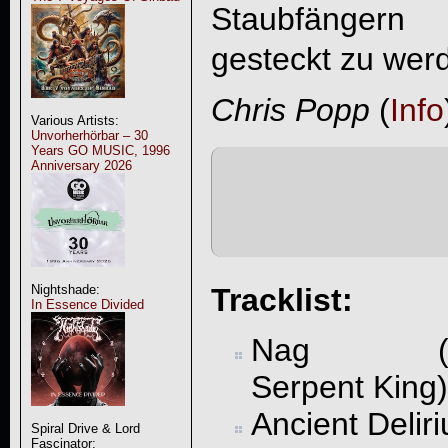
Staubfänger
gesteckt zu wer
Chris Popp
(
Info
Various Artists:
Unvorherhörbar – 30
Years GO MUSIC, 1996
Anniversary 2026
Tracklist:
Nightshade:
In Essence Divided
Nag (T
Serpent King)
Ancient Delir
Spiral Drive & Lord
Fascinator: