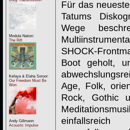
Für das neueste
Tatums Diskogr
Wege beschre
Modula Nation:
Multiinstrumen
The Rift
SHOCK-Frontma
Boot geholt, 
abwechslungsr
Kefaya & Elaha Soroor:
Our Freedom Must Be
Age, Folk, orien
Won
Rock, Gothic 
Meditationsmu
einfallsreic
Andy Gillmann:
Acoustic Impulse