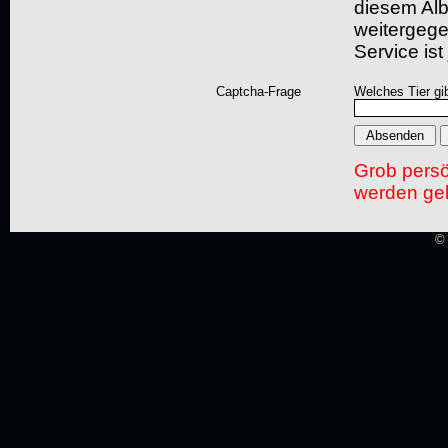
diesem Albu
weitergegeb
Service ist
Captcha-Frage
Welches Tier gi
Grob pers
werden gel
© 