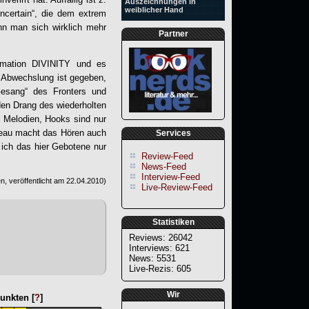
Auszeichnungen in
weiblicher Hand
ncertain“, die dem extrem
nn man sich wirklich mehr
Partner
ormation
DIVINITY
und es
zu Abwechslung ist gegeben,
Gesang“ des Fronters und
den Drang des wiederholten
d Melodien, Hooks sind nur
iveau macht das Hören auch
Services
 ich das hier Gebotene nur
Review-Feed
News-Feed
Interview-Feed
, veröffentlicht am
22.04.2010
)
Live-Review-Feed
Statistiken
Reviews: 26042
Interviews: 621
News: 5531
Live-Rezis: 605
Wir
unkten [
?
]