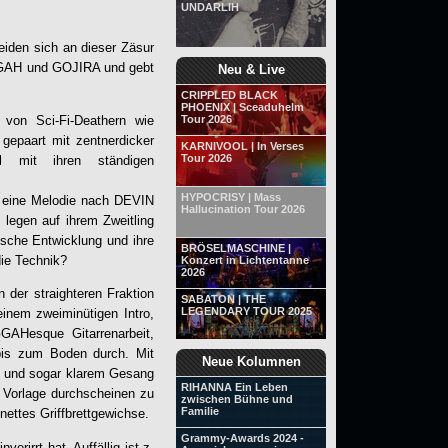
UNDARLIH
iden sich an dieser Zäsur
GGAH und GOJIRA und gebt
Neu & Live
CRIPPLED BLACK
PHOENIX | Sceaduhelm
 von Sci-Fi-Deathern wie
Tour 2026
epaart mit zentnerdicker
KARNIVOOL | In Verses
Tour 2026
 mit ihren ständigen
HYPOCRISY | Mass
l eine Melodie nach DEVIN
Hallucination Tour 2026
legen auf ihrem Zweitling
ische Entwicklung und ihre
BRÖSELMASCHINE |
die Technik?
Konzert in Lichtentanne
2026
 der straighteren Fraktion
SABATON | THE
LEGENDARY TOUR 2025
einem zweiminütigen Intro,
GAHesque Gitarrenarbeit,
 bis zum Boden durch. Mit
Neue Kolumnen
s und sogar klarem Gesang
RIHANNA Ein Leben
s Vorlage durchscheinen zu
zwischen Bühne und
Familie
ettes Griffbrettgewichse.
Grammy-Awards 2024 -
rirrt hat. Auffällig ist z.