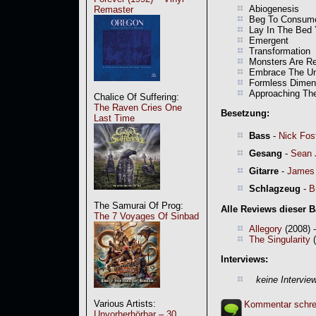
Abiogenesis
Remaster
Beg To Consum
Lay In The Bed
Emergent
Transformation
Monsters Are Re
Embrace The Un
Formless Dimen
Approaching The
Chalice Of Suffering:
The Raven Cries One
Besetzung:
Last Time
Bass
-
Nick Fos
Gesang
-
Sean 
Gitarre
-
James
Schlagzeug
-
B
The Samurai Of Prog:
Alle Reviews dieser 
The 7 Voyages Of Sinbad
Allegory
(2008) 
The Singularity
(
Interviews:
keine Intervie
Various Artists:
Kommentar schre
Unvorherhörbar – 30