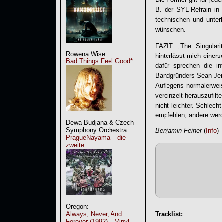
B. der SYL-Refrain in
technischen und unter
wünschen.
FAZIT: „
The Singulari
Rowena Wise:
hinterlässt mich einer
Bad Things Feel Good*
dafür sprechen die i
Bandgründers Sean Jenk
Auflegens normalerwei
vereinzelt herauszufil
nicht leichter. Schlecht 
empfehlen, andere wer
Dewa Budjana & Czech
Symphony Orchestra:
Benjamin Feiner
(
Info
)
PragueNayama – die
zweite
Oregon:
Always, Never, And
Tracklist:
Forever (1992) – Vinyl-