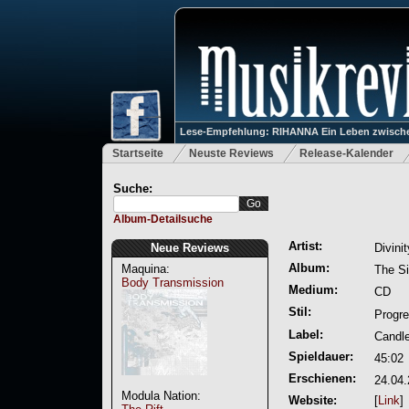
Lese-Empfehlung: RIHANNA Ein Leben zwische
Startseite
Neuste Reviews
Release-Kalender
Suche:
Album-Detailsuche
Artist:
Neue Reviews
Divinit
Album:
Maquina:
The Si
Body Transmission
Medium:
CD
Stil:
Progre
Label:
Candle
Spieldauer:
45:02
Erschienen:
24.04
Modula Nation:
Website:
[
Link
]