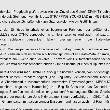
rickelten Progdeath gibt’s sowas wie ein „Zuviel des Guten“.
DIVINITY
schne
e Wunde auf. Stellt euch vor, ihr kreuzt STRAPPING YOUNG LAD mit MESHU
liche Schippe „Scheiße, ich kann Gitarrespielen wie ein Gott!“ hinzu.
tz der Einflüsse innerhalb eines begrenzten Rahmens, der größtenteils
S oder CYNIC vorgegeben wird. Heißt also, es wird auch mal jazzig, g
ngs schlagen pausenlos Haken, brechen einem die Halswirbel
ungen.
so, 45 Minuten pausenloses Durchknüppeln und -growlen, hin und wieder ma
NITY
verlieren sich im technisch hochanspruchsvollen Death-Metal-Kosmos, 
trotzdem ein – wenn auch lockeres – Konzept vor: Die fortschreitende techn
eit. Wo wird die Wissenschaft enden? Gibt es überhaupt einen Nullpunkt für 
dmetal-Lager wird man
DIVINITY
also gut einordnen können, von Angehörigen
hmäht werden. Trotzdem beginnt „
The Singularity
“ vielversprechend. Nach 
lle Charakteristika zusammenführt (vertrackte Rhythmusfiguren, MESHUG
Atmosphäre, angejazzte Harmonien), tritt „Beg To Consume“ das Gaspedal
gers Sean Jenkins, der mit einer „gesunden“ Mischung aus Shouts, Growl
t als der routiniertere Jens Kidman, meint man verdächtig oft, „ObZen“ al
n Gitarrensaiten mit galoppierender Bassdrum und lassen auch mal Raum für n
en Song der CD, obwohl sich auch der ein oder andere „eingängige“ Song hineinve