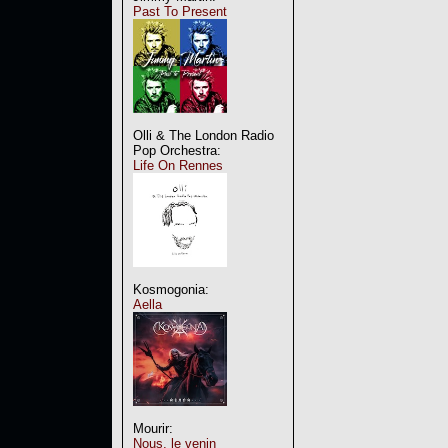
Past To Present
Olli & The London Radio
Pop Orchestra:
Life On Rennes
Kosmogonia:
Aella
Mourir:
Nous, le venin