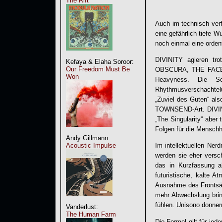
The Rift
Auch im technisch verf
eine gefährlich tief
noch einmal eine ordent
DIVINITY agieren tro
Kefaya & Elaha Soroor:
Our Freedom Must Be
OBSCURA, THE FACELES
Won
Heavyness. Die So
Rhythmusverschachtel
„Zuviel des Guten“ al
TOWNSEND-Art.
DIVI
„
The Singularity
“ aber 
Folgen für die Menschh
Andy Gillmann:
Acoustic Impulse
Im intellektuellen Ner
werden sie eher versc
das in Kurzfassung a
futuristische, kalte 
Ausnahme des Frontsän
mehr Abwechslung bring
fühlen. Unisono donner
Vanderlust:
The Human Farm
Die Formel gilt für jed