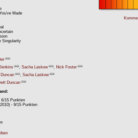
e
 You've Made
Kommen
al
certain
sion
 Singularity
ter
Jenkins
,
Sacha Laskow
,
Nick Foster
 Duncan
,
Sacha Laskow
rett Duncan
Band:
- 6/15 Punkten
2010) - 9/15 Punkten
ws
iben