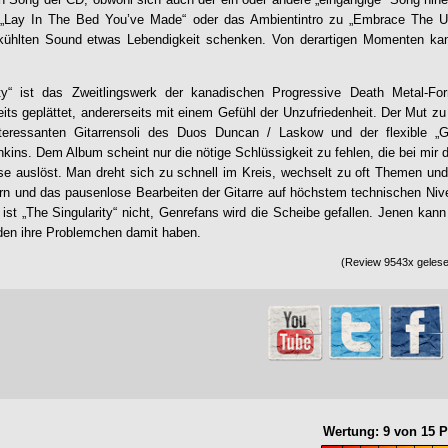
 „Lay In The Bed You’ve Made“ oder das Ambientintro zu „Embrace The U
kühlten Sound etwas Lebendigkeit schenken. Von derartigen Momenten ka
ty
“ ist das Zweitlingswerk der kanadischen Progressive Death Metal-F
seits geplättet, andererseits mit einem Gefühl der Unzufriedenheit. Der Mut 
nteressanten Gitarrensoli des Duos Duncan / Laskow und der flexible „
ins. Dem Album scheint nur die nötige Schlüssigkeit zu fehlen, die bei mir 
se auslöst. Man dreht sich zu schnell im Kreis, wechselt zu oft Themen un
tern und das pausenlose Bearbeiten der Gitarre auf höchstem technischen N
ist „
The Singularity
“ nicht, Genrefans wird die Scheibe gefallen. Jenen kann
den ihre Problemchen damit haben.
(Review 9543x gelesen
Wertung:
9
von
15
P