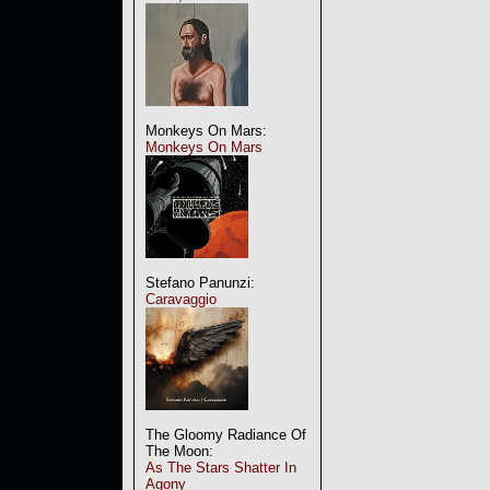
Monkeys On Mars:
Monkeys On Mars
Stefano Panunzi:
Caravaggio
The Gloomy Radiance Of
The Moon:
As The Stars Shatter In
Agony