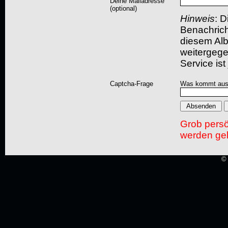
Deine Mailadresse
(optional)
Hinweis
: D
Benachric
diesem Albu
weitergegeb
Service ist
Captcha-Frage
Was kommt aus
Grob pers
werden gel
© 