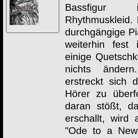
Bassfigur i
Rhythmuskleid.
durchgängige P
weiterhin fes
einige Quetsch
nichts änder
erstreckt sich
Hörer zu überf
daran stößt, d
erschallt, wir
"Ode to a New 