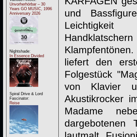
KARFAGEN
ges
Unvorherhörbar – 30
Years GO MUSIC, 1996
und Bassfigur
Anniversary 2026
Leichtigkei
Handklatsche
Klampfentöne
Nightshade:
In Essence Divided
liefert den er
Folgestück "Ma
von Klavier u
Spiral Drive & Lord
Akustikrocker 
Fascinator:
Reise
Madame neben
dargebotenen 
lautmalt. Fusion