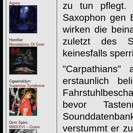
zu tun pflegt.
Agony
Saxophon gen 
wirken die bein
zuletzt des S
Horrifier:
Revelations Of Gore
keinesfalls sperr
"Carpathians"
erstaunlich be
Ggwendolyn:
Superstar Syndrome
Fahrstuhlbesch
bevor Taste
Sounddatenbank
Dvm Spiro:
verstummt er zu
MMXXVI – Grave