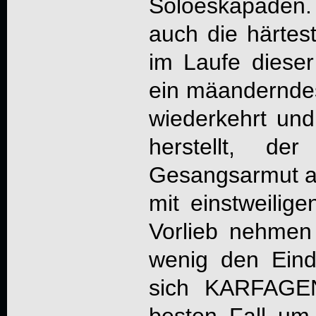
Soloeskapaden.
auch die härtes
im Laufe diese
ein mäandernde
wiederkehrt u
herstellt, d
Gesangsarmut a
mit einstweilige
Vorlieb nehmen
wenig den Eindr
sich
KARFAGE