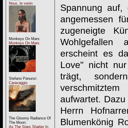
Nous, le venin
Spannung auf, 
angemessen für 
zugeneigte Kü
Monkeys On Mars:
Wohlgefallen 
Monkeys On Mars
erscheint es d
Love" nicht nur
trägt, sonder
Stefano Panunzi:
Caravaggio
verschmitztem
aufwartet. Dazu 
Herrn Hofnarre
The Gloomy Radiance Of
Blumenkönig Ro
The Moon:
As The Stars Shatter In