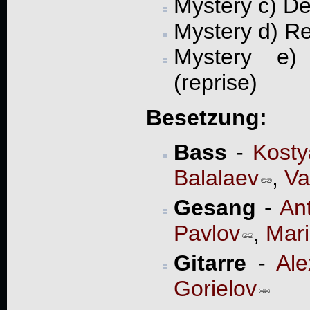
Mystery c) De
Mystery d) R
Mystery e) 
(reprise)
Besetzung:
Bass
-
Kosty
Balalaev
,
Va
Gesang
-
An
Pavlov
,
Mar
Gitarre
-
Ale
Gorielov