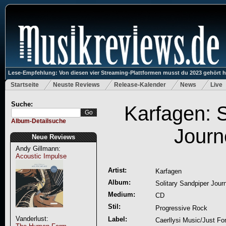
Lese-Empfehlung: Von diesen vier Streaming-Plattformen musst du 2023 gehört 
Startseite
Neuste Reviews
Release-Kalender
News
Live
Suche:
Karfagen: S
Album-Detailsuche
Journ
Neue Reviews
Andy Gillmann:
Acoustic Impulse
Artist:
Karfagen
Album:
Solitary Sandpiper Jour
Medium:
CD
Stil:
Progressive Rock
Vanderlust:
Label:
Caerllysi Music/Just Fo