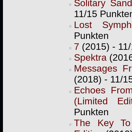
Solitary San
11/15 Punkte
Lost Symph
Punkten
7
(2015) - 11
Spektra
(2016
Messages Fro
(2018) - 11/1
Echoes From
(Limited Edit
Punkten
The Key To 