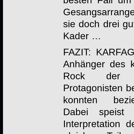
besten Fall um 
Gesangsarrang
sie doch drei g
Kader …
FAZIT:
KARFA
Anhänger des k
Rock der S
Protagonisten be
konnten bezie
Dabei speist 
Interpretation 