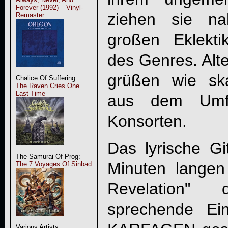
Forever (1992) – Vinyl-
ziehen sie na
Remaster
großen Eklekt
des Genres. Al
grüßen wie sk
Chalice Of Suffering:
The Raven Cries One
Last Time
aus dem Umf
Konsorten.
Das lyrische Gi
The Samurai Of Prog:
Minuten langen 
The 7 Voyages Of Sinbad
Revelation" 
sprechende Ein
Various Artists: