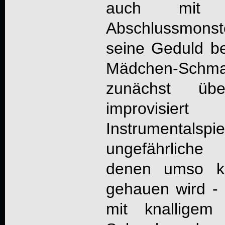
auch mit d
Abschlussmonst
seine Geduld bel
Mädchen-Schma
zunächst übe
improvisi
Instrumenta
ungefährliche
denen umso kr
gehauen wird -
mit knalligem