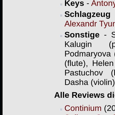
Keys
-
Antony
Schlagzeug
Alexandr Tyu
Sonstige
- S
Kalugin (p
Podmaryova (
(flute), Hele
Pastuchov (
Dasha (violin)
Alle Reviews d
Continium
(20