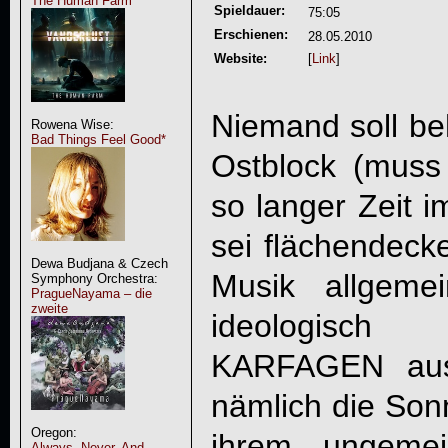
The Human Farm
Spieldauer:
75:05
Erschienen:
28.05.2010
Website:
[
Link
]
Niemand soll be
Rowena Wise:
Bad Things Feel Good*
Ostblock (mus
so langer Zeit 
sei flächendecke
Dewa Budjana & Czech
Musik allgeme
Symphony Orchestra:
PragueNayama – die
zweite
ideologisch
KARFAGEN
aus
nämlich die Son
Oregon:
ihrem ungemei
Always, Never, And