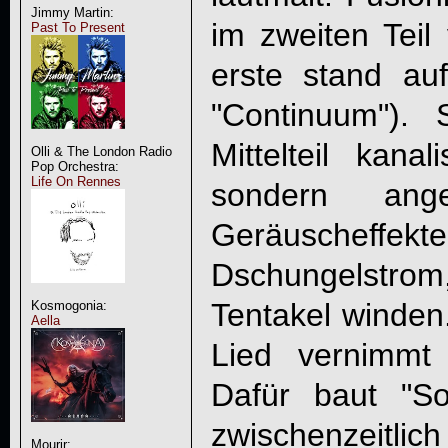
Jimmy Martin:
im zweiten Teil 
Past To Present
erste stand a
"Continuum"). 
Mittelteil kana
Olli & The London Radio
Pop Orchestra:
Life On Rennes
sondern ang
Geräuscheffe
Dschungelstrom,
Tentakel winden
Kosmogonia:
Aella
Lied vernimmt
Dafür baut "So
zwischenzeitl
Mourir: