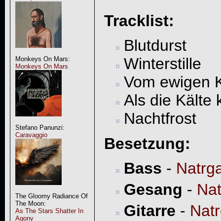
Tracklist:
Blutdurst
Winterstille
Monkeys On Mars:
Monkeys On Mars
Vom ewigen 
Als die Kälte
Nachtfrost
Stefano Panunzi:
Caravaggio
Besetzung:
Bass
-
Natrg
Gesang
-
Nat
The Gloomy Radiance Of
The Moon:
Gitarre
-
Nat
As The Stars Shatter In
Agony