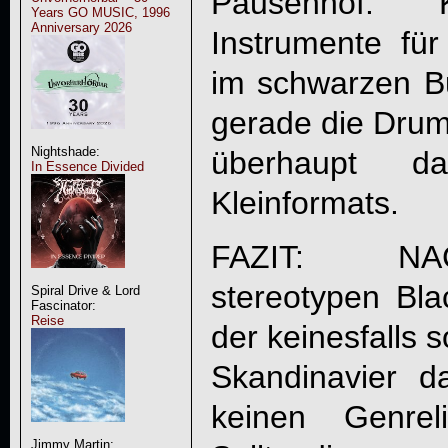
Pausenhof. 
Years GO MUSIC, 1996
Anniversary 2026
Instrumente für 
im schwarzen Bu
gerade die Drums
Nightshade:
überhaupt d
In Essence Divided
Kleinformats.
FAZIT:
NA
stereotypen Bl
Spiral Drive & Lord
Fascinator:
Reise
der keinesfalls s
Skandinavier 
keinen Genrel
Jimmy Martin: