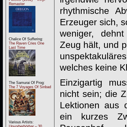
Remaster
rhythmische A
Erzeuger sich, s
weniger, dehn
Chalice Of Suffering:
Zeug hält, und p
The Raven Cries One
Last Time
unspektakulä
welches keine K
Einzigartig mu
The Samurai Of Prog:
The 7 Voyages Of Sinbad
nicht sein; die 
Lektionen aus 
ein kurzes Zw
Various Artists:
Unvorherhörbar – 30