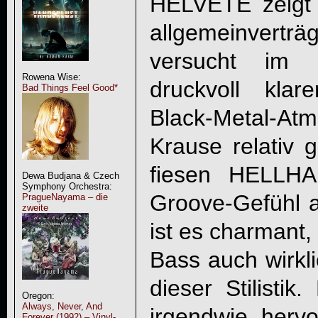
HELVETE zeigt 
allgemeinverträ
versucht im
Rowena Wise:
druckvoll kla
Bad Things Feel Good*
Black-Metal-A
Krause relativ g
fiesen HELLHA
Dewa Budjana & Czech
Symphony Orchestra:
Groove-Gefühl 
PragueNayama – die
zweite
ist es charmant,
Bass auch wirkli
dieser Stilistik
Oregon:
Always, Never, And
irgendwie herv
Forever (1992) – Vinyl-