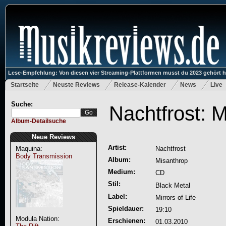
Lese-Empfehlung: Von diesen vier Streaming-Plattformen musst du 2023 gehört 
Startseite
Neuste Reviews
Release-Kalender
News
Live
Suche:
Nachtfrost: 
Album-Detailsuche
Neue Reviews
Artist:
Maquina:
Nachtfrost
Body Transmission
Album:
Misanthrop
Medium:
CD
Stil:
Black Metal
Label:
Mirrors of Life
Spieldauer:
19:10
Modula Nation:
Erschienen:
01.03.2010