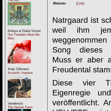
The Rift
Website:
[
Link
]
Natrgaard ist s
weil ihm je
Kefaya & Elaha Soroor:
Our Freedom Must Be
weggenommen h
Won
Song dieses 
Muss er aber 
Freudental sta
Andy Gillmann:
Acoustic Impulse
Diese vier T
Eigenregie un
veröffentlicht.
Vanderlust:
The Human Farm