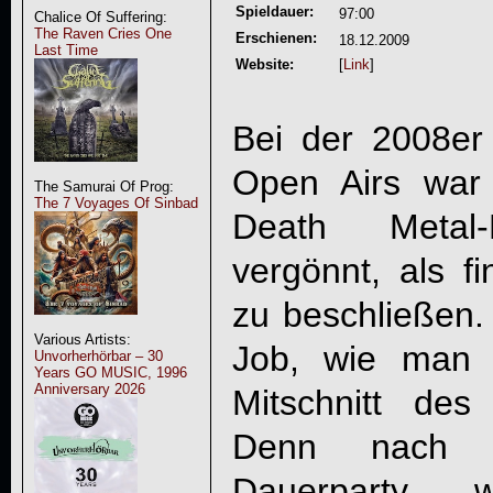
Spieldauer:
97:00
Chalice Of Suffering:
The Raven Cries One
Erschienen:
18.12.2009
Last Time
Website:
[
Link
]
Bei der 2008er
Open Airs war 
The Samurai Of Prog:
The 7 Voyages Of Sinbad
Death Meta
vergönnt, als f
zu beschließen.
Various Artists:
Job, wie man 
Unvorherhörbar – 30
Years GO MUSIC, 1996
Anniversary 2026
Mitschnitt des
Denn nach de
Dauerparty 