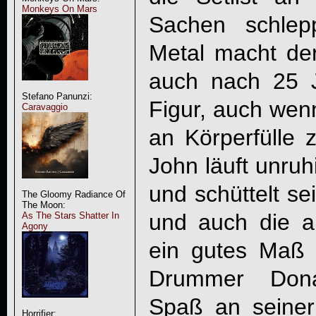
Monkeys On Mars
Sachen schlep
Metal macht de
auch nach 25 
Stefano Panunzi:
Figur, auch wen
Caravaggio
an Körperfülle 
John läuft unru
und schüttelt s
The Gloomy Radiance Of
The Moon:
und auch die a
As The Stars Shatter In
Agony
ein gutes Maß a
Drummer Donal
Spaß an seiner 
Horrifier: