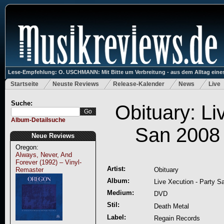
Lese-Empfehlung: O. USCHMANN: Mit Bitte um Verbreitung - aus dem Alltag eines
Startseite
Neuste Reviews
Release-Kalender
News
Live
Suche:
Obituary: Li
Album-Detailsuche
San 2008
Neue Reviews
Oregon:
Always, Never, And
Forever (1992) – Vinyl-
Artist:
Remaster
Obituary
Album:
Live Xecution - Party 
Medium:
DVD
Stil:
Death Metal
Label:
Regain Records