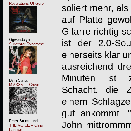
Revelations Of Gore
soliert mehr, a
auf Platte gewo
Gitarre richtig 
Ggwendolyn:
ist der 2.0-So
Superstar Syndrome
einerseits klar u
ausreichend dr
Minuten ist 
Dvm Spiro:
MMXXVI – Grave
Schacht, die 
einem Schlagzeu
gut ankommt. 
Peter Brummund:
John mittrommme
THE VOICE – Chris
Farlowe