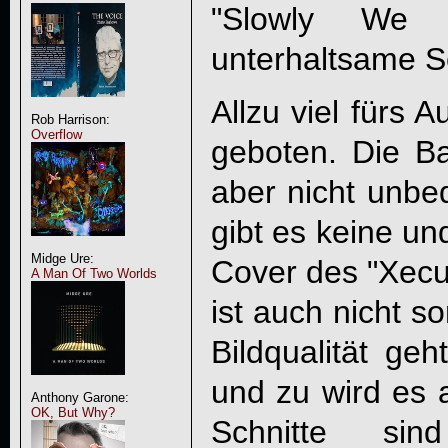
"Slowly We 
unterhaltsame S
Allzu viel fürs A
Rob Harrison:
Overflow
geboten. Die Ba
aber nicht unbed
gibt es keine u
Midge Ure:
Cover des "Xecu
A Man Of Two Worlds
ist auch nicht s
Bildqualität ge
und zu wird es a
Anthony Garone:
OK, But Why?
Schnitte sin