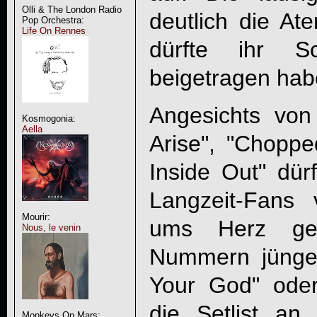
Olli & The London Radio
deutlich die At
Pop Orchestra:
Life On Rennes
dürfte ihr S
beigetragen hab
Angesichts vo
Kosmogonia:
Aella
Arise", "Choppe
Inside Out" dür
Langzeit-Fan
Mourir:
ums Herz gew
Nous, le venin
Nummern jünge
Your God" oder
die Setlist a
Monkeys On Mars: