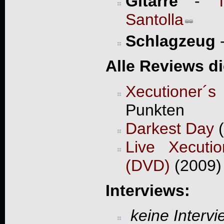
Gitarre
-
Santolla
Schlagzeug
Alle Reviews d
Xecutioner´s
Punkten
Darkest Day
(
Live Xecuti
(DVD)
(2009)
Interviews:
keine Interv