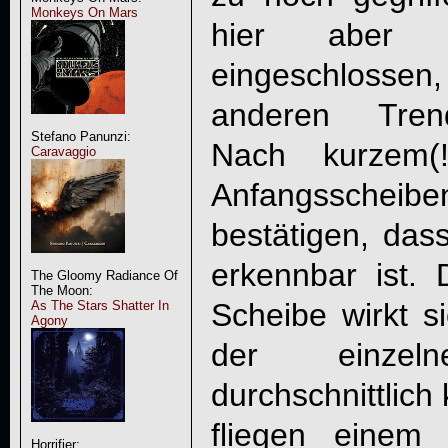
Monkeys On Mars
hier aber 
eingeschlosse
anderen Trend
Stefano Panunzi:
Nach kurzem(
Caravaggio
Anfangsscheib
bestätigen, da
erkennbar ist. 
The Gloomy Radiance Of
The Moon:
Scheibe wirkt s
As The Stars Shatter In
Agony
der einze
durchschnittlich
fliegen einem
Horrifier: