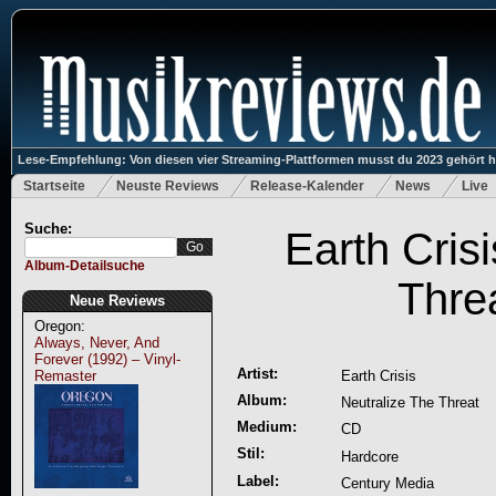
Lese-Empfehlung: Von diesen vier Streaming-Plattformen musst du 2023 gehört 
Startseite
Neuste Reviews
Release-Kalender
News
Live
Suche:
Earth Crisi
Album-Detailsuche
Thre
Neue Reviews
Oregon:
Always, Never, And
Forever (1992) – Vinyl-
Artist:
Remaster
Earth Crisis
Album:
Neutralize The Threat
Medium:
CD
Stil:
Hardcore
Label:
Century Media