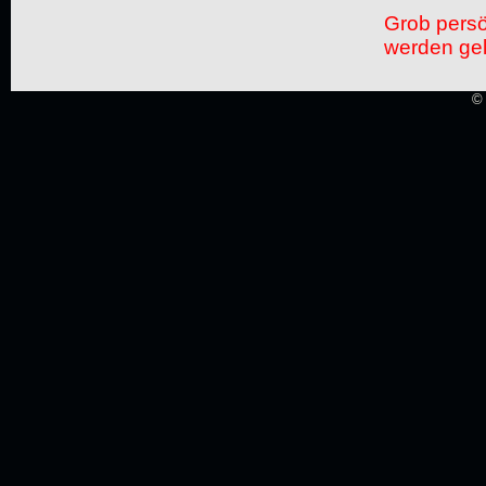
Grob pers
werden gel
© 