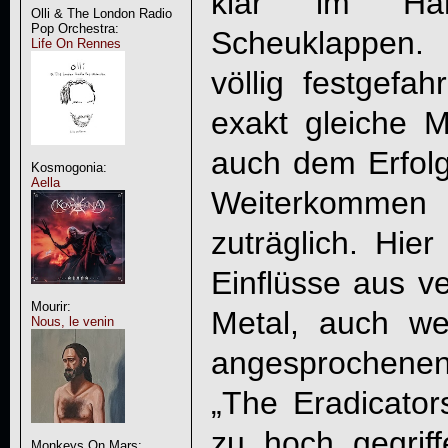
klar im Har
Olli & The London Radio
Pop Orchestra:
Scheuklappen.
Life On Rennes
völlig festgefah
exakt gleiche 
auch dem Erfol
Kosmogonia:
Aella
Weiterkommen
zuträglich. Hi
Einflüsse aus v
Mourir:
Metal, auch w
Nous, le venin
angesprochenen 
„The Eradicators
zu hoch gegrif
Monkeys On Mars: