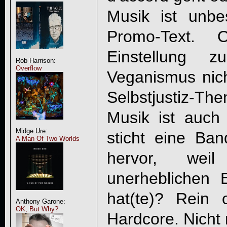
Musik ist unbes
Promo-Text. 
Einstellung z
Rob Harrison:
Overflow
Veganismus nich
Selbstjustiz-Th
Musik ist auch k
Midge Ure:
sticht eine Ban
A Man Of Two Worlds
hervor, wei
unerheblichen 
hat(te)? Rein o
Anthony Garone:
OK, But Why?
Hardcore. Nicht 