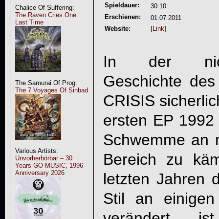
Spieldauer:
30:10
Chalice Of Suffering:
The Raven Cries One
Erschienen:
01.07.2011
Last Time
Website:
[
Link
]
In der nicht
Geschichte des
The Samurai Of Prog:
The 7 Voyages Of Sinbad
CRISIS
sicherlic
ersten EP 1992 h
Schwemme an n
Various Artists:
Bereich zu kä
Unvorherhörbar – 30
Years GO MUSIC, 1996
Anniversary 2026
letzten Jahren d
Stil an einigen
verändert, is