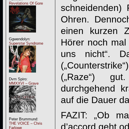
Revelations Of Gore
schneidenden) R
Ohren. Dennoc
einen kurzen 
Ggwendolyn:
Hörer noch mal 
Superstar Syndrome
uns nicht“. D
(„Counterstri
(„Raze“) gu
Dvm Spiro:
MMXXVI – Grave
durchgehend kr
auf die Dauer da
FAZIT: „Ob ma
Peter Brummund:
THE VOICE – Chris
d’accord geht ode
Farlowe