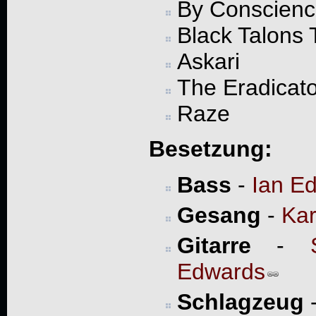
By Conscienc
Black Talons 
Askari
The Eradicat
Raze
Besetzung:
Bass
-
Ian E
Gesang
-
Kar
Gitarre
-
Edwards
Schlagzeug