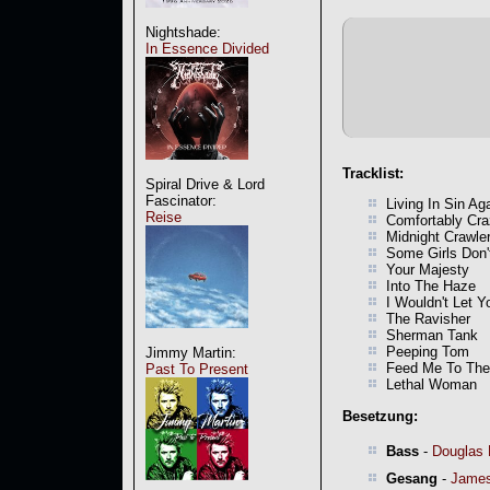
Nightshade:
In Essence Divided
Tracklist:
Spiral Drive & Lord
Fascinator:
Living In Sin Ag
Reise
Comfortably Cr
Midnight Crawle
Some Girls Don
Your Majesty
Into The Haze
I Wouldn't Let Y
The Ravisher
Sherman Tank
Peeping Tom
Jimmy Martin:
Feed Me To The
Past To Present
Lethal Woman
Besetzung:
Bass
-
Douglas
Gesang
-
James