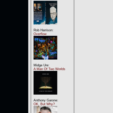
Rob Harrison:
Overflow
Midge Ure:
A Man Of Two Worlds
Anthony Garone:
OK, But Why?