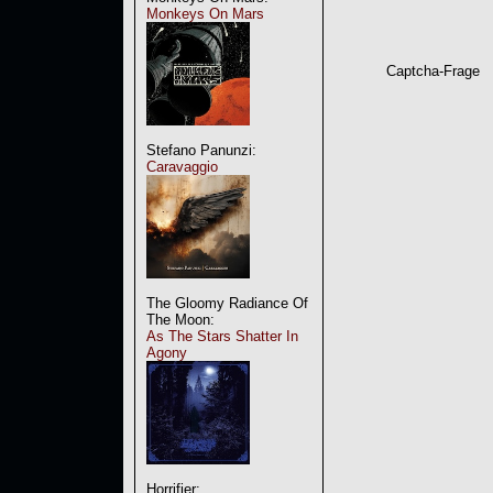
Monkeys On Mars
Captcha-Frage
Stefano Panunzi:
Caravaggio
The Gloomy Radiance Of
The Moon:
As The Stars Shatter In
Agony
Horrifier: