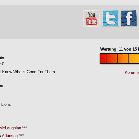
Wertung:
11
von
15
P
ain
azy
r
't Know What's Good For Them
Kommen
ou
 Lions
 McLaughlan
 Atkinson