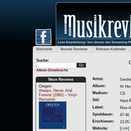
Lese-Empfehlung: Von diesen vier Streaming-P
Startseite
Neuste Reviews
Release-Kalender
Suche:
Album-Detailsuche
Artist:
Neue Reviews
Gentle
Album:
Oregon:
At Her
Always, Never, And
Medium:
CD
Forever (1992) – Vinyl-
Remaster
Stil:
Hard 
Label:
Rise 
Spieldauer:
47:46
Erschienen:
13.05.
Website:
[
Link
]