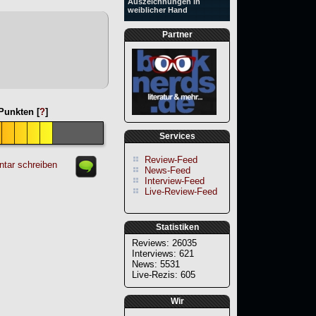
Auszeichnungen in
weiblicher Hand
Partner
unkten [
?
]
Services
Review-Feed
tar schreiben
News-Feed
Interview-Feed
Live-Review-Feed
Statistiken
Reviews: 26035
Interviews: 621
News: 5531
Live-Rezis: 605
Wir