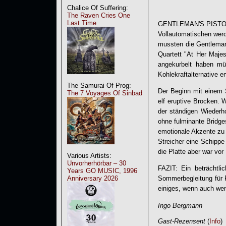
Chalice Of Suffering:
The Raven Cries One
Last Time
GENTLEMAN'S PISTOLS, 
Vollautomatischen wer
mussten die Gentleman
Quartett "
At Her Majes
angekurbelt haben mü
Kohlekraftalternative e
The Samurai Of Prog:
Der Beginn mit einem S
The 7 Voyages Of Sinbad
elf eruptive Brocken. W
der ständigen Wiederhol
ohne fulminante Bridge
emotionale Akzente zu
Streicher eine Schippe
die Platte aber war vor
Various Artists:
Unvorherhörbar – 30
FAZIT: Ein beträchtl
Years GO MUSIC, 1996
Anniversary 2026
Sommerbegleitung für R
einiges, wenn auch wen
Ingo Bergmann
Gast-Rezensent
(
Info
)