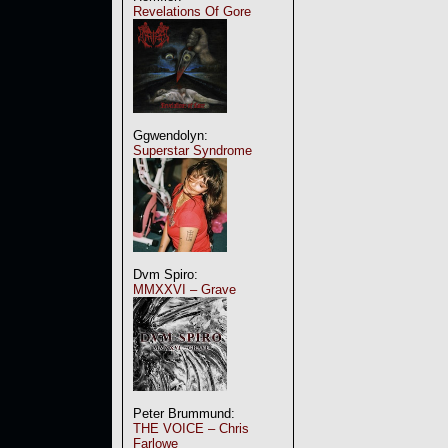
Revelations Of Gore
Ggwendolyn:
Superstar Syndrome
Dvm Spiro:
MMXXVI – Grave
Peter Brummund:
THE VOICE – Chris
Farlowe