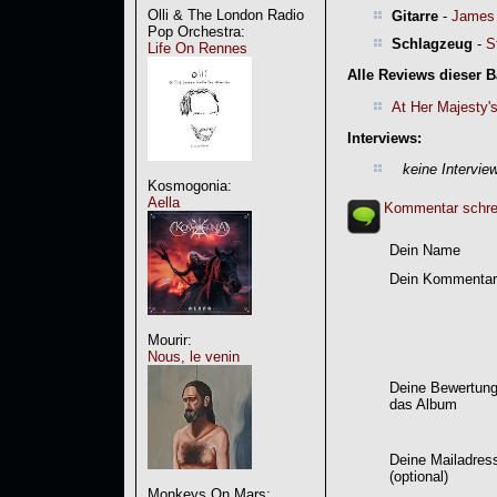
Olli & The London Radio
Gitarre
-
James 
Pop Orchestra:
Schlagzeug
-
S
Life On Rennes
Alle Reviews dieser 
At Her Majesty'
Interviews:
keine Intervie
Kosmogonia:
Aella
Kommentar schre
Dein Name
Dein Kommentar
Mourir:
Nous, le venin
Deine Bewertung
das Album
Deine Mailadres
(optional)
Monkeys On Mars: