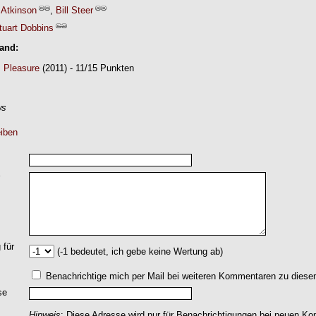
Atkinson
,
Bill Steer
tuart Dobbins
Band:
s Pleasure
(2011) - 11/15 Punkten
ws
iben
 für
(-1 bedeutet, ich gebe keine Wertung ab)
Benachrichtige mich per Mail bei weiteren Kommentaren zu dies
se
Hinweis
: Diese Adresse wird nur für Benachrichtigungen bei neuen 