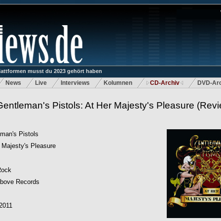
lattformen musst du 2023 gehört haben
News
Live
Interviews
Kolumnen
CD-Archiv
DVD-Arc
Gentleman's Pistols: At Her Majesty's Pleasure
(Revi
man's Pistols
 Majesty's Pleasure
Rock
Above Records
2011