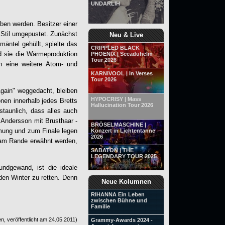
UNDARLIH
en werden. Besitzer einer
Stil umgepustet. Zunächst
Neu & Live
ntel gehüllt, spielte das
CRIPPLED BLACK
d sie die Wärmeproduktion
PHOENIX | Sceaduhelm
Tour 2026
h eine weitere Atom- und
KARNIVOOL | In Verses
Tour 2026
Again" weggedacht, bleiben
HYPOCRISY | Mass
önen innerhalb jedes Bretts
Hallucination Tour 2026
rstaunlich, dass alles auch
e Andersson mit Brusthaar -
BRÖSELMASCHINE |
mung und zum Finale legen
Konzert in Lichtentanne
2026
n am Rande erwähnt werden,
SABATON | THE
LEGENDARY TOUR 2025
ndgewand, ist die ideale
den Winter zu retten. Denn
Neue Kolumnen
RIHANNA Ein Leben
zwischen Bühne und
Familie
n, veröffentlicht am
24.05.2011
)
Grammy-Awards 2024 -