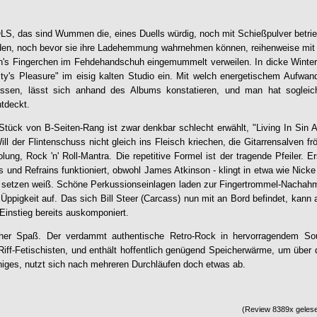
das sind Wummen die, eines Duells würdig, noch mit Schießpulver betrieb
den, noch bevor sie ihre Ladehemmung wahrnehmen können, reihenweise mit 
's Fingerchen im Fehdehandschuh eingemummelt verweilen. In dicke Wintermä
ty's Pleasure
" im eisig kalten Studio ein. Mit welch energetischem Aufwan
ssen, lässt sich anhand des Albums konstatieren, und man hat sogleic
ntdeckt.
tück von B-Seiten-Rang ist zwar denkbar schlecht erwählt, "Living In Sin 
ill der Flintenschuss nicht gleich ins Fleisch kriechen, die Gitarrensalven fr
ung, Rock 'n' Roll-Mantra. Die repetitive Formel ist der tragende Pfeiler. E
s und Refrains funktioniert, obwohl James Atkinson - klingt in etwa wie Nick
 setzen weiß. Schöne Perkussionseinlagen laden zur Fingertrommel-Nachah
 Üppigkeit auf. Das sich Bill Steer (Carcass) nun mit an Bord befindet, kan
 Einstieg bereits auskomponiert.
icher Spaß. Der verdammt authentische Retro-Rock in hervorragendem Sou
iff-Fetischisten, und enthält hoffentlich genügend Speicherwärme, um über 
iges, nutzt sich nach mehreren Durchläufen doch etwas ab.
(Review 8389x gelese