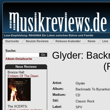
Lese-Empfehlung: RIHANNA Ein Leben zwischen Bühne und Familie
Startseite
Neuste Reviews
Release-Kalender
News
Live
Suche:
Glyder: Back
Album-Detailsuche
(
Neue Reviews
Bronze Hall:
Embers Of The Dawn
Artist:
Glyder
Album:
Backroads To Byzantiu
Medium:
CD
Stil:
Classic Rock
The XCERTS:
Label:
SPV