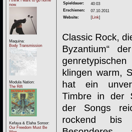
i think i want to go home
Spieldauer:
40:03
now.
Erschienen:
07.10.2011
Website:
[
Link
]
Classic Rock, di
Maquina:
Body Transmission
Byzantium
“ de
genretypische
klingen warm, 
hat ein unver
Modula Nation:
The Rift
Timbre in der 
der Songs reic
rockend bis 
Kefaya & Elaha Soroor:
Our Freedom Must Be
Besonderes
Won