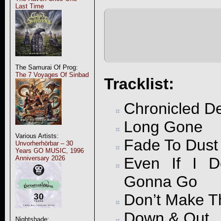
Last Time
The Samurai Of Prog:
The 7 Voyages Of Sinbad
Tracklist:
Chronicled De
Long Gone
Various Artists:
Fade To Dust
Unvorherhörbar – 30
Years GO MUSIC, 1996
Even If I D
Anniversary 2026
Gonna Go
Don’t Make T
Down & Out
Nightshade: