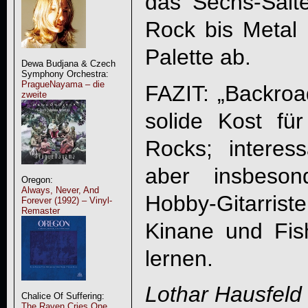
das Sechs-Sait
Rock bis Metal d
Palette ab.
Dewa Budjana & Czech
Symphony Orchestra:
PragueNayama – die
FAZIT: „
Backroa
zweite
solide Kost fü
Rocks; interes
aber insbeson
Oregon:
Always, Never, And
Hobby-Gitarriste
Forever (1992) – Vinyl-
Remaster
Kinane und Fi
lernen.
Lothar Hausfeld
Chalice Of Suffering:
The Raven Cries One