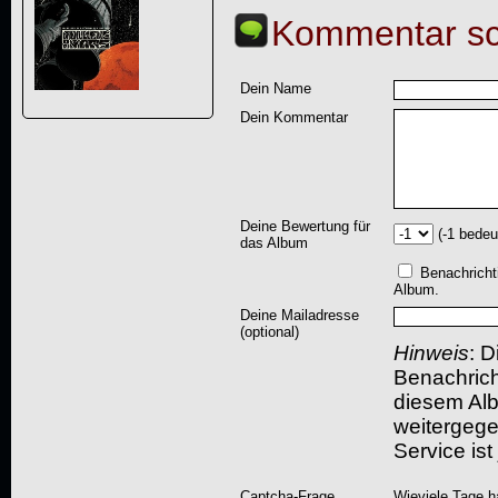
Kommentar sc
Dein Name
Dein Kommentar
Deine Bewertung für
(-1 bedeu
das Album
Benachricht
Album.
Deine Mailadresse
(optional)
Hinweis
: D
Benachric
diesem Albu
weitergegeb
Service ist
Captcha-Frage
Wieviele Tage h