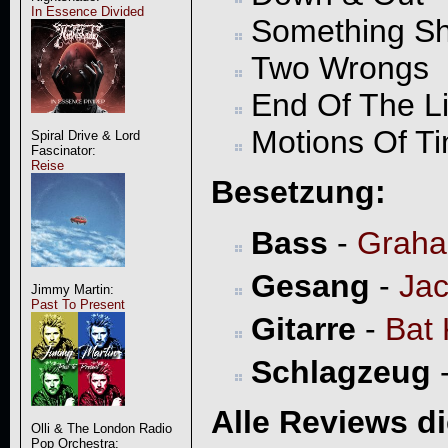
In Essence Divided
Something S
Two Wrongs
End Of The L
Motions Of T
Spiral Drive & Lord
Fascinator:
Reise
Besetzung:
Bass
-
Graha
Gesang
-
Jac
Jimmy Martin:
Past To Present
Gitarre
-
Bat 
Schlagzeug
Alle Reviews d
Olli & The London Radio
Pop Orchestra: