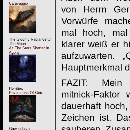
Caravaggio
von Herrn Ger
Vorwürfe machen
mal hoch, mal 
The Gloomy Radiance Of
klarer weiß er h
The Moon:
As The Stars Shatter In
Agony
aufzuwarten. „
Hauptmerkmal d
FAZIT: Mein m
Horrifier:
mitnick-Faktor
Revelations Of Gore
dauerhaft hoch,
Zeichen ist. Da
sauberen Zusam
Ggwendolyn: