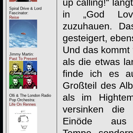
up calling!“ lang
Spiral Drive & Lord
in „God Love
Fascinator:
Reise
zuzuhauen. Da
gesteigert, eben
Und das kommt f
Jimmy Martin:
als die etwas l
Past To Present
finde ich es 
Großteil des Al
als im Hightem
Olli & The London Radio
Pop Orchestra:
Life On Rennes
versinken die
Einöde aus 
Tempo, sondern