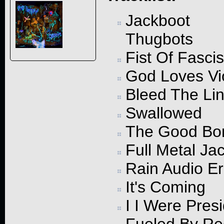
Jackboot
Thugbots
Fist Of Fascis
God Loves Vi
Bleed The Li
Swallowed
The Good Bo
Full Metal Ja
Rain Audio Er
It's Coming
I I Were Pres
Fueled By Re