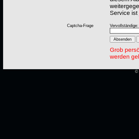
weitergegeb
Service ist
Captcha-Frage
Vervollständige
Grob pers
werden gel
© 