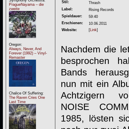
Symphony Orchestra:
Stil:
Thrash
PragueNayama – die
zweite
Label:
Rising Records
Spieldauer:
59:40
Erschienen:
10.06.2011
Website:
[
Link
]
Oregon:
Nachdem die letz
Always, Never, And
Forever (1992) – Vinyl-
Remaster
besprochen ha
Bands herausg
nun mit ein Al
Achtzigern 
Chalice Of Suffering:
The Raven Cries One
Last Time
NOISE COMM
1985, lösten s