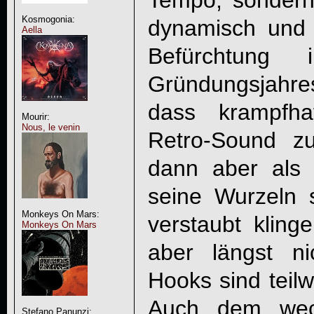
Kosmogonia:
dynamisch und 
Aella
Befürchtung
Gründungsjahr
dass krampfha
Mourir:
Nous, le venin
Retro-Sound zu
dann aber als
seine Wurzeln s
Monkeys On Mars:
verstaubt kling
Monkeys On Mars
aber längst ni
Hooks sind teil
Auch dem wech
Stefano Panunzi: