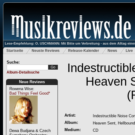
Lese-Empfehlung: O. USCHMANN: Mit Bitte um Verbreitung - aus dem Alltag eines
Startseite
Neuste Reviews
Release-Kalender
News
Live
Suche:
Indestructi
Album-Detailsuche
Heaven S
Neue Reviews
Rowena Wise:
(
Bad Things Feel Good*
Artist:
Indestructible Noise C
Album:
Heaven Sent, Hellbound
Medium:
CD
Dewa Budjana & Czech