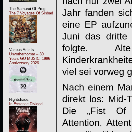
nach nur zwei Al
The Samurai Of Prog:
Jahr fanden si
The 7 Voyages Of Sinbad
eine EP aufzun
Juni das dritte
folgte. A
Various Artists:
Unvorherhörbar – 30
Kinderkrankhei
Years GO MUSIC, 1996
Anniversary 2026
viel sei vorweg 
Nach einem Mar
direkt los: Mid-
Nightshade:
In Essence Divided
Die „Fist Of F
Attention, Atten