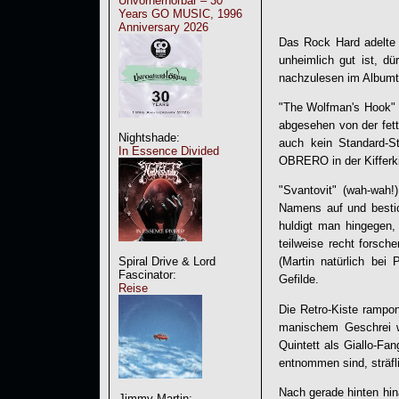
Unvorherhörbar – 30
Years GO MUSIC, 1996
Anniversary 2026
Das Rock Hard adelte 
unheimlich gut ist, dü
nachzulesen im Albumti
"The Wolfman's Hook" 
abgesehen von der fett
Nightshade:
auch kein Standard-S
In Essence Divided
OBRERO
in der Kiffer
"Svantovit" (wah-wah!
Namens auf und bestic
huldigt man hingegen,
teilweise recht forsch
Spiral Drive & Lord
(Martin natürlich b
Fascinator:
Gefilde.
Reise
Die Retro-Kiste rampon
manischem Geschrei wü
Quintett als Giallo-Fa
entnommen sind, sträfl
Nach gerade hinten hin
Jimmy Martin: