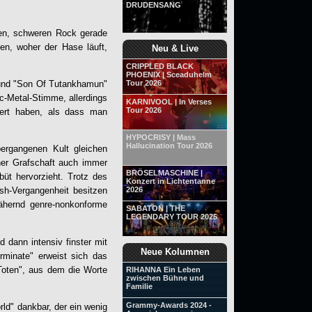
DRUDENSANG
ren, schweren Rock gerade
en, woher der Hase läuft,
Neu & Live
CRIPPLED BLACK
PHOENIX | Sceaduhelm
 und "Son Of Tutankhamun"
Tour 2026
ic-Metal-Stimme, allerdings
KARNIVOOL | In Verses
Tour 2026
iert haben, als dass man
HYPOCRISY | Mass
Hallucination Tour 2026
bergangenen Kult gleichen
her Grafschaft auch immer
BRÖSELMASCHINE |
üt hervorzieht. Trotz des
Konzert in Lichtentanne
2026
sh-Vergangenheit besitzen
hernd genre-nonkonforme
SABATON | THE
LEGENDARY TOUR 2025
 dann intensiv finster mit
Neue Kolumnen
rminate" erweist sich das
 Toten", aus dem die Worte
RIHANNA Ein Leben
zwischen Bühne und
Familie
Grammy-Awards 2024 -
ld" dankbar, der ein wenig