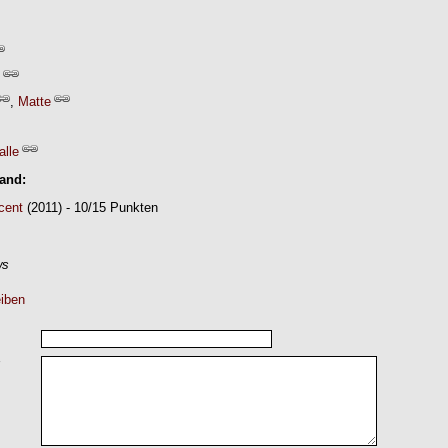
,
Matte
alle
Band:
cent
(2011) - 10/15 Punkten
ws
iben