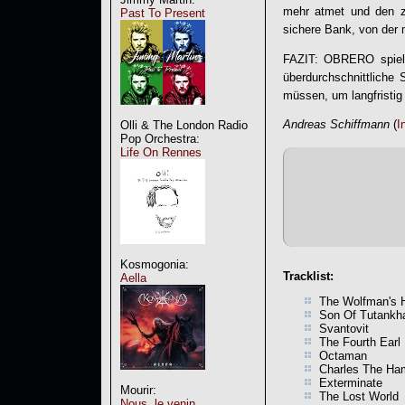
mehr atmet und den z
Past To Present
sichere Bank, von der 
FAZIT:
OBRERO
spiel
überdurchschnittliche
müssen, um langfristig 
Andreas Schiffmann
(
I
Olli & The London Radio
Pop Orchestra:
Life On Rennes
Kosmogonia:
Tracklist:
Aella
The Wolfman's 
Son Of Tutank
Svantovit
The Fourth Earl
Octaman
Charles The H
Exterminate
Mourir:
The Lost World
Nous, le venin