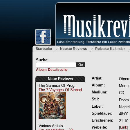
Lese-Empfehlung: RIHANNA Ein Leben zwische
Startseite
Neuste Reviews
Release-Kalender
Suche:
Album-Detailsuche
Artist:
Neue Reviews
Obrer
Album:
The Samurai Of Prog:
Mortui
The 7 Voyages Of Sinbad
Medium:
CD
Stil:
Doom 
Label:
Nightr
Spieldauer:
48:00
Erschienen:
21.10.
Various Artists:
Website:
[
Link
]