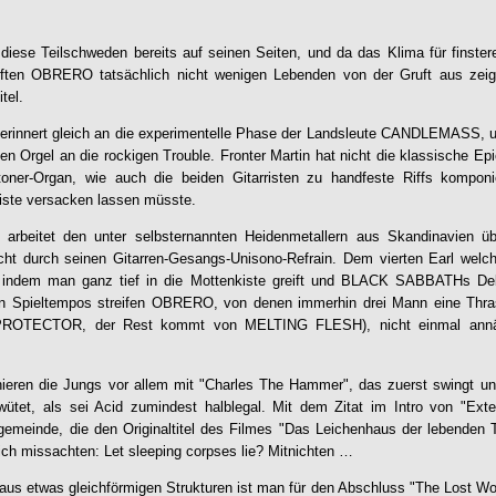
diese Teilschweden bereits auf seinen Seiten, und da das Klima für finste
rften
OBRERO
tatsächlich nicht wenigen Lebenden von der Gruft aus zeig
tel.
erinnert gleich an die experimentelle Phase der Landsleute CANDLEMASS,
en Orgel an die rockigen Trouble. Fronter Martin hat nicht die klassische Ep
toner-Organ, wie auch die beiden Gitarristen zu handfeste Riffs kompon
kiste versacken lassen müsste.
) arbeitet den unter selbsternannten Heidenmetallern aus Skandinavien ü
ht durch seinen Gitarren-Gesangs-Unisono-Refrain. Dem vierten Earl welc
 indem man ganz tief in die Mottenkiste greift und BLACK SABBATHs Deb
en Spieltempos streifen
OBRERO
, von denen immerhin drei Mann eine Thra
ei PROTECTOR, der Rest kommt von MELTING FLESH), nicht einmal annä
ieren die Jungs vor allem mit "Charles The Hammer", das zuerst swingt und
tet, als sei Acid zumindest halblegal. Mit dem Zitat im Intro von "Exte
ngemeinde, die den Originaltitel des Filmes "Das Leichenhaus der lebenden
ich missachten: Let sleeping corpses lie? Mitnichten …
aus etwas gleichförmigen Strukturen ist man für den Abschluss "The Lost Wor