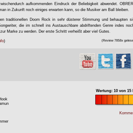
wischendurch aufkommenden Eindruck der Beliebigkeit abwendet.
OBRE
man in Zukunft noch einiges erwarten kann, so die Musiker am Ball bleiben.
en traditionellen Doom Rock in sehr düsterer Stimmung und behaupten sic
 Songwriter, die im schnell ins Austauschbare abdriftenden Genre indes no
zur Marke zu werden. Der erste Schritt verheißt aber viel Gutes.
nfo
)
(Review 7858x gelese
Wertung:
10
von
15
Hook
hamun
Kommen
ammer