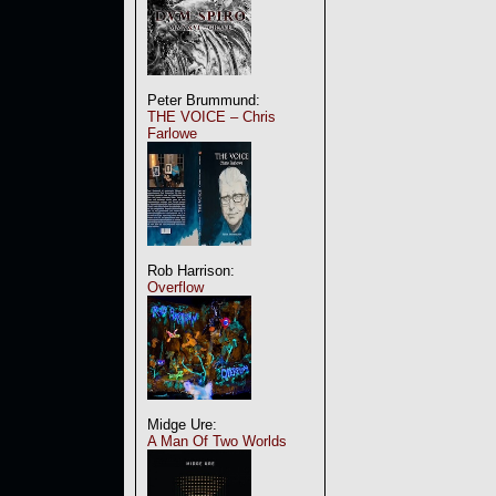
Peter Brummund:
THE VOICE – Chris
Farlowe
Rob Harrison:
Overflow
Midge Ure:
A Man Of Two Worlds