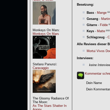
Besetzung:
Bass
-
Mange
Gesang
-
Martin
Gitarre
-
Fidde
Monkeys On Mars:
Keys
-
Matte
Monkeys On Mars
Schlagzeug
-
C
Alle Reviews dieser 
Mortui Vivos Do
Interviews:
Stefano Panunzi:
keine Intervie
Caravaggio
Kommentar schre
Dein Name
Dein Kommentar
The Gloomy Radiance Of
The Moon:
As The Stars Shatter In
Agony