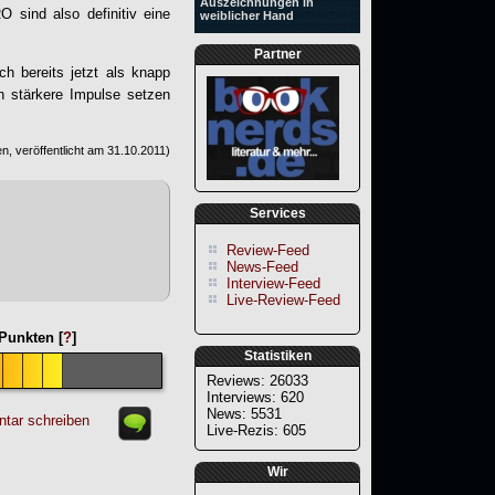
Auszeichnungen in
RO
sind also definitiv eine
weiblicher Hand
Partner
h bereits jetzt als knapp
ch stärkere Impulse setzen
n, veröffentlicht am
31.10.2011
)
Services
Review-Feed
News-Feed
Interview-Feed
Live-Review-Feed
Punkten [
?
]
Statistiken
Reviews: 26033
Interviews: 620
News: 5531
tar schreiben
Live-Rezis: 605
Wir