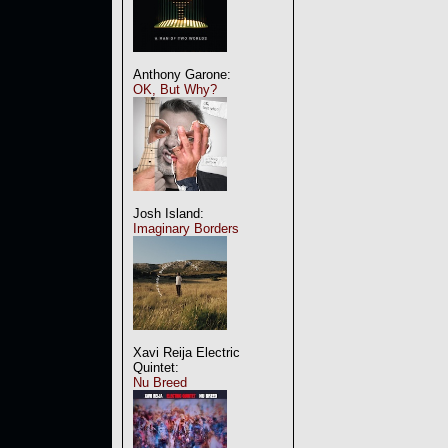
Anthony Garone:
OK, But Why?
Josh Island:
Imaginary Borders
Xavi Reija Electric
Quintet:
Nu Breed