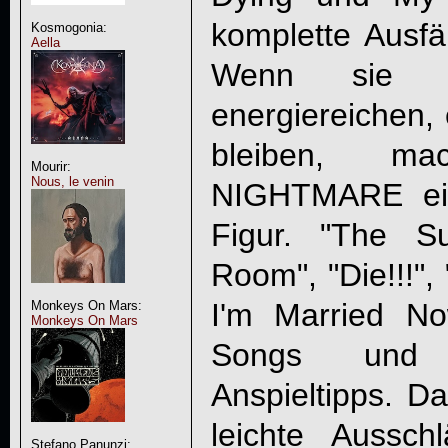
komplette Ausfäl
Kosmogonia:
Aella
Wenn sie j
energiereichen,
bleiben, 
Mourir:
Nous, le venin
NIGHTMARE
ei
Figur. "The S
Room", "
Die!!!
",
I'm Married No
Monkeys On Mars:
Monkeys On Mars
Songs und g
Anspieltipps. D
leichte Aussc
Stefano Panunzi: