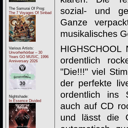
sozial- und ges
The Samurai Of Prog:
The 7 Voyages Of Sinbad
Ganze verpackt
musikalisches 
HIGHSCHOOL N
Various Artists:
Unvorherhörbar – 30
Years GO MUSIC, 1996
ordentlich roc
Anniversary 2026
"
Die!!!
" viel Sti
der perfekte liv
ordentlich ins 
Nightshade:
In Essence Divided
auch auf CD ro
und lässt die 