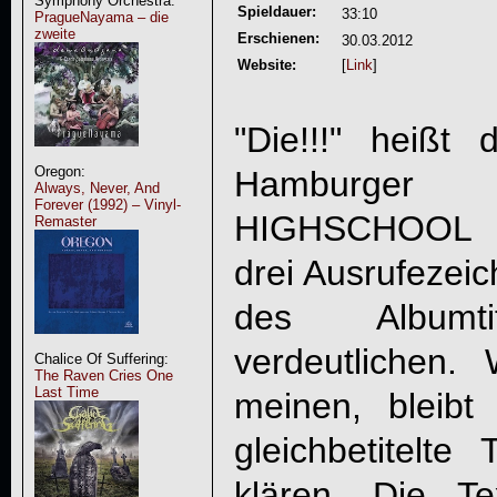
Symphony Orchestra:
Spieldauer:
33:10
PragueNayama – die
zweite
Erschienen:
30.03.2012
Website:
[
Link
]
"
Die!!!
" heißt 
Oregon:
Hamburger
Always, Never, And
Forever (1992) – Vinyl-
HIGHSCHOOL 
Remaster
drei Ausrufezeic
des Albumt
verdeutlichen
Chalice Of Suffering:
The Raven Cries One
Last Time
meinen, bleibt
gleichbetitelte
klären. Die T