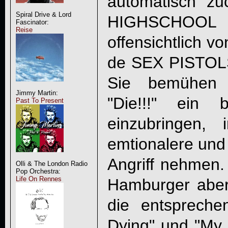
automatisch zuc
Spiral Drive & Lord
HIGHSCHOOL
Fascinator:
Reise
offensichtlich v
de SEX PISTOL
Sie bemühen 
Jimmy Martin:
"
Die!!!
" ein bi
Past To Present
einzubringen,
emtionalere und
Angriff nehmen.
Olli & The London Radio
Pop Orchestra:
Life On Rennes
Hamburger aber 
die entsprech
Dying" und "My 