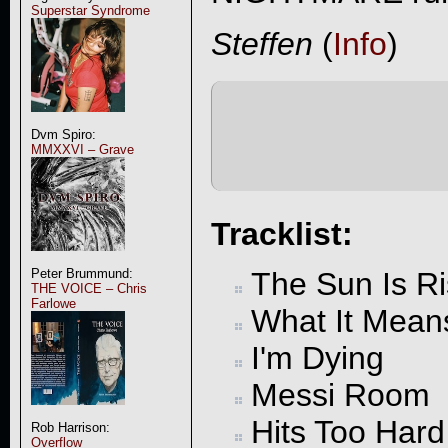
Superstar Syndrome
Steffen
(
Info
)
Dvm Spiro:
MMXXVI – Grave
Tracklist:
The Sun Is Ri
Peter Brummund:
THE VOICE – Chris
Farlowe
What It Means
I'm Dying
Messi Room
Hits Too Hard
Rob Harrison:
Overflow