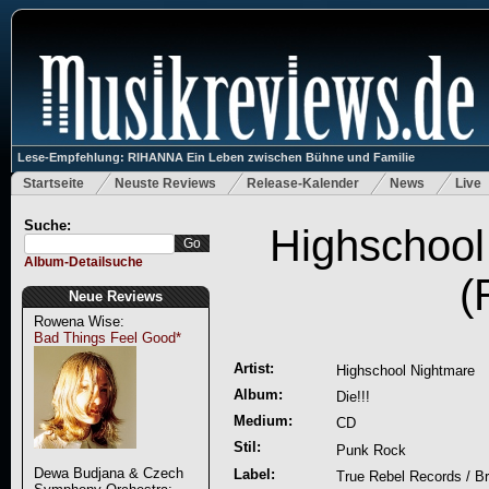
Lese-Empfehlung: RIHANNA Ein Leben zwischen Bühne und Familie
Startseite
Neuste Reviews
Release-Kalender
News
Live
Suche:
Highschool 
Album-Detailsuche
(
Neue Reviews
Rowena Wise:
Bad Things Feel Good*
Artist:
Highschool Nightmare
Album:
Die!!!
Medium:
CD
Stil:
Punk Rock
Dewa Budjana & Czech
Label:
True Rebel Records / B