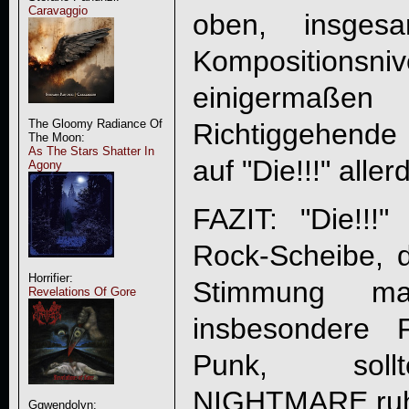
Caravaggio
oben, insge
Komposition
einigermaßen 
The Gloomy Radiance Of
Richtiggehende
The Moon:
As The Stars Shatter In
auf "
Die!!!
" aller
Agony
FAZIT: "
Die!!!
" 
Rock-Scheibe, d
Horrifier:
Stimmung mac
Revelations Of Gore
insbesondere 
Punk, so
NIGHTMARE
ruh
Ggwendolyn: