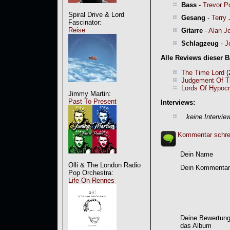
Bass
-
Trevor P
Spiral Drive & Lord
Gesang
-
Terry
Fascinator:
Reise
Gitarre
-
Alan J
Schlagzeug
-
J
Alle Reviews dieser 
The Time Lord
(
Judgement Of T
Lords Of Hypocr
Jimmy Martin:
Past To Present
Interviews:
keine Intervie
Kommentar schre
Dein Name
Olli & The London Radio
Dein Kommentar
Pop Orchestra:
Life On Rennes
Deine Bewertung
das Album