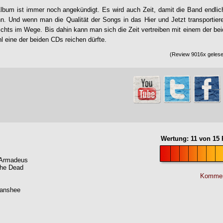
lbum ist immer noch angekündigt. Es wird auch Zeit, damit die Band endlic
nn. Und wenn man die Qualität der Songs in das Hier und Jetzt transportie
ichts im Wege. Bis dahin kann man sich die Zeit vertreiben mit einem der be
 eine der beiden CDs reichen dürfte.
(Review 9016x gelesen
Wertung:
11
von
15
P
 Armadeus
he Dead
Kommen
Banshee