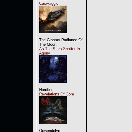
Caravaggio
The Gloomy Radiance Of
The Moon:
As The Stars Shatter In
Agony
Horrifier:
Revelations Of Gore
Ggwendolyn: