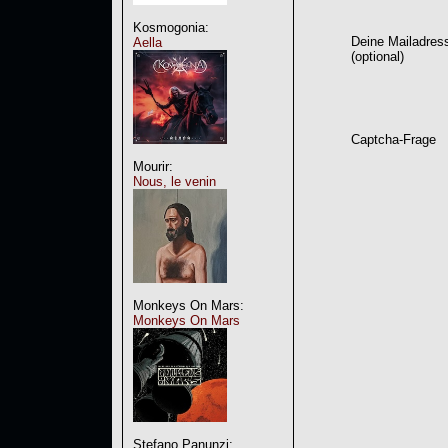
Kosmogonia:
Deine Mailadres
Aella
(optional)
Captcha-Frage
Mourir:
Nous, le venin
Monkeys On Mars:
Monkeys On Mars
Stefano Panunzi: