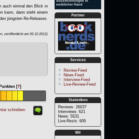
Auszeichnungen in
weiblicher Hand
h auch einmal den Blick in
ren kann, dann steht einem
Partner
iden jüngsten Re-Releases.
, veröffentlicht am
05.10.2012
)
Services
Review-Feed
News-Feed
Interview-Feed
Live-Review-Feed
unkten [
?
]
Statistiken
Reviews: 26037
tar schreiben
Interviews: 621
News: 5531
Live-Rezis: 605
Wir