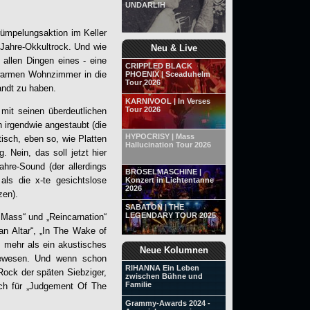
UNDARLIH
rümpelungsaktion im Keller
-Jahre-Okkultrock. Und wie
Neu & Live
allen Dingen eines - eine
CRIPPLED BLACK
 warmen Wohnzimmer in die
PHOENIX | Sceaduhelm
Tour 2026
andt zu haben.
KARNIVOOL | In Verses
Tour 2026
mit seinen überdeutlichen
irgendwie angestaubt (die
HYPOCRISY | Mass
isch, eben so, wie Platten
Hallucination Tour 2026
Nein, das soll jetzt hier
ahre-Sound (der allerdings
BRÖSELMASCHINE |
als die x-te gesichtslose
Konzert in Lichtentanne
2026
zen).
SABATON | THE
LEGENDARY TOUR 2025
 Mass“ und „Reincarnation“
an Altar“, „In The Wake of
t mehr als ein akustisches
Neue Kolumnen
 gewesen. Und wenn schon
RIHANNA Ein Leben
Rock der späten Siebziger,
zwischen Bühne und
Familie
ch für „
Judgement Of The
Grammy-Awards 2024 -