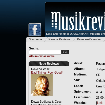
Lese-Empfehlung: O. USCHMANN: Mit Bitte um Ve
Startseite
Neuste Reviews
Release-Kalender
Suche:
Album-Detailsuche
Artist:
Neue Reviews
Pagan 
Album:
Rowena Wise:
Judge
Bad Things Feel Good*
Medium:
CD
Stil:
Okkult
Label:
Cruz D
Spieldauer:
40:41
Erschienen:
28.09
Dewa Budjana & Czech
Website:
[
Link
]