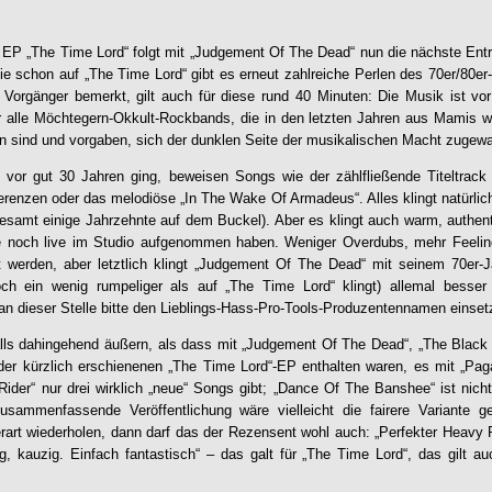
P „The Time Lord“ folgt mit „
Judgement Of The Dead
“ nun die nächste Ent
ie schon auf „The Time Lord“ gibt es erneut zahlreiche Perlen des 70er/80er
orgänger bemerkt, gilt auch für diese rund 40 Minuten: Die Musik ist vor 
ür alle Möchtegern-Okkult-Rockbands, die in den letzten Jahren aus Mamis
en sind und vorgaben, sich der dunklen Seite der musikalischen Macht zugew
vor gut 30 Jahren ging, beweisen Songs wie der zählfließende Titeltrack 
zen oder das melodiöse „In The Wake Of Armadeus“. Alles klingt natürlich 
esamt einige Jahrzehnte auf dem Buckel). Aber es klingt auch warm, authent
e noch live im Studio aufgenommen haben. Weniger Overdubs, mehr Feeling. 
werden, aber letztlich klingt „
Judgement Of The Dead
“ mit seinem 70er-J
 ein wenig rumpeliger als auf „The Time Lord“ klingt) allemal besser 
(an dieser Stelle bitte den Lieblings-Hass-Pro-Tools-Produzentennamen einset
alls dahingehend äußern, als dass mit „
Judgement Of The Dead
“, „The Black
der kürzlich erschienenen „The Time Lord“-EP enthalten waren, es mit „Pag
ider“ nur drei wirklich „neue“ Songs gibt; „Dance Of The Banshee“ ist nich
zusammenfassende Veröffentlichung wäre vielleicht die fairere Variante
rart wiederholen, dann darf das der Rezensent wohl auch: „Perfekter Heavy 
ig, kauzig. Einfach fantastisch“ – das galt für „The Time Lord“, das gilt au