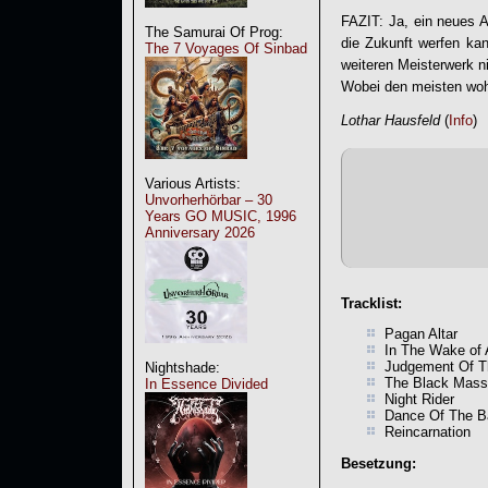
FAZIT: Ja, ein neues A
The Samurai Of Prog:
die Zukunft werfen ka
The 7 Voyages Of Sinbad
weiteren Meisterwerk n
Wobei den meisten wohl
Lothar Hausfeld
(
Info
)
Various Artists:
Unvorherhörbar – 30
Years GO MUSIC, 1996
Anniversary 2026
Tracklist:
Pagan Altar
In The Wake of
Judgement Of T
Nightshade:
The Black Mass
In Essence Divided
Night Rider
Dance Of The 
Reincarnation
Besetzung: