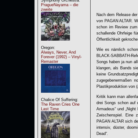
Symphony Orchestra:
PragueNayama – die
zweite
Nach dem Release der E
von
PAGAN ALTAR
. W
schon im Review zum V
schallende Ohrfeige f
Öffentlichkeit gekroch
Oregon:
Wie es nämlich schon 
Always, Never, And
BLACK-SABBATH-Referen
Forever (1992) – Vinyl-
Remaster
Songs haben ja nun all
klangen, als Bands si
keine Grundsatzpredigt 
zugegebenermaßen noch
Plastikproduktion von 
Kritik kann man allenf
Chalice Of Suffering:
drei Songs schon auf 
The Raven Cries One
Last Time
Armadeus“ und „Night R
Zwischenspiel. Eine 
PAGAN ALTAR
sich de
intensiv, düster, doom
Dead
“.