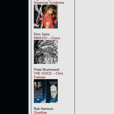
Superstar Syndrome
Dvm Spiro:
MMXXVI – Grave
Peter Brummund:
THE VOICE – Chris
Farlowe
Rob Harrison:
Overflow