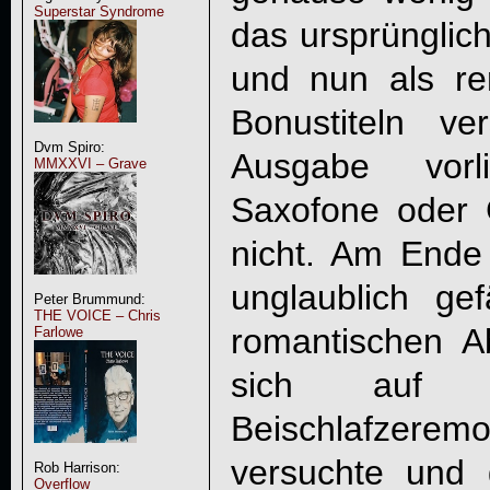
Superstar Syndrome
das ursprünglic
und nun als re
Bonustiteln v
Dvm Spiro:
Ausgabe vorl
MMXXVI – Grave
Saxofone oder 
nicht. Am End
unglaublich ge
Peter Brummund:
THE VOICE – Chris
romantischen 
Farlowe
sich auf d
Beischlafzere
versuchte und
Rob Harrison:
Overflow