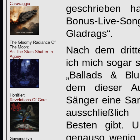
Caravaggio
geschrieben h
Bonus-Live-
Gladrags“.
The Gloomy Radiance Of
Nach dem dritt
The Moon:
As The Stars Shatter In
Agony
ich mich soga
„Ballads & Blu
dem dieser Au
Horrifier:
Sänger eine Sa
Revelations Of Gore
ausschließlic
Besten gibt. U
genauso wenig 
Ggwendolyn: