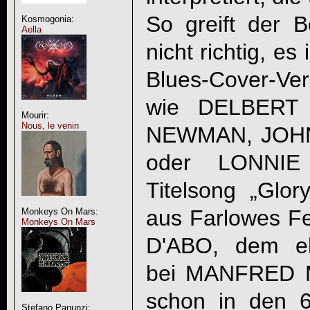
So greift der B
Kosmogonia:
Aella
nicht richtig, es
Blues-Cover-Ver
wie DELBERT
Mourir:
Nous, le venin
NEWMAN, JOH
oder LONNIE
Titelsong „Glo
aus Farlowes F
Monkeys On Mars:
Monkeys On Mars
D'ABO, dem eh
bei MANFRED M
schon in den 6
Stefano Panunzi: