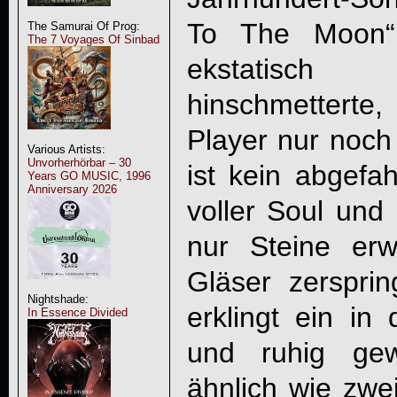
To The Moon“ 
The Samurai Of Prog:
The 7 Voyages Of Sinbad
ekstatisc
hinschmettert
Player nur noch 
Various Artists:
Unvorherhörbar – 30
ist kein abgefa
Years GO MUSIC, 1996
Anniversary 2026
voller Soul und 
nur Steine er
Gläser zerspri
Nightshade:
erklingt ein i
In Essence Divided
und ruhig gew
ähnlich wie zwei