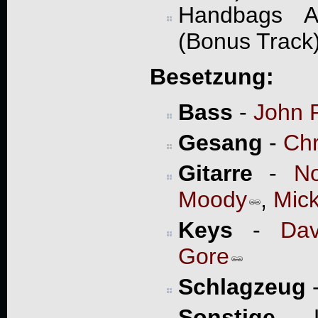
Handbags A
(Bonus Track
Besetzung:
Bass
-
John P
Gesang
-
Chr
Gitarre
-
N
Moody
,
Mic
Keys
-
Da
Gore
Schlagzeug
Sonstige
- L