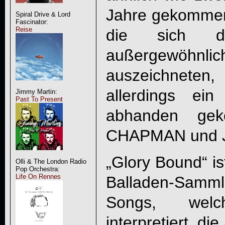
Jahre gekommen
Spiral Drive & Lord
Fascinator:
Reise
die sich d
außergewö
auszeichneten,
allerdings ei
Jimmy Martin:
Past To Present
abhanden ge
CHAPMAN und 
„Glory Bound“ is
Olli & The London Radio
Pop Orchestra:
Life On Rennes
Balladen-Samm
Songs, wel
interpretiert, di