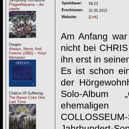
Symphony Orchestra:
Spieldauer:
59:23
PragueNayama – die
zweite
Erschienen:
31.05.2013
Website:
[
Link
]
Am Anfang war 
Oregon:
nicht bei
CHRIS
Always, Never, And
Forever (1992) – Vinyl-
ihn erst in seine
Remaster
Es ist schon ei
der Hörgewohnh
Solo-Album 
Chalice Of Suffering:
The Raven Cries One
Last Time
ehemaligen
COLLOSSEUM-S
Jahrhundert-S