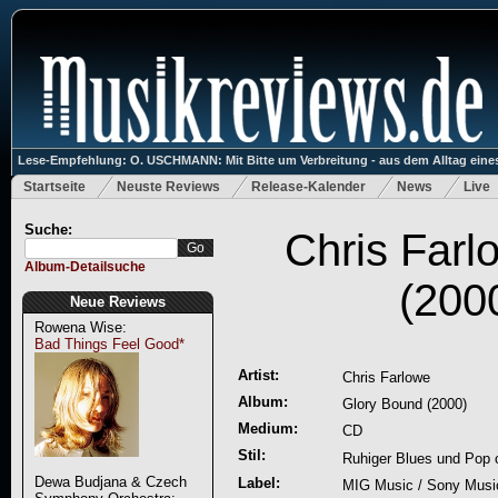
Lese-Empfehlung: O. USCHMANN: Mit Bitte um Verbreitung - aus dem Alltag eines
Startseite
Neuste Reviews
Release-Kalender
News
Live
Suche:
Chris Farl
Album-Detailsuche
(200
Neue Reviews
Rowena Wise:
Bad Things Feel Good*
Artist:
Chris Farlowe
Album:
Glory Bound (2000)
Medium:
CD
Stil:
Ruhiger Blues und Pop 
Dewa Budjana & Czech
Label:
MIG Music / Sony Musi